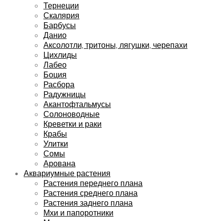
Тернеции
Скалярия
Барбусы
Данио
Аксолотли, тритоны, лягушки, черепахи
Цихлиды
Лабео
Боция
Расбора
Радужницы
Акантофтальмусы
Солоноводные
Креветки и раки
Крабы
Улитки
Сомы
Арована
Аквариумные растения
Растения переднего плана
Растения среднего плана
Растения заднего плана
Мхи и папоротники