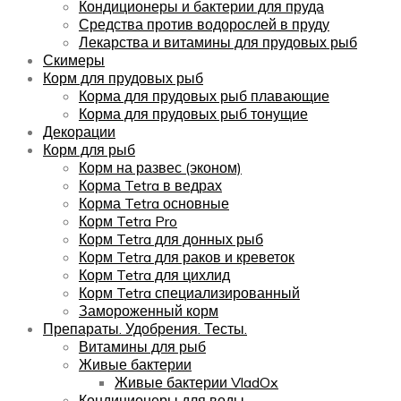
Кондиционеры и бактерии для пруда
Средства против водорослей в пруду
Лекарства и витамины для прудовых рыб
Скимеры
Корм для прудовых рыб
Корма для прудовых рыб плавающие
Корма для прудовых рыб тонущие
Декорации
Корм для рыб
Корм на развес (эконом)
Корма Tetra в ведрах
Корма Tetra основные
Корм Tetra Pro
Корм Tetra для донных рыб
Корм Tetra для раков и креветок
Корм Tetra для цихлид
Корм Tetra специализированный
Замороженный корм
Препараты. Удобрения. Тесты.
Витамины для рыб
Живые бактерии
Живые бактерии VladOx
Кондиционеры для воды