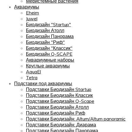
Меристемные растения
Аквариумы
Eheim
Juwel
Биодизайн "Startup"
Биодизайн Атолл
Биодизайн Панорама
Биодизайн "Риф"
Биодизайн "Классик"
Биодизайн Q-SCAPE
Аквариумные наборы
Круглые аквариумы
AquaEl
Tetra
Подставки под аквариумы
Подставки Биодизайн Startup
Подставки Биодизайн Классик
Подставки Биодизайн Q-Scape
Подставки Биодизайн Атолл
Подставки Биодизайн Риф
Подставки Биодизайн: Altum/Altum panoramic
Подставки Биодизайн: Диарама
Подставки Биодизайн Панорама