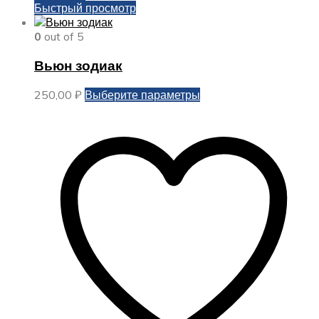
Быстрый просмотр
0
out of 5
Вьюн зодиак
Этот
250,00
₽
Выберите параметры
товар
имеет
несколько
вариаций.
Опции
можно
выбрать
на
странице
товара.