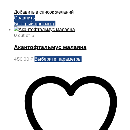
Добавить в список желаний
Сравнить
Быстрый просмотр
0
out of 5
Акантофтальмус малаяна
Этот
450,00
₽
Выберите параметры
товар
имеет
несколько
вариаций.
Опции
можно
выбрать
на
странице
товара.