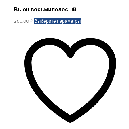
Вьюн восьмиполосый
Этот
250,00
₽
Выберите параметры
товар
имеет
несколько
вариаций.
Опции
можно
выбрать
на
странице
товара.