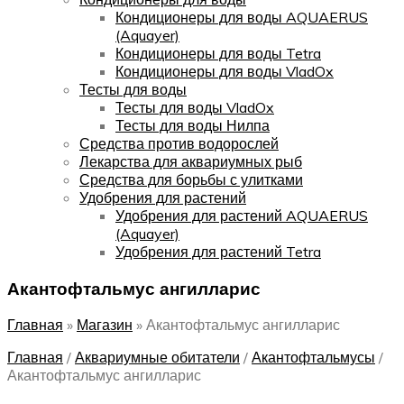
Кондиционеры для воды AQUAERUS
(Aquayer)
Кондиционеры для воды Tetra
Кондиционеры для воды VladOx
Тесты для воды
Тесты для воды VladOx
Тесты для воды Нилпа
Средства против водорослей
Лекарства для аквариумных рыб
Средства для борьбы с улитками
Удобрения для растений
Удобрения для растений AQUAERUS
(Aquayer)
Удобрения для растений Tetra
Акантофтальмус ангилларис
Главная
»
Магазин
»
Акантофтальмус ангилларис
Главная
/
Аквариумные обитатели
/
Акантофтальмусы
/
Акантофтальмус ангилларис