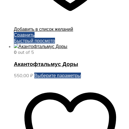
Добавить в список желаний
Сравнить
Быстрый просмотр
0
out of 5
Акантофтальмус Доры
Этот
550,00
₽
Выберите параметры
товар
имеет
несколько
вариаций.
Опции
можно
выбрать
на
странице