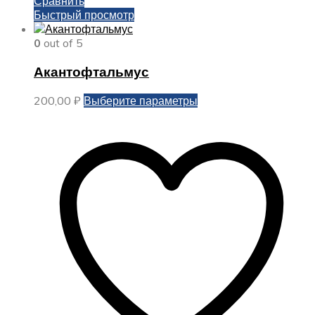
Сравнить
Быстрый просмотр
0
out of 5
Акантофтальмус
Этот
200,00
₽
Выберите параметры
товар
имеет
несколько
вариаций.
Опции
можно
выбрать
на
странице
товара.