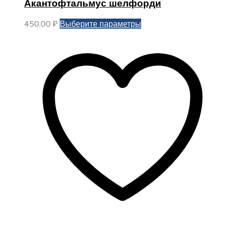
Акантофтальмус шелфорди
Этот
450,00
₽
Выберите параметры
товар
имеет
несколько
вариаций.
Опции
можно
выбрать
на
странице
товара.