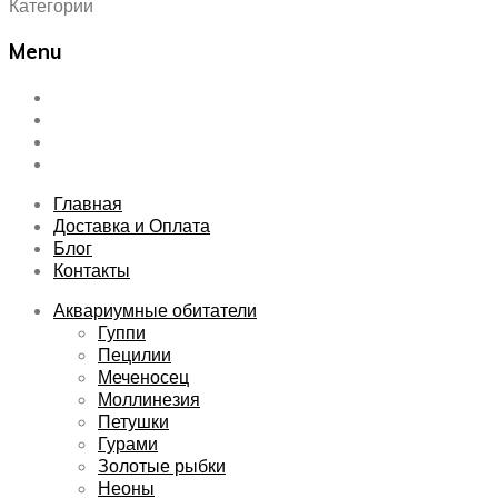
Категории
Menu
Skip
Главная
to
Доставка и Оплата
content
Блог
Контакты
Главная
Доставка и Оплата
Блог
Контакты
Аквариумные обитатели
Гуппи
Пецилии
Меченосец
Моллинезия
Петушки
Гурами
Золотые рыбки
Неоны