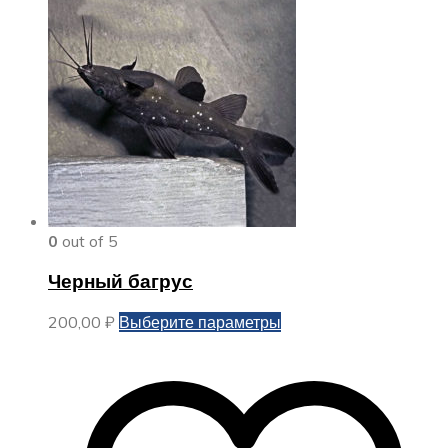
0
out of 5
Черный багрус
Этот
200,00
₽
Выберите параметры
товар
имеет
несколько
вариаций.
Опции
можно