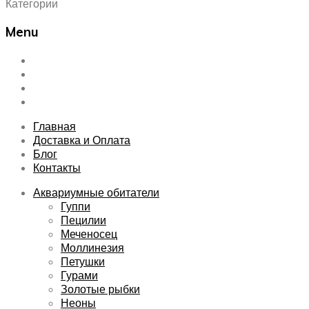
Категории
Menu
Skip
Главная
to
Доставка и Оплата
content
Блог
Контакты
Главная
Доставка и Оплата
Блог
Контакты
Аквариумные обитатели
Гуппи
Пецилии
Меченосец
Моллинезия
Петушки
Гурами
Золотые рыбки
Неоны