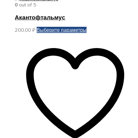
0
out of 5
Акантофтальмус
Этот
200,00
₽
Выберите параметры
товар
имеет
несколько
вариаций.
Опции
можно
выбрать
на
странице
товара.