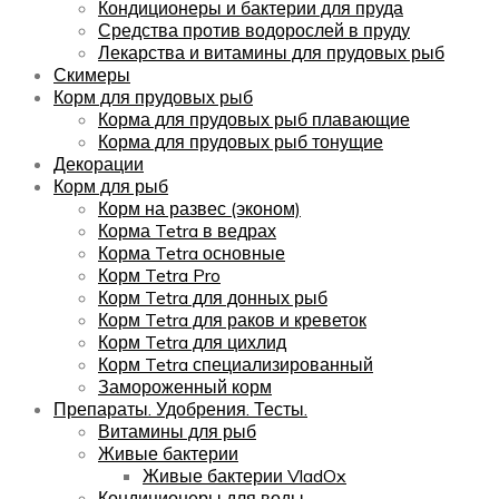
Кондиционеры и бактерии для пруда
Средства против водорослей в пруду
Лекарства и витамины для прудовых рыб
Скимеры
Корм для прудовых рыб
Корма для прудовых рыб плавающие
Корма для прудовых рыб тонущие
Декорации
Корм для рыб
Корм на развес (эконом)
Корма Tetra в ведрах
Корма Tetra основные
Корм Tetra Pro
Корм Tetra для донных рыб
Корм Tetra для раков и креветок
Корм Tetra для цихлид
Корм Tetra специализированный
Замороженный корм
Препараты. Удобрения. Тесты.
Витамины для рыб
Живые бактерии
Живые бактерии VladOx
Кондиционеры для воды