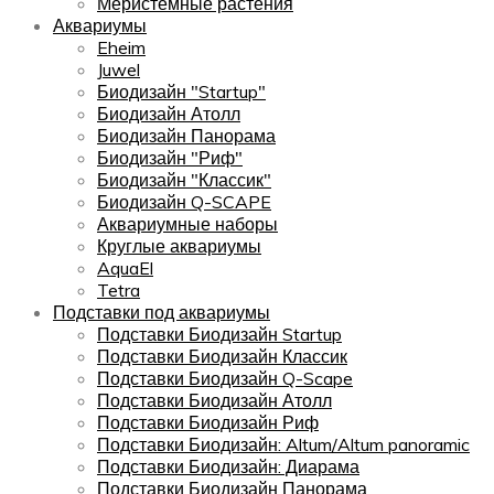
Меристемные растения
Аквариумы
Eheim
Juwel
Биодизайн "Startup"
Биодизайн Атолл
Биодизайн Панорама
Биодизайн "Риф"
Биодизайн "Классик"
Биодизайн Q-SCAPE
Аквариумные наборы
Круглые аквариумы
AquaEl
Tetra
Подставки под аквариумы
Подставки Биодизайн Startup
Подставки Биодизайн Классик
Подставки Биодизайн Q-Scape
Подставки Биодизайн Атолл
Подставки Биодизайн Риф
Подставки Биодизайн: Altum/Altum panoramic
Подставки Биодизайн: Диарама
Подставки Биодизайн Панорама