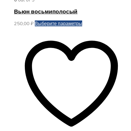
Вьюн восьмиполосый
Этот
250,00
₽
Выберите параметры
товар
имеет
несколько
вариаций.
Опции
можно
выбрать
на
странице
товара.