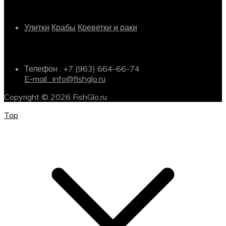
Другое
Улитки
Крабы
Креветки и раки
Информация о магазине
Телефон : +7 (963) 664-66-74
E-mail : info@fishglo.ru
Copyright © 2026 FishGlo.ru
Top