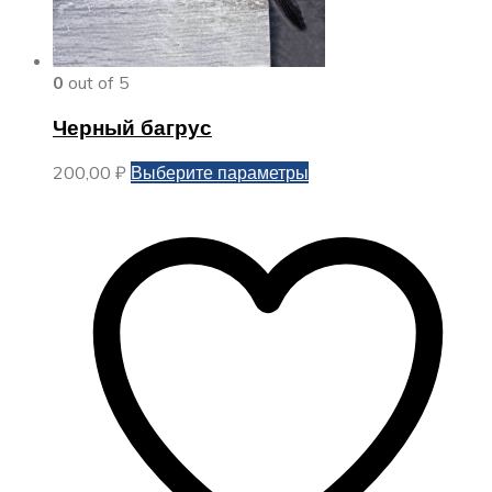
0
out of 5
Черный багрус
Этот
200,00
₽
Выберите параметры
товар
имеет
несколько
вариаций.
Опции
можно
выбрать
на
странице
товара.