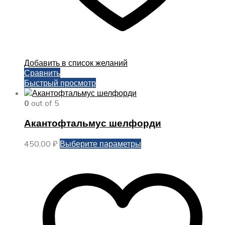
Добавить в список желаний
Сравнить
Быстрый просмотр
0
out of 5
Акантофтальмус шелфорди
Этот
450,00
₽
Выберите параметры
товар
имеет
несколько
вариаций.
Опции
можно
выбрать
на