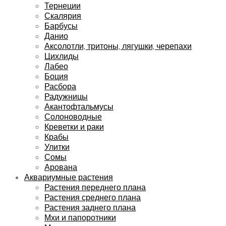
Тернеции
Скалярия
Барбусы
Данио
Аксолотли, тритоны, лягушки, черепахи
Цихлиды
Лабео
Боция
Расбора
Радужницы
Акантофтальмусы
Солоноводные
Креветки и раки
Крабы
Улитки
Сомы
Арована
Аквариумные растения
Растения переднего плана
Растения среднего плана
Растения заднего плана
Мхи и папоротники