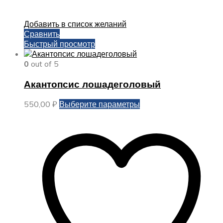
Добавить в список желаний
Сравнить
Быстрый просмотр
0
out of 5
Акантопсис лошадеголовый
Этот
550,00
₽
Выберите параметры
товар
имеет
несколько
вариаций.
Опции
можно
выбрать
на
странице
товара.