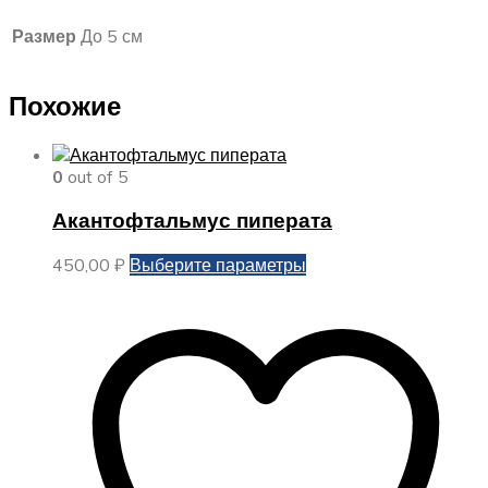
Размер
До 5 см
Похожие
0
out of 5
Акантофтальмус пиперата
Этот
450,00
₽
Выберите параметры
товар
имеет
несколько
вариаций.
Опции
можно
выбрать
на
странице
товара.