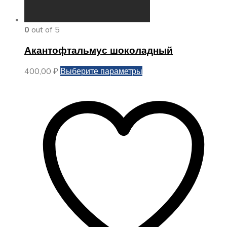
0
out of 5
Акантофтальмус шоколадный
Этот
400,00
₽
Выберите параметры
товар
имеет
несколько
вариаций.
Опции
можно
выбрать
на
странице
товара.