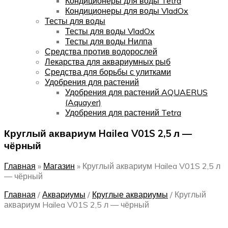
Кондиционеры для воды Tetra
Кондиционеры для воды VladOx
Тесты для воды
Тесты для воды VladOx
Тесты для воды Нилпа
Средства против водорослей
Лекарства для аквариумных рыб
Средства для борьбы с улитками
Удобрения для растений
Удобрения для растений AQUAERUS
(Aquayer)
Удобрения для растений Tetra
Круглый аквариум Hailea V01S 2,5 л —
чёрный
Главная
»
Магазин
»
Круглый аквариум Hailea V01S 2,5 л
— чёрный
Главная
/
Аквариумы
/
Круглые аквариумы
/
Круглый
аквариум Hailea V01S 2,5 л — чёрный