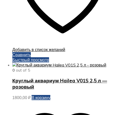
Добавить в список желаний
Сравнить
Быстрый просмотр
0
out of 5
Круглый аквариум Hailea V01S 2,5 л —
розовый
В корзину
1800,00
₽