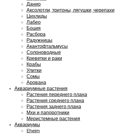
Данио
Аксолотли, тритоны, лягушки, черепахи
Цихлиды
Лабео
Боция
Расбора
Радужницы
Акантофтальмусы
Солоноводные
Креветки и раки
Крабы
Улитки
Сомы
Арована
Аквариумные растения
Растения переднего плана
Растения среднего плана
Растения заднего плана
Мхи и папоротники
Меристемные растения
Аквариумы
Eheim