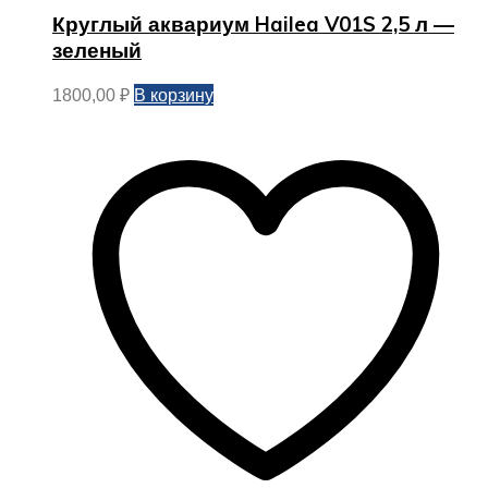
Круглый аквариум Hailea V01S 2,5 л —
зеленый
В корзину
1800,00
₽