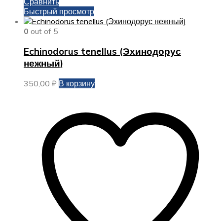
Сравнить
Быстрый просмотр
0
out of 5
Echinodorus tenellus (Эхинодорус
нежный)
350,00
₽
В корзину