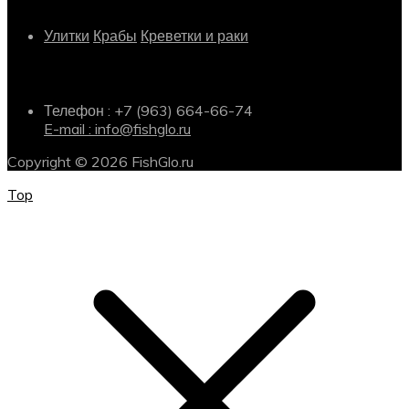
Улитки
Крабы
Креветки и раки
Информация о магазине
Телефон : +7 (963) 664-66-74
E-mail : info@fishglo.ru
Copyright © 2026 FishGlo.ru
Top