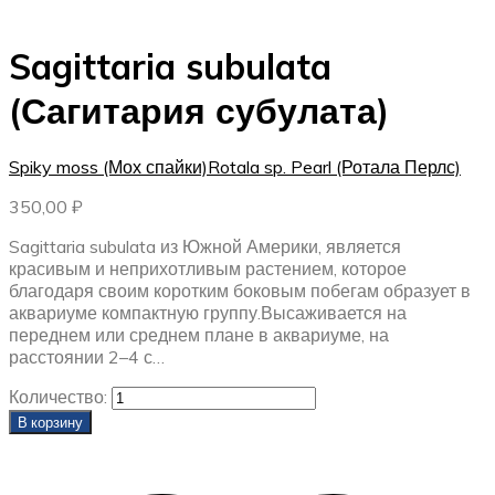
Sagittaria subulata
(Сагитария субулата)
Spiky moss (Мох спайки)
Rotala sp. Pearl (Ротала Перлс)
350,00
₽
Sagittaria subulata из Южной Америки, является
красивым и неприхотливым растением, которое
благодаря своим коротким боковым побегам образует в
аквариуме компактную группу.Высаживается на
переднем или среднем плане в аквариуме, на
расстоянии 2–4 с…
Количество:
В корзину