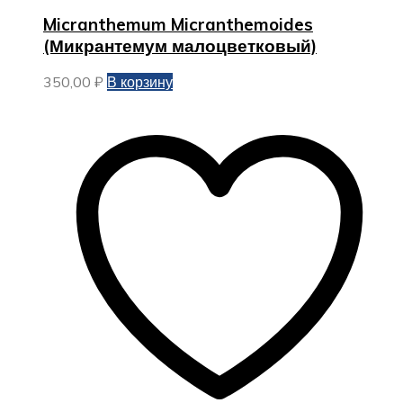
Micranthemum Micranthemoides
(Микрантемум малоцветковый)
350,00
₽
В корзину