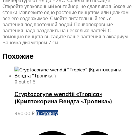
температуре от +5 до +25С. Советы по посадке:
Откройте упаковочный контейнер, не сдавливая боковые
стенки. Извлеките одно растение пинцетом или целиком
все его содержимое. Смойте питательный гель с
растения под проточной водой. Почвопокровные
растения надо разделить на несколько частей. С
помощью пинцета высадите ваше растения в аквариум.
Баночка диаметром 7 см
Похожие
0
out of 5
Cryptocoryne wendtii «Tropica»
(Криптокорина Вендта «Тропика»)
350,00
₽
В корзину