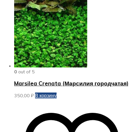
0
out of 5
Marsilea Crenata (Марсилия городчатая)
350,00
₽
В корзину