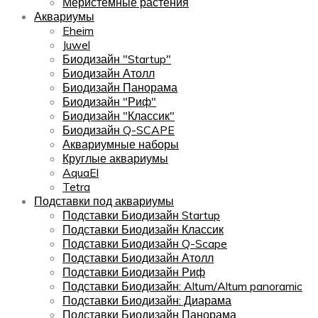
Меристемные растения
Аквариумы
Eheim
Juwel
Биодизайн "Startup"
Биодизайн Атолл
Биодизайн Панорама
Биодизайн "Риф"
Биодизайн "Классик"
Биодизайн Q-SCAPE
Аквариумные наборы
Круглые аквариумы
AquaEl
Tetra
Подставки под аквариумы
Подставки Биодизайн Startup
Подставки Биодизайн Классик
Подставки Биодизайн Q-Scape
Подставки Биодизайн Атолл
Подставки Биодизайн Риф
Подставки Биодизайн: Altum/Altum panoramic
Подставки Биодизайн: Диарама
Подставки Биодизайн Панорама