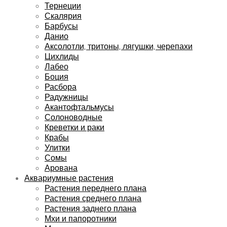
Тернеции
Скалярия
Барбусы
Данио
Аксолотли, тритоны, лягушки, черепахи
Цихлиды
Лабео
Боция
Расбора
Радужницы
Акантофтальмусы
Солоноводные
Креветки и раки
Крабы
Улитки
Сомы
Арована
Аквариумные растения
Растения переднего плана
Растения среднего плана
Растения заднего плана
Мхи и папоротники