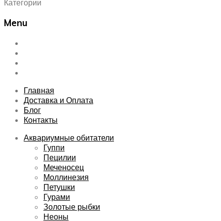
Категории
Menu
Skip
Главная
to
Доставка и Оплата
content
Блог
Контакты
Главная
Доставка и Оплата
Блог
Контакты
Аквариумные обитатели
Гуппи
Пецилии
Меченосец
Моллинезия
Петушки
Гурами
Золотые рыбки
Неоны