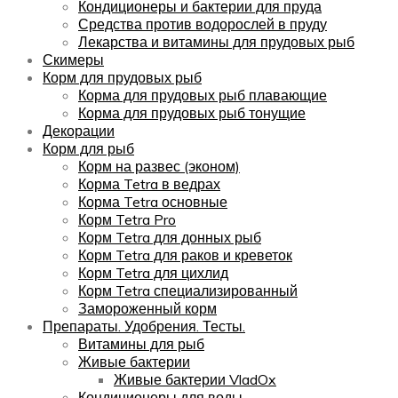
Кондиционеры и бактерии для пруда
Средства против водорослей в пруду
Лекарства и витамины для прудовых рыб
Скимеры
Корм для прудовых рыб
Корма для прудовых рыб плавающие
Корма для прудовых рыб тонущие
Декорации
Корм для рыб
Корм на развес (эконом)
Корма Tetra в ведрах
Корма Tetra основные
Корм Tetra Pro
Корм Tetra для донных рыб
Корм Tetra для раков и креветок
Корм Tetra для цихлид
Корм Tetra специализированный
Замороженный корм
Препараты. Удобрения. Тесты.
Витамины для рыб
Живые бактерии
Живые бактерии VladOx
Кондиционеры для воды