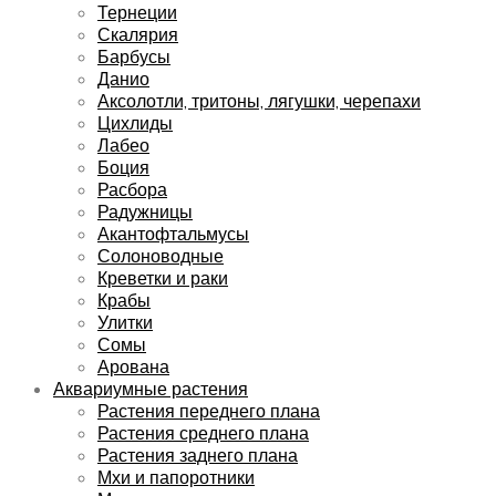
Тернеции
Скалярия
Барбусы
Данио
Аксолотли, тритоны, лягушки, черепахи
Цихлиды
Лабео
Боция
Расбора
Радужницы
Акантофтальмусы
Солоноводные
Креветки и раки
Крабы
Улитки
Сомы
Арована
Аквариумные растения
Растения переднего плана
Растения среднего плана
Растения заднего плана
Мхи и папоротники