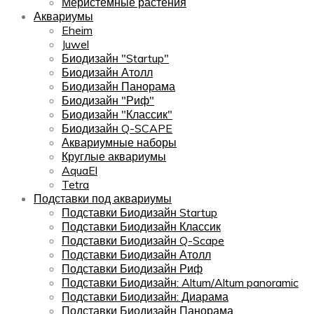
Меристемные растения
Аквариумы
Eheim
Juwel
Биодизайн "Startup"
Биодизайн Атолл
Биодизайн Панорама
Биодизайн "Риф"
Биодизайн "Классик"
Биодизайн Q-SCAPE
Аквариумные наборы
Круглые аквариумы
AquaEl
Tetra
Подставки под аквариумы
Подставки Биодизайн Startup
Подставки Биодизайн Классик
Подставки Биодизайн Q-Scape
Подставки Биодизайн Атолл
Подставки Биодизайн Риф
Подставки Биодизайн: Altum/Altum panoramic
Подставки Биодизайн: Диарама
Подставки Биодизайн Панорама