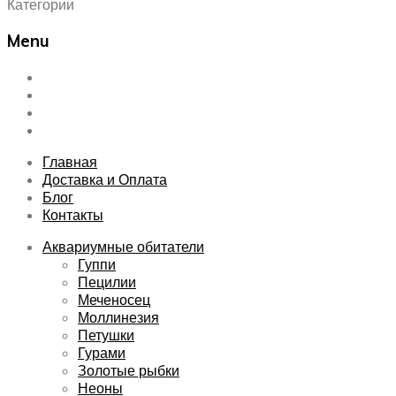
Категории
Menu
Skip
Главная
to
Доставка и Оплата
content
Блог
Контакты
Главная
Доставка и Оплата
Блог
Контакты
Аквариумные обитатели
Гуппи
Пецилии
Меченосец
Моллинезия
Петушки
Гурами
Золотые рыбки
Неоны