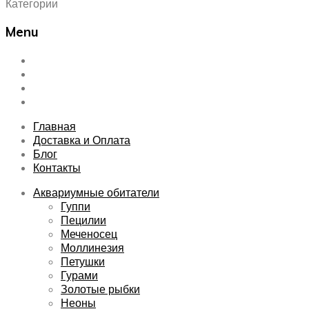
Категории
Menu
Skip
Главная
to
Доставка и Оплата
content
Блог
Контакты
Главная
Доставка и Оплата
Блог
Контакты
Аквариумные обитатели
Гуппи
Пецилии
Меченосец
Моллинезия
Петушки
Гурами
Золотые рыбки
Неоны