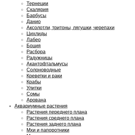
Тернеции
Скалярия
Барбусы
Данио
Аксолотли, тритоны, лягушки, черепахи
Цихлиды
Лабео
Боция
Расбора
Радужницы
Акантофтальмусы
Солоноводные
Креветки и раки
Крабы
Улитки
Сомы
Арована
Аквариумные растения
Растения переднего плана
Растения среднего плана
Растения заднего плана
Мхи и папоротники