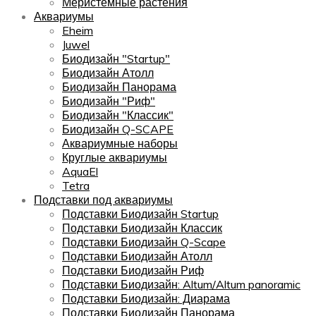
Меристемные растения
Аквариумы
Eheim
Juwel
Биодизайн "Startup"
Биодизайн Атолл
Биодизайн Панорама
Биодизайн "Риф"
Биодизайн "Классик"
Биодизайн Q-SCAPE
Аквариумные наборы
Круглые аквариумы
AquaEl
Tetra
Подставки под аквариумы
Подставки Биодизайн Startup
Подставки Биодизайн Классик
Подставки Биодизайн Q-Scape
Подставки Биодизайн Атолл
Подставки Биодизайн Риф
Подставки Биодизайн: Altum/Altum panoramic
Подставки Биодизайн: Диарама
Подставки Биодизайн Панорама