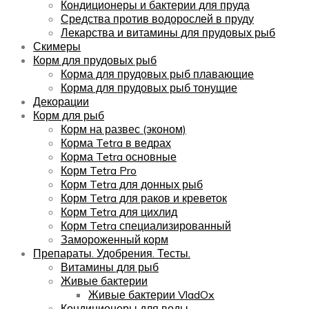
Кондиционеры и бактерии для пруда
Средства против водорослей в пруду
Лекарства и витамины для прудовых рыб
Скимеры
Корм для прудовых рыб
Корма для прудовых рыб плавающие
Корма для прудовых рыб тонущие
Декорации
Корм для рыб
Корм на развес (эконом)
Корма Tetra в ведрах
Корма Tetra основные
Корм Tetra Pro
Корм Tetra для донных рыб
Корм Tetra для раков и креветок
Корм Tetra для цихлид
Корм Tetra специализированный
Замороженный корм
Препараты. Удобрения. Тесты.
Витамины для рыб
Живые бактерии
Живые бактерии VladOx
Кондиционеры для воды