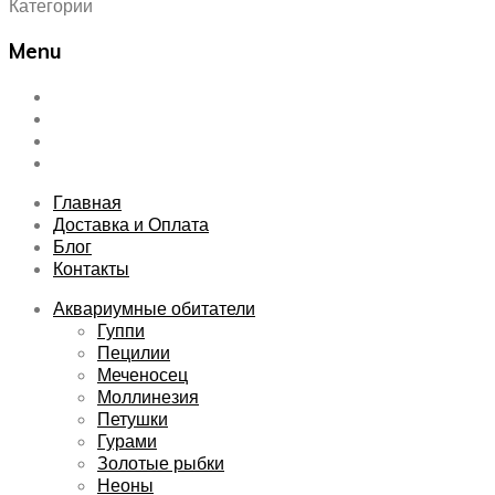
Категории
Menu
Skip
Главная
to
Доставка и Оплата
content
Блог
Контакты
Главная
Доставка и Оплата
Блог
Контакты
Аквариумные обитатели
Гуппи
Пецилии
Меченосец
Моллинезия
Петушки
Гурами
Золотые рыбки
Неоны