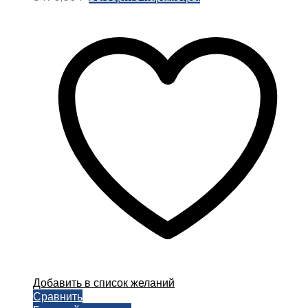
товар
имеет
несколько
вариаций.
Опции
можно
выбрать
на
странице
товара.
Добавить в список желаний
Сравнить