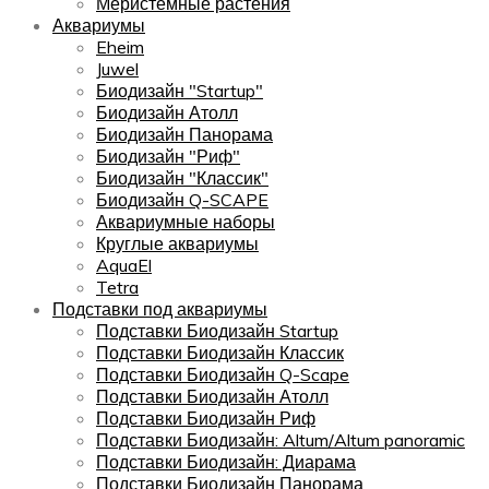
Меристемные растения
Аквариумы
Eheim
Juwel
Биодизайн "Startup"
Биодизайн Атолл
Биодизайн Панорама
Биодизайн "Риф"
Биодизайн "Классик"
Биодизайн Q-SCAPE
Аквариумные наборы
Круглые аквариумы
AquaEl
Tetra
Подставки под аквариумы
Подставки Биодизайн Startup
Подставки Биодизайн Классик
Подставки Биодизайн Q-Scape
Подставки Биодизайн Атолл
Подставки Биодизайн Риф
Подставки Биодизайн: Altum/Altum panoramic
Подставки Биодизайн: Диарама
Подставки Биодизайн Панорама