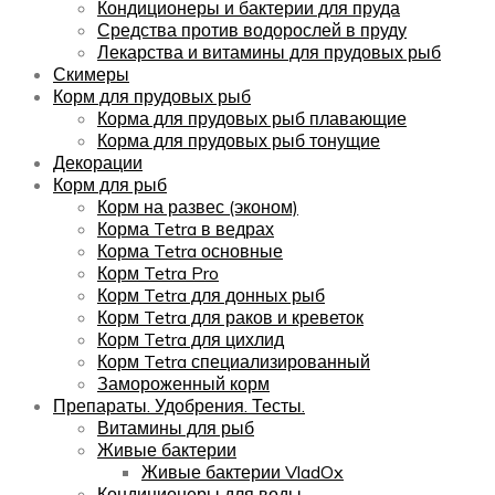
Кондиционеры и бактерии для пруда
Средства против водорослей в пруду
Лекарства и витамины для прудовых рыб
Скимеры
Корм для прудовых рыб
Корма для прудовых рыб плавающие
Корма для прудовых рыб тонущие
Декорации
Корм для рыб
Корм на развес (эконом)
Корма Tetra в ведрах
Корма Tetra основные
Корм Tetra Pro
Корм Tetra для донных рыб
Корм Tetra для раков и креветок
Корм Tetra для цихлид
Корм Tetra специализированный
Замороженный корм
Препараты. Удобрения. Тесты.
Витамины для рыб
Живые бактерии
Живые бактерии VladOx
Кондиционеры для воды