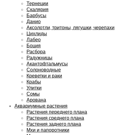
Тернеции
Скалярия
Барбусы
Данио
Аксолотли, тритоны, лягушки, черепахи
Цихлиды
Лабео
Боция
Расбора
Радужницы
Акантофтальмусы
Солоноводные
Креветки и раки
Крабы
Улитки
Сомы
Арована
Аквариумные растения
Растения переднего плана
Растения среднего плана
Растения заднего плана
Мхи и папоротники