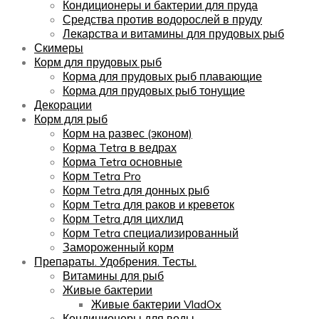
Кондиционеры и бактерии для пруда
Средства против водорослей в пруду
Лекарства и витамины для прудовых рыб
Скимеры
Корм для прудовых рыб
Корма для прудовых рыб плавающие
Корма для прудовых рыб тонущие
Декорации
Корм для рыб
Корм на развес (эконом)
Корма Tetra в ведрах
Корма Tetra основные
Корм Tetra Pro
Корм Tetra для донных рыб
Корм Tetra для раков и креветок
Корм Tetra для цихлид
Корм Tetra специализированный
Замороженный корм
Препараты. Удобрения. Тесты.
Витамины для рыб
Живые бактерии
Живые бактерии VladOx
Кондиционеры для воды