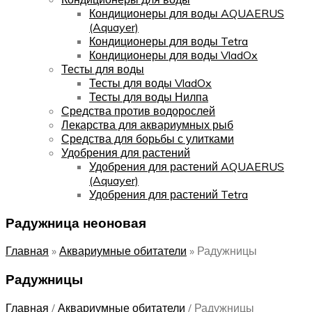
Кондиционеры для воды AQUAERUS
(Aquayer)
Кондиционеры для воды Tetra
Кондиционеры для воды VladOx
Тесты для воды
Тесты для воды VladOx
Тесты для воды Нилпа
Средства против водорослей
Лекарства для аквариумных рыб
Средства для борьбы с улитками
Удобрения для растений
Удобрения для растений AQUAERUS
(Aquayer)
Удобрения для растений Tetra
Радужница неоновая
Главная
»
Аквариумные обитатели
»
Радужницы
Радужницы
Главная
/
Аквариумные обитатели
/
Радужницы