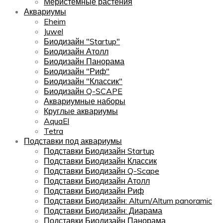
Меристемные растения
Аквариумы
Eheim
Juwel
Биодизайн "Startup"
Биодизайн Атолл
Биодизайн Панорама
Биодизайн "Риф"
Биодизайн "Классик"
Биодизайн Q-SCAPE
Аквариумные наборы
Круглые аквариумы
AquaEl
Tetra
Подставки под аквариумы
Подставки Биодизайн Startup
Подставки Биодизайн Классик
Подставки Биодизайн Q-Scape
Подставки Биодизайн Атолл
Подставки Биодизайн Риф
Подставки Биодизайн: Altum/Altum panoramic
Подставки Биодизайн: Диарама
Подставки Биодизайн Панорама