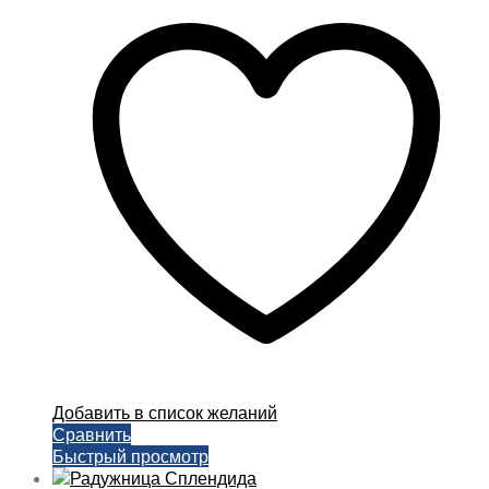
имеет
несколько
вариаций.
Опции
можно
выбрать
на
странице
товара.
Добавить в список желаний
Сравнить
Быстрый просмотр