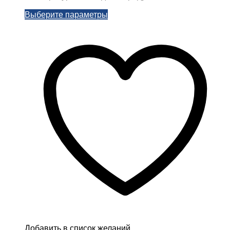
Этот
Выберите параметры
товар
имеет
несколько
вариаций.
Опции
можно
выбрать
на
странице
товара.
Добавить в список желаний