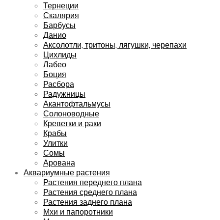
Тернеции
Скалярия
Барбусы
Данио
Аксолотли, тритоны, лягушки, черепахи
Цихлиды
Лабео
Боция
Расбора
Радужницы
Акантофтальмусы
Солоноводные
Креветки и раки
Крабы
Улитки
Сомы
Арована
Аквариумные растения
Растения переднего плана
Растения среднего плана
Растения заднего плана
Мхи и папоротники