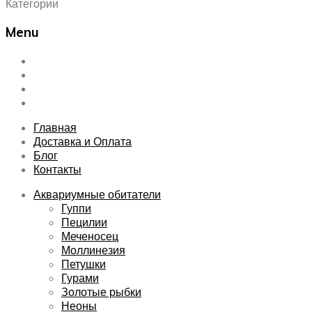
Категории
Menu
Skip
Главная
to
Доставка и Оплата
content
Блог
Контакты
Главная
Доставка и Оплата
Блог
Контакты
Аквариумные обитатели
Гуппи
Пецилии
Меченосец
Моллинезия
Петушки
Гурами
Золотые рыбки
Неоны