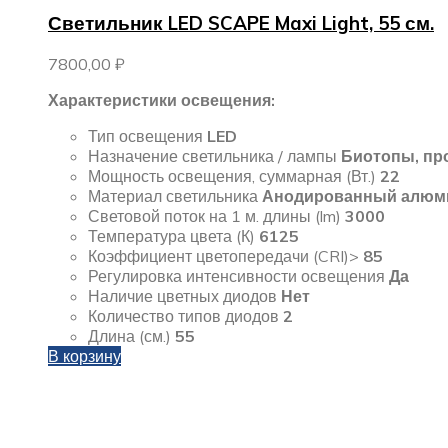
Светильник LED SCAPE Maxi Light, 55 см.
7800,00
₽
Характеристики освещения:
Тип освещения
LED
Назначение светильника / лампы
Биотопы, пр
Мощность освещения, суммарная (Вт.)
22
Материал светильника
Анодированный алюм
Световой поток на 1 м. длины (lm)
3000
Температура цвета (К)
6125
Коэффициент цветопередачи (CRI)>
85
Регулировка интенсивности освещения
Да
Наличие цветных диодов
Нет
Количество типов диодов
2
Длина (см.)
55
В корзину