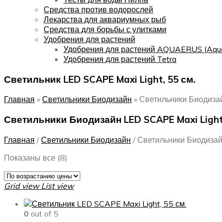
Средства против водорослей
Лекарства для аквариумных рыб
Средства для борьбы с улитками
Удобрения для растений
Удобрения для растений AQUAERUS (Aqu
Удобрения для растений Tetra
Светильник LED SCAPE Maxi Light, 55 см.
Главная
»
Светильники Биодизайн
»
Светильники Биодиза
Светильники Биодизайн LED SCAPE Maxi Light
Главная
/
Светильники Биодизайн
/
Светильники Биодизай
Цены:
Показаны все (8)
по
возрастанию
Grid view
List view
0
out of 5