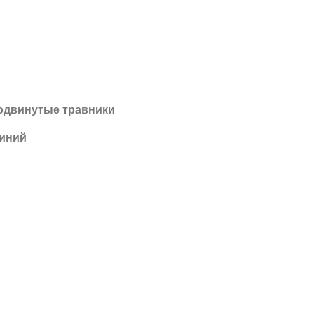
одвинутые травники
иний