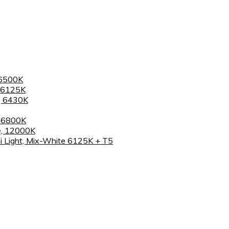
 6500K
 6125K
, 6430K
, 6800K
e, 12000K
 Light, Mix-White 6125K + T5