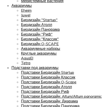
Меристемные растения
Аквариумы
Eheim
Juwel
Биодизайн "Startup"
Биодизайн Атолл
Биодизайн Панорама
Биодизайн "Риф"
Биодизайн "Классик"
Биодизайн Q-SCAPE
Аквариумные наборы
Круглые аквариумы
AquaEl
Tetra
Подставки под аквариумы
Подставки Биодизайн Startup
Подставки Биодизайн Классик
Подставки Биодизайн Q-Scape
Подставки Биодизайн Атолл
Подставки Биодизайн Риф
Подставки Биодизайн: Altum/Altum panoramic
Подставки Биодизайн: Диарама
Подставки Биодизайн Панорама