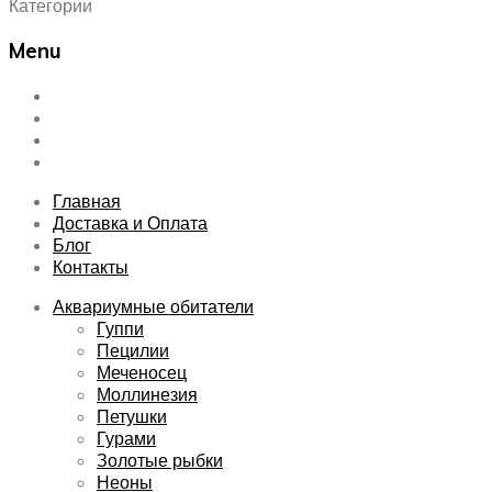
Категории
Menu
Skip
Главная
to
Доставка и Оплата
content
Блог
Контакты
Главная
Доставка и Оплата
Блог
Контакты
Аквариумные обитатели
Гуппи
Пецилии
Меченосец
Моллинезия
Петушки
Гурами
Золотые рыбки
Неоны