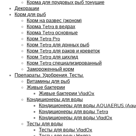
Корма для прудовых рыб тонущие
Декорации
Корм для рыб
Корм на развес (эконом)
Корма Tetra в ведрах
Корма Tetra основные
Корм Tetra Pro
Корм Tetra для донных рыб
Корм Tetra для раков и креветок
Корм Tetra для цихлид
Корм Tetra специализированный
Замороженный корм
Препараты. Удобрения. Тесты.
Витамины для рыб
Живые бактерии
Живые бактерии VladOx
Кондиционеры для воды
Кондиционеры для воды AQUAERUS (Aqua
Кондиционеры для воды Tetra
Кондиционеры для воды VladOx
Тесты для воды
Тесты для воды VladOx
Тесты для воды Нилпа