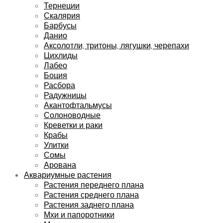
Тернеции
Скалярия
Барбусы
Данио
Аксолотли, тритоны, лягушки, черепахи
Цихлиды
Лабео
Боция
Расбора
Радужницы
Акантофтальмусы
Солоноводные
Креветки и раки
Крабы
Улитки
Сомы
Арована
Аквариумные растения
Растения переднего плана
Растения среднего плана
Растения заднего плана
Мхи и папоротники