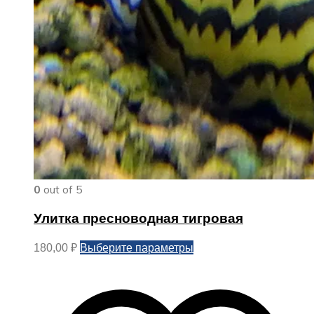
0
out of 5
Улитка пресноводная тигровая
Этот
Выберите параметры
180,00
₽
товар
имеет
несколько
вариаций.