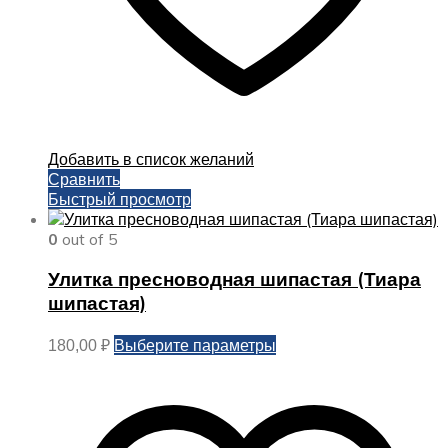
Добавить в список желаний
Сравнить
Быстрый просмотр
0
out of 5
Улитка пресноводная шипастая (Тиара
шипастая)
Этот
Выберите параметры
180,00
₽
товар
имеет
несколько
вариаций.
Опции