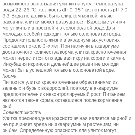
возможного выползания улитки наружу. Температура
воды 22-26 °С, жесткость dH 9-35°, кислотность pH 7,0-
8,8. Вода не должна быть слишком мягкой, иначе
раковина улитки может разрушаться. Взрослые улитки
могут жить и в пресной и в солоноватой воде. Для
молодых особей подходит только солоноватая вода.
Продолжительность жизни в аквариумных условиях
составляет около 3-х лет. При наличии в аквариуме
достаточного количества корма улитка красноточечная
может нерестится, откладывая икру на коряги и камни.
Инкубация икринок и дальнейшее развитие молоди
может быть успешной только в солоноватой воде.
Корма
Питаются улитки красноточечные обрастаниями из
зеленых и бурых водорослей, поэтому в аквариуме
предпочтителен их неконтролируемый рост. Питанием
являются также корма, оставшиеся после кормления
рыб.
Совместимость
Улитка пресноводная красноточечная является мирной и
не причиняет вреда ни аквариумным растениям, ни
рыбам. Определенную опасность для улиток могут