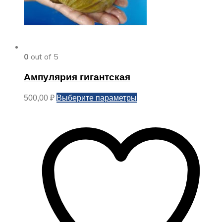
0
out of 5
Ампулярия гигантская
Этот
Выберите параметры
500,00
₽
товар
имеет
несколько
вариаций.
Опции
можно
выбрать
на
странице
товара.