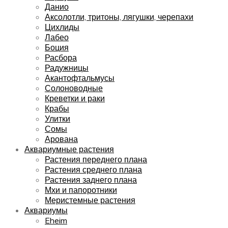
Данио
Аксолотли, тритоны, лягушки, черепахи
Цихлиды
Лабео
Боция
Расбора
Радужницы
Акантофтальмусы
Солоноводные
Креветки и раки
Крабы
Улитки
Сомы
Арована
Аквариумные растения
Растения переднего плана
Растения среднего плана
Растения заднего плана
Мхи и папоротники
Меристемные растения
Аквариумы
Eheim