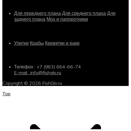
Растения
Для переднего плана
Для среднего плана
Для
заднего плана
Мох и папоротники
Другое
Улитки
Крабы
Креветки и раки
Информация о магазине
Телефон : +7 (963) 664-66-74
E-mail : info@fishglo.ru
Copyright © 2026 FishGlo.ru
Top