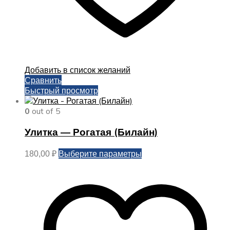
Добавить в список желаний
Сравнить
Быстрый просмотр
0
out of 5
Улитка — Рогатая (Билайн)
Этот
Выберите параметры
180,00
₽
товар
имеет
несколько
вариаций.
Опции
можно
выбрать