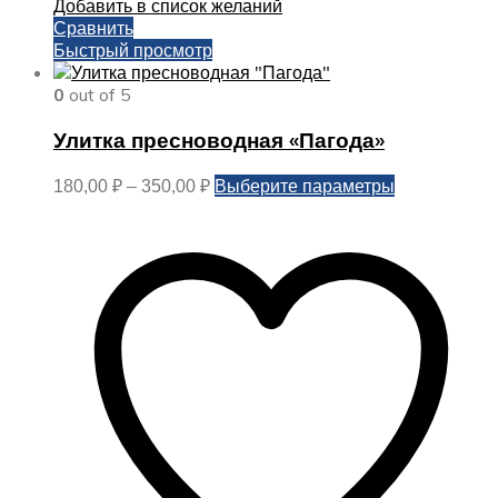
Добавить в список желаний
Сравнить
Быстрый просмотр
0
out of 5
Улитка пресноводная «Пагода»
Диапазон
Этот
Выберите параметры
180,00
₽
–
350,00
₽
цен:
товар
180,00 ₽
имеет
–
несколько
350,00 ₽
вариаций.
Опции
можно
выбрать
на
странице
товара.