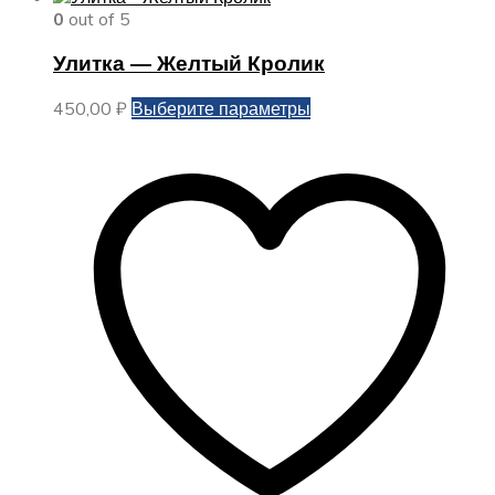
0
out of 5
Улитка — Желтый Кролик
Этот
450,00
₽
Выберите параметры
товар
имеет
несколько
вариаций.
Опции
можно
выбрать
на
странице
товара.