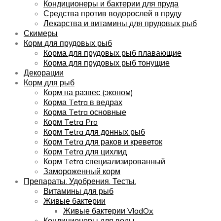
Кондиционеры и бактерии для пруда
Средства против водорослей в пруду
Лекарства и витамины для прудовых рыб
Скимеры
Корм для прудовых рыб
Корма для прудовых рыб плавающие
Корма для прудовых рыб тонущие
Декорации
Корм для рыб
Корм на развес (эконом)
Корма Tetra в ведрах
Корма Tetra основные
Корм Tetra Pro
Корм Tetra для донных рыб
Корм Tetra для раков и креветок
Корм Tetra для цихлид
Корм Tetra специализированный
Замороженный корм
Препараты. Удобрения. Тесты.
Витамины для рыб
Живые бактерии
Живые бактерии VladOx
Кондиционеры для воды