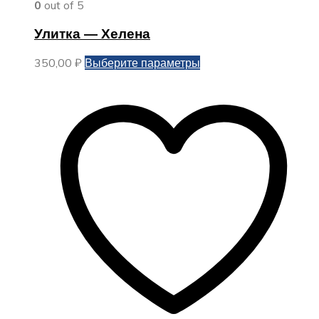
0
out of 5
Улитка — Хелена
Этот
350,00
₽
Выберите параметры
товар
имеет
несколько
вариаций.
Опции
можно
выбрать
на
странице
товара.