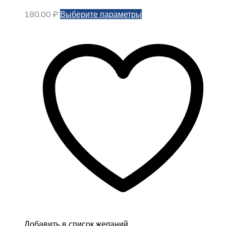
Этот
180,00
₽
Выберите параметры
товар
имеет
несколько
вариаций.
Опции
можно
выбрать
на
странице
товара.
Добавить в список желаний