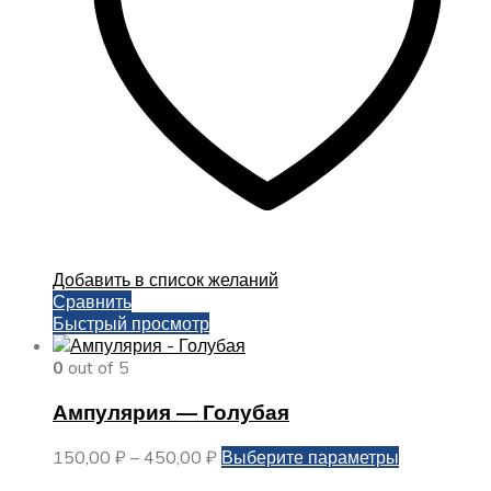
странице
товара.
Добавить в список желаний
Сравнить
Быстрый просмотр
0
out of 5
Ампулярия — Голубая
Диапазон
Этот
150,00
₽
–
450,00
₽
Выберите параметры
цен:
товар