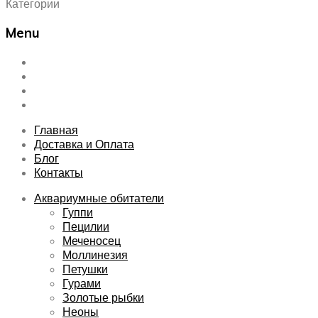
Категории
Menu
Skip
Главная
to
Доставка и Оплата
content
Блог
Контакты
Главная
Доставка и Оплата
Блог
Контакты
Аквариумные обитатели
Гуппи
Пецилии
Меченосец
Моллинезия
Петушки
Гурами
Золотые рыбки
Неоны