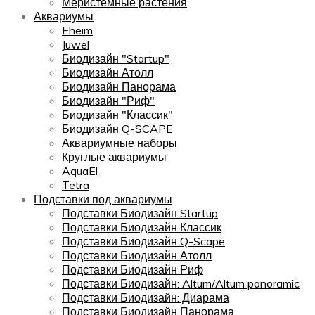
Меристемные растения
Аквариумы
Eheim
Juwel
Биодизайн "Startup"
Биодизайн Атолл
Биодизайн Панорама
Биодизайн "Риф"
Биодизайн "Классик"
Биодизайн Q-SCAPE
Аквариумные наборы
Круглые аквариумы
AquaEl
Tetra
Подставки под аквариумы
Подставки Биодизайн Startup
Подставки Биодизайн Классик
Подставки Биодизайн Q-Scape
Подставки Биодизайн Атолл
Подставки Биодизайн Риф
Подставки Биодизайн: Altum/Altum panoramic
Подставки Биодизайн: Диарама
Подставки Биодизайн Панорама