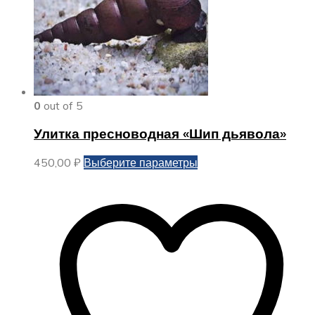
0
out of 5
Улитка пресноводная «Шип дьявола»
Этот
450,00
₽
Выберите параметры
товар
имеет
несколько
вариаций.
Опции
можно
выбрать
на
странице
товара.