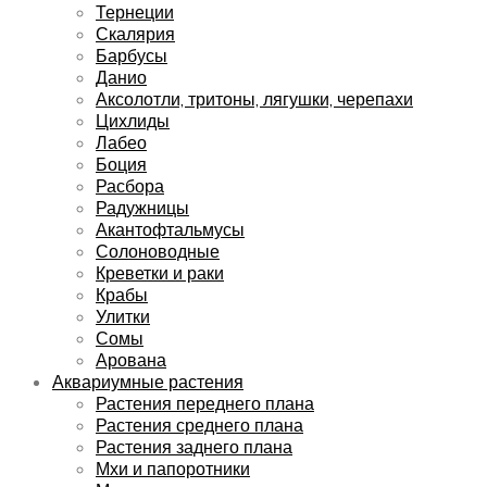
Тернеции
Скалярия
Барбусы
Данио
Аксолотли, тритоны, лягушки, черепахи
Цихлиды
Лабео
Боция
Расбора
Радужницы
Акантофтальмусы
Солоноводные
Креветки и раки
Крабы
Улитки
Сомы
Арована
Аквариумные растения
Растения переднего плана
Растения среднего плана
Растения заднего плана
Мхи и папоротники