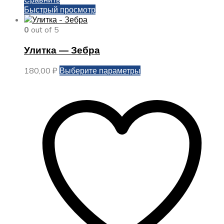
Быстрый просмотр
0
out of 5
Улитка — Зебра
Этот
180,00
₽
Выберите параметры
товар
имеет
несколько
вариаций.
Опции
можно
выбрать
на
странице
товара.