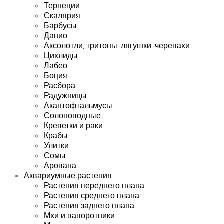
Тернеции
Скалярия
Барбусы
Данио
Аксолотли, тритоны, лягушки, черепахи
Цихлиды
Лабео
Боция
Расбора
Радужницы
Акантофтальмусы
Солоноводные
Креветки и раки
Крабы
Улитки
Сомы
Арована
Аквариумные растения
Растения переднего плана
Растения среднего плана
Растения заднего плана
Мхи и папоротники