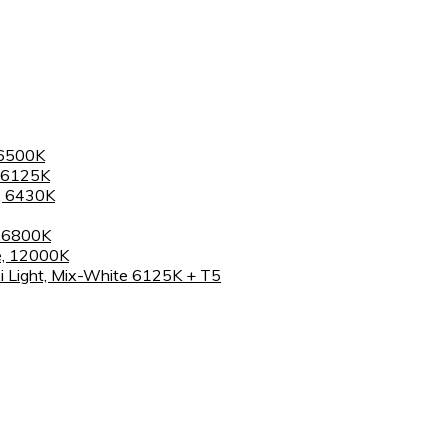
 6500K
 6125K
, 6430K
, 6800K
e, 12000K
 Light, Mix-White 6125K + T5