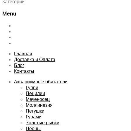
Категории
Menu
Skip
Главная
to
Доставка и Оплата
content
Блог
Контакты
Главная
Доставка и Оплата
Блог
Контакты
Аквариумные обитатели
Гуппи
Пецилии
Меченосец
Моллинезия
Петушки
Гурами
Золотые рыбки
Неоны