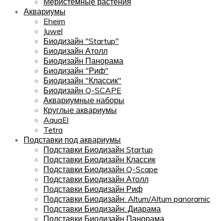
Меристемные растения
Аквариумы
Eheim
Juwel
Биодизайн "Startup"
Биодизайн Атолл
Биодизайн Панорама
Биодизайн "Риф"
Биодизайн "Классик"
Биодизайн Q-SCAPE
Аквариумные наборы
Круглые аквариумы
AquaEl
Tetra
Подставки под аквариумы
Подставки Биодизайн Startup
Подставки Биодизайн Классик
Подставки Биодизайн Q-Scape
Подставки Биодизайн Атолл
Подставки Биодизайн Риф
Подставки Биодизайн: Altum/Altum panoramic
Подставки Биодизайн: Диарама
Подставки Биодизайн Панорама