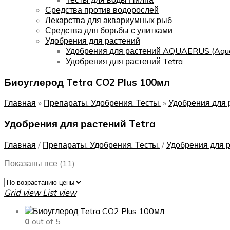
Средства против водорослей
Лекарства для аквариумных рыб
Средства для борьбы с улитками
Удобрения для растений
Удобрения для растений AQUAERUS (Aqu
Удобрения для растений Tetra
Биоуглерод Tetra CO2 Plus 100мл
Главная
»
Препараты. Удобрения. Тесты.
»
Удобрения для 
Удобрения для растений Tetra
Главная
/
Препараты. Удобрения. Тесты.
/
Удобрения для 
Цены:
Показаны все (11)
по
возрастанию
Grid view
List view
0
out of 5