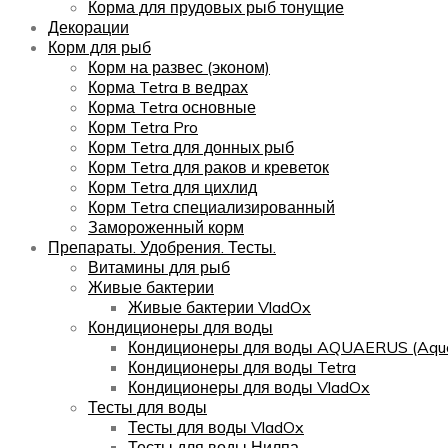
Корма для прудовых рыб тонущие
Декорации
Корм для рыб
Корм на развес (эконом)
Корма Tetra в ведрах
Корма Tetra основные
Корм Tetra Pro
Корм Tetra для донных рыб
Корм Tetra для раков и креветок
Корм Tetra для цихлид
Корм Tetra специализированный
Замороженный корм
Препараты. Удобрения. Тесты.
Витамины для рыб
Живые бактерии
Живые бактерии VladOx
Кондиционеры для воды
Кондиционеры для воды AQUAERUS (Aqua
Кондиционеры для воды Tetra
Кондиционеры для воды VladOx
Тесты для воды
Тесты для воды VladOx
Тесты для воды Нилпа