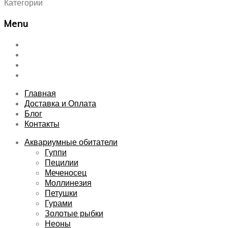
Категории
Menu
Skip
Главная
to
Доставка и Оплата
content
Блог
Контакты
Главная
Доставка и Оплата
Блог
Контакты
Аквариумные обитатели
Гуппи
Пецилии
Меченосец
Моллинезия
Петушки
Гурами
Золотые рыбки
Неоны