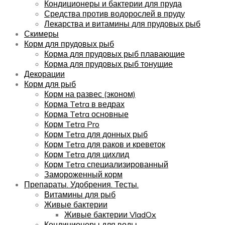
Кондиционеры и бактерии для пруда
Средства против водорослей в пруду
Лекарства и витамины для прудовых рыб
Скимеры
Корм для прудовых рыб
Корма для прудовых рыб плавающие
Корма для прудовых рыб тонущие
Декорации
Корм для рыб
Корм на развес (эконом)
Корма Tetra в ведрах
Корма Tetra основные
Корм Tetra Pro
Корм Tetra для донных рыб
Корм Tetra для раков и креветок
Корм Tetra для цихлид
Корм Tetra специализированный
Замороженный корм
Препараты. Удобрения. Тесты.
Витамины для рыб
Живые бактерии
Живые бактерии VladOx
Кондиционеры для воды