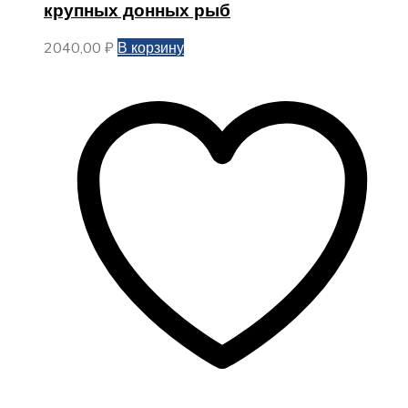
крупных донных рыб
2040,00
₽
В корзину