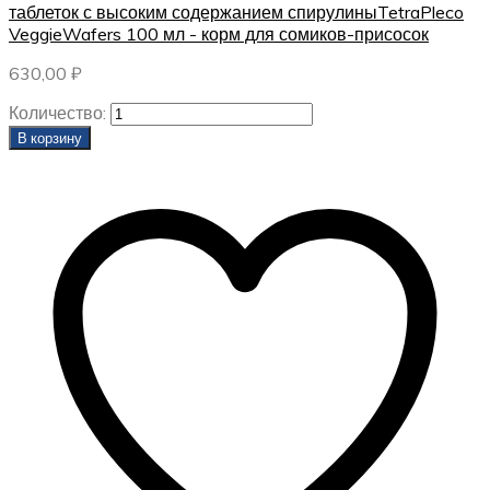
таблеток с высоким содержанием спирулины
TetraPleco
VeggieWafers 100 мл - корм для сомиков-присосок
630,00
₽
Количество:
В корзину