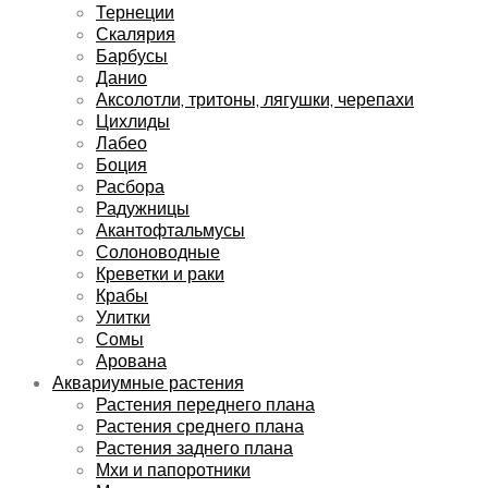
Тернеции
Скалярия
Барбусы
Данио
Аксолотли, тритоны, лягушки, черепахи
Цихлиды
Лабео
Боция
Расбора
Радужницы
Акантофтальмусы
Солоноводные
Креветки и раки
Крабы
Улитки
Сомы
Арована
Аквариумные растения
Растения переднего плана
Растения среднего плана
Растения заднего плана
Мхи и папоротники