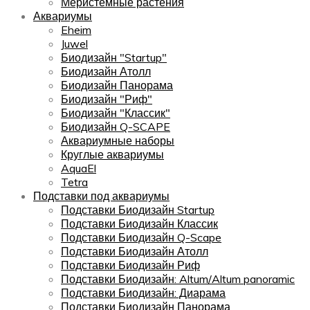
Меристемные растения
Аквариумы
Eheim
Juwel
Биодизайн "Startup"
Биодизайн Атолл
Биодизайн Панорама
Биодизайн "Риф"
Биодизайн "Классик"
Биодизайн Q-SCAPE
Аквариумные наборы
Круглые аквариумы
AquaEl
Tetra
Подставки под аквариумы
Подставки Биодизайн Startup
Подставки Биодизайн Классик
Подставки Биодизайн Q-Scape
Подставки Биодизайн Атолл
Подставки Биодизайн Риф
Подставки Биодизайн: Altum/Altum panoramic
Подставки Биодизайн: Диарама
Подставки Биодизайн Панорама