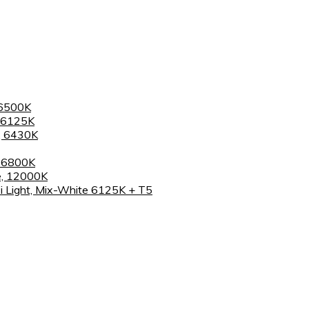
 6500K
 6125K
, 6430K
, 6800K
e, 12000K
 Light, Mix-White 6125K + T5