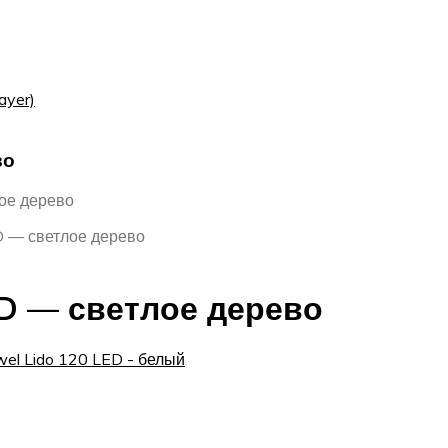
ayer)
во
лое дерево
D — светлое дерево
ED — светлое дерево
wel Lido 120 LED - белый