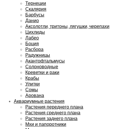
Тернеции
Скалярия
Барбусы
Данио
Аксолотли, тритоны, лягушки, черепахи
Цихлиды
Лабео
Боция
Расбора
Радужницы
Акантофтальмусы
Солоноводные
Креветки и раки
Крабы
Улитки
Сомы
Арована
Аквариумные растения
Растения переднего плана
Растения среднего плана
Растения заднего плана
Мхи и папоротники