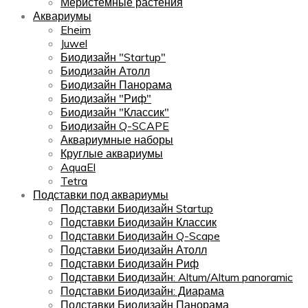
Меристемные растения
Аквариумы
Eheim
Juwel
Биодизайн "Startup"
Биодизайн Атолл
Биодизайн Панорама
Биодизайн "Риф"
Биодизайн "Классик"
Биодизайн Q-SCAPE
Аквариумные наборы
Круглые аквариумы
AquaEl
Tetra
Подставки под аквариумы
Подставки Биодизайн Startup
Подставки Биодизайн Классик
Подставки Биодизайн Q-Scape
Подставки Биодизайн Атолл
Подставки Биодизайн Риф
Подставки Биодизайн: Altum/Altum panoramic
Подставки Биодизайн: Диарама
Подставки Биодизайн Панорама