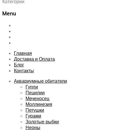
Категории
Menu
Skip
Главная
to
Доставка и Оплата
content
Блог
Контакты
Главная
Доставка и Оплата
Блог
Контакты
Аквариумные обитатели
Гуппи
Пецилии
Меченосец
Моллинезия
Петушки
Гурами
Золотые рыбки
Неоны