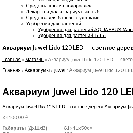
Средства против водорослей
Лекарства для аквариумных рыб
Средства для борьбы с улитками
Удобрения для растений
Удобрения для растений AQUAERUS (Aqu
Удобрения для растений Tetra
Аквариум Juwel Lido 120 LED — светлое дере
Главная
»
Магазин
»
Аквариум Juwel Lido 120 LED — свет
Главная
/
Аквариумы
/
Juwel
/
Аквариум Juwel Lido 120 LE
Аквариум Juwel Lido 120 L
Аквариум Juwel Rio 125 LED - светлое дерево
Аквариум Ju
34400,00
₽
Габариты (ДхШхВ)
61x41x58см