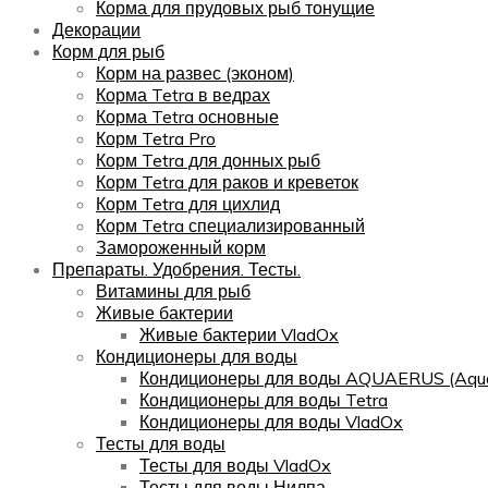
Корма для прудовых рыб тонущие
Декорации
Корм для рыб
Корм на развес (эконом)
Корма Tetra в ведрах
Корма Tetra основные
Корм Tetra Pro
Корм Tetra для донных рыб
Корм Tetra для раков и креветок
Корм Tetra для цихлид
Корм Tetra специализированный
Замороженный корм
Препараты. Удобрения. Тесты.
Витамины для рыб
Живые бактерии
Живые бактерии VladOx
Кондиционеры для воды
Кондиционеры для воды AQUAERUS (Aqua
Кондиционеры для воды Tetra
Кондиционеры для воды VladOx
Тесты для воды
Тесты для воды VladOx
Тесты для воды Нилпа