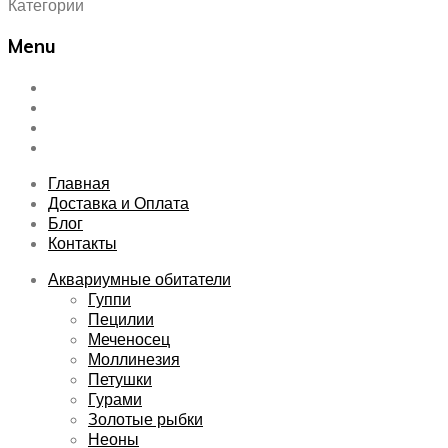
Категории
Menu
Skip
Главная
to
Доставка и Оплата
content
Блог
Контакты
Главная
Доставка и Оплата
Блог
Контакты
Аквариумные обитатели
Гуппи
Пецилии
Меченосец
Моллинезия
Петушки
Гурами
Золотые рыбки
Неоны