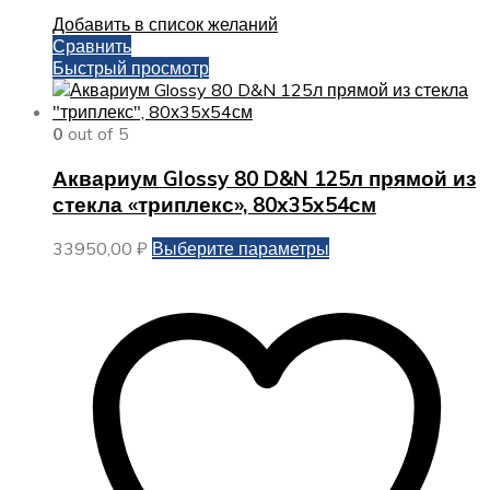
Добавить в список желаний
Сравнить
Быстрый просмотр
0
out of 5
Аквариум Glossy 80 D&N 125л прямой из
стекла «триплекс», 80х35х54см
Этот
33950,00
₽
Выберите параметры
товар
имеет
несколько
вариаций.
Опции
можно
выбрать
на
странице
товара.