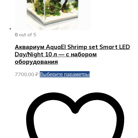
0
out of 5
Аквариум AquaEl Shrimp set Smart LED
Day/Night 10 л — с набором
оборудования
Этот
7700,00
₽
Выберите параметры
товар
имеет
несколько
вариаций.
Опции
можно
выбрать
на
странице
товара.