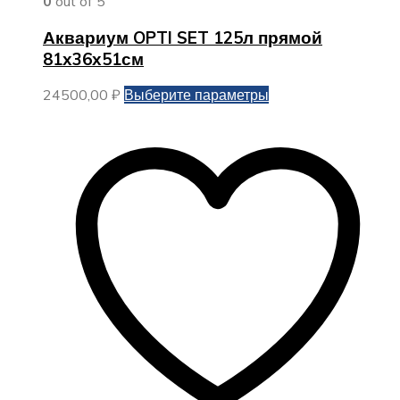
0
out of 5
Аквариум OPTI SET 125л прямой
81х36х51см
Этот
24500,00
₽
Выберите параметры
товар
имеет
несколько
вариаций.
Опции
можно
выбрать
на
странице
товара.