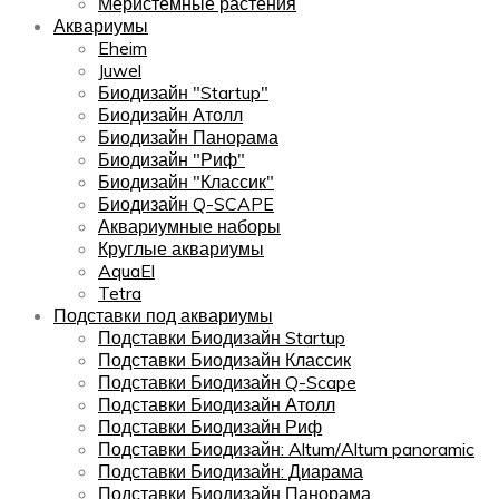
Меристемные растения
Аквариумы
Eheim
Juwel
Биодизайн "Startup"
Биодизайн Атолл
Биодизайн Панорама
Биодизайн "Риф"
Биодизайн "Классик"
Биодизайн Q-SCAPE
Аквариумные наборы
Круглые аквариумы
AquaEl
Tetra
Подставки под аквариумы
Подставки Биодизайн Startup
Подставки Биодизайн Классик
Подставки Биодизайн Q-Scape
Подставки Биодизайн Атолл
Подставки Биодизайн Риф
Подставки Биодизайн: Altum/Altum panoramic
Подставки Биодизайн: Диарама
Подставки Биодизайн Панорама