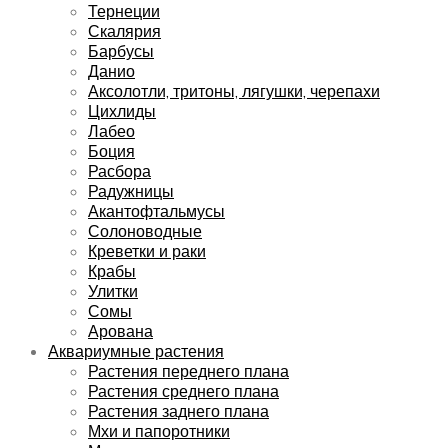
Тернеции
Скалярия
Барбусы
Данио
Аксолотли, тритоны, лягушки, черепахи
Цихлиды
Лабео
Боция
Расбора
Радужницы
Акантофтальмусы
Солоноводные
Креветки и раки
Крабы
Улитки
Сомы
Арована
Аквариумные растения
Растения переднего плана
Растения среднего плана
Растения заднего плана
Мхи и папоротники