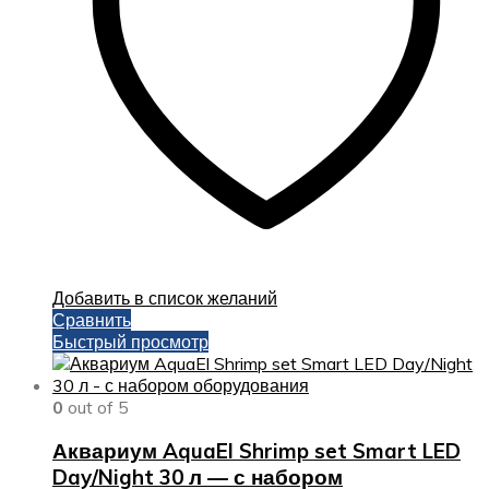
на
странице
товара.
Добавить в список желаний
Сравнить
Быстрый просмотр
0
out of 5
Аквариум AquaEl Shrimp set Smart LED
Day/Night 30 л — с набором