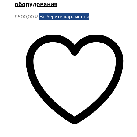
оборудования
Этот
8500,00
₽
Выберите параметры
товар
имеет
несколько
вариаций.
Опции
можно
выбрать
на
странице
товара.