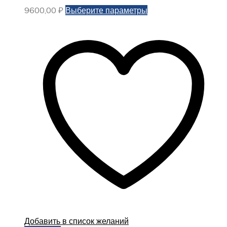
Этот
9600,00
₽
Выберите параметры
товар
имеет
несколько
вариаций.
Опции
можно
выбрать
на
странице
товара.
Добавить в список желаний