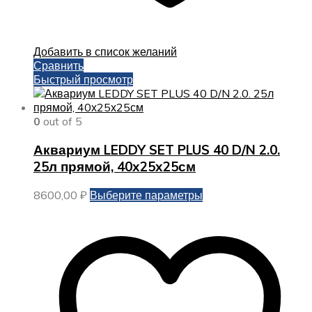
Добавить в список желаний
Сравнить
Быстрый просмотр
0
out of 5
Аквариум LEDDY SET PLUS 40 D/N 2.0.
25л прямой, 40х25х25см
Этот
8600,00
₽
Выберите параметры
товар
имеет
несколько
вариаций.
Опции
можно
выбрать
на