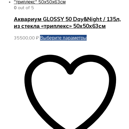
0
out of 5
Аквариум GLOSSY 50 Day&Night / 135л,
из стекла «триплекс» 50х50х63см
Этот
35500,00
₽
Выберите параметры
товар
имеет
несколько
вариаций.
Опции
можно
выбрать
на
странице
товара.