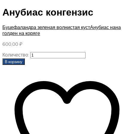
Анубиас конгензис
Буцефаландра зеленая волнистая куст
Анубиас нана
голден на коряге
600,00
₽
Количество:
В корзину