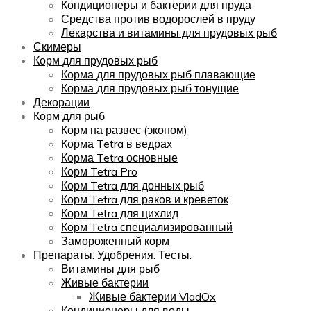
Кондиционеры и бактерии для пруда
Средства против водорослей в пруду
Лекарства и витамины для прудовых рыб
Скимеры
Корм для прудовых рыб
Корма для прудовых рыб плавающие
Корма для прудовых рыб тонущие
Декорации
Корм для рыб
Корм на развес (эконом)
Корма Tetra в ведрах
Корма Tetra основные
Корм Tetra Pro
Корм Tetra для донных рыб
Корм Tetra для раков и креветок
Корм Tetra для цихлид
Корм Tetra специализированный
Замороженный корм
Препараты. Удобрения. Тесты.
Витамины для рыб
Живые бактерии
Живые бактерии VladOx
Кондиционеры для воды