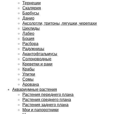
Тернеции
Скалярия
Барбусы
Данио
Аксолотли, тритоны, лягушки, черепахи
Цихлиды
Лабео
Боция
Расбора
Радужницы
Акантофтальмусы
Солоноводные
Креветки и раки
Крабы
Улитки
Сомы
Арована
Аквариумные растения
Растения переднего плана
Растения среднего плана
Растения заднего плана
Мхи и папоротники