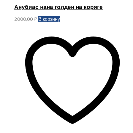
Анубиас нана голден на коряге
2000,00
₽
В корзину