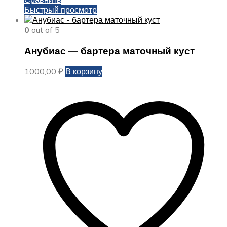
Быстрый просмотр
0
out of 5
Анубиас — бартера маточный куст
1000,00
₽
В корзину