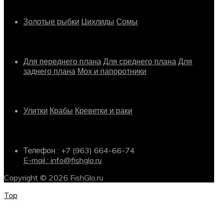
Рыбки
Золотые рыбки
Цихлиды
Сомы
Растения
Для переднего плана
Для среднего плана
Для
заднего плана
Мох и папоротники
Другое
Улитки
Крабы
Креветки и раки
Информация о магазине
Телефон : +7 (963) 664-66-74
E-mail : info@fishglo.ru
Copyright © 2026 FishGlo.ru
Top