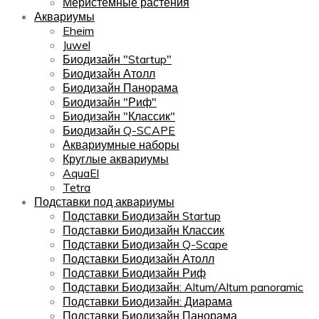
Меристемные растения
Аквариумы
Eheim
Juwel
Биодизайн "Startup"
Биодизайн Атолл
Биодизайн Панорама
Биодизайн "Риф"
Биодизайн "Классик"
Биодизайн Q-SCAPE
Аквариумные наборы
Круглые аквариумы
AquaEl
Tetra
Подставки под аквариумы
Подставки Биодизайн Startup
Подставки Биодизайн Классик
Подставки Биодизайн Q-Scape
Подставки Биодизайн Атолл
Подставки Биодизайн Риф
Подставки Биодизайн: Altum/Altum panoramic
Подставки Биодизайн: Диарама
Подставки Биодизайн Панорама