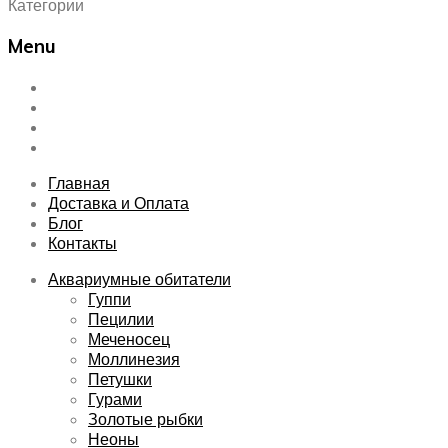
Категории
Menu
Skip
Главная
to
Доставка и Оплата
content
Блог
Контакты
Главная
Доставка и Оплата
Блог
Контакты
Аквариумные обитатели
Гуппи
Пецилии
Меченосец
Моллинезия
Петушки
Гурами
Золотые рыбки
Неоны