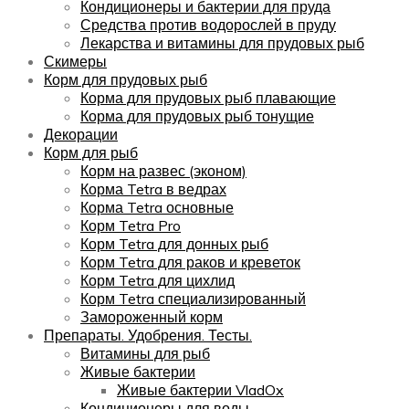
Кондиционеры и бактерии для пруда
Средства против водорослей в пруду
Лекарства и витамины для прудовых рыб
Скимеры
Корм для прудовых рыб
Корма для прудовых рыб плавающие
Корма для прудовых рыб тонущие
Декорации
Корм для рыб
Корм на развес (эконом)
Корма Tetra в ведрах
Корма Tetra основные
Корм Tetra Pro
Корм Tetra для донных рыб
Корм Tetra для раков и креветок
Корм Tetra для цихлид
Корм Tetra специализированный
Замороженный корм
Препараты. Удобрения. Тесты.
Витамины для рыб
Живые бактерии
Живые бактерии VladOx
Кондиционеры для воды