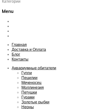
Категории
Menu
Skip
Главная
to
Доставка и Оплата
content
Блог
Контакты
Главная
Доставка и Оплата
Блог
Контакты
Аквариумные обитатели
Гуппи
Пецилии
Меченосец
Моллинезия
Петушки
Гурами
Золотые рыбки
Неоны