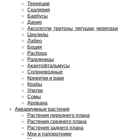
Тернеции
Скалярия
Барбусы
Данио
Аксолотли, тритоны, лягушки, черепахи
Цихлиды
Лабео
Боция
Расбора
Радужницы
Акантофтальмусы
Солоноводные
Креветки и раки
Крабы
Улитки
Сомы
Арована
Аквариумные растения
Растения переднего плана
Растения среднего плана
Растения заднего плана
Мхи и папоротники