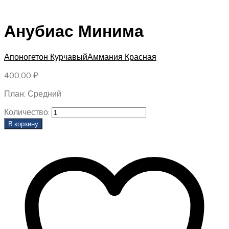
Анубиас Минима
Апоногетон Курчавый
Аммания Красная
400,00
₽
План: Средний
Количество:
В корзину