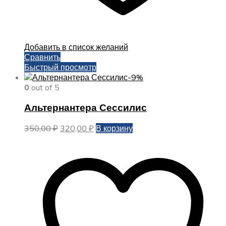
Добавить в список желаний
Сравнить
Быстрый просмотр
-9%
0
out of 5
Альтернантера Сессилис
Первоначальная
Текущая
350,00
₽
320,00
₽
В корзину
цена
цена:
составляла
320,00 ₽.
350,00 ₽.