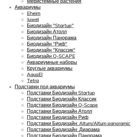
Меристемные растения
Аквариумы
Eheim
Juwel
Биодизайн "Startup"
Биодизайн Атолл
Биодизайн Панорама
Биодизайн "Риф"
Биодизайн "Классик"
Биодизайн Q-SCAPE
Аквариумные наборы
Круглые аквариумы
AquaEl
Tetra
Подставки под аквариумы
Подставки Биодизайн Startup
Подставки Биодизайн Классик
Подставки Биодизайн Q-Scape
Подставки Биодизайн Атолл
Подставки Биодизайн Риф
Подставки Биодизайн: Altum/Altum panoramic
Подставки Биодизайн: Диарама
Подставки Биодизайн Панорама