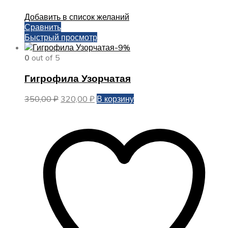
Добавить в список желаний
Сравнить
Быстрый просмотр
-9%
0
out of 5
Гигрофила Узорчатая
Первоначальная
Текущая
350,00
₽
320,00
₽
В корзину
цена
цена:
составляла
320,00 ₽.
350,00 ₽.