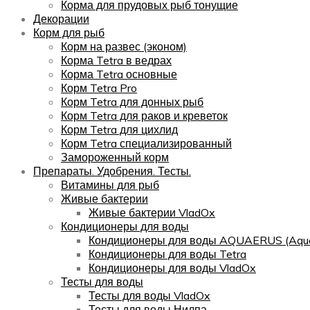
Корма для прудовых рыб тонущие
Декорации
Корм для рыб
Корм на развес (эконом)
Корма Tetra в ведрах
Корма Tetra основные
Корм Tetra Pro
Корм Tetra для донных рыб
Корм Tetra для раков и креветок
Корм Tetra для цихлид
Корм Tetra специализированный
Замороженный корм
Препараты. Удобрения. Тесты.
Витамины для рыб
Живые бактерии
Живые бактерии VladOx
Кондиционеры для воды
Кондиционеры для воды AQUAERUS (Aqua
Кондиционеры для воды Tetra
Кондиционеры для воды VladOx
Тесты для воды
Тесты для воды VladOx
Тесты для воды Нилпа