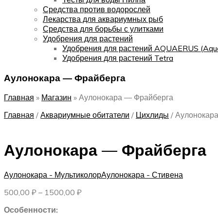
Средства против водорослей
Лекарства для аквариумных рыб
Средства для борьбы с улитками
Удобрения для растений
Удобрения для растений AQUAERUS (Aqu
Удобрения для растений Tetra
Аулонокара — Фрайберга
Главная
»
Магазин
»
Аулонокара — Фрайберга
Главная
/
Аквариумные обитатели
/
Цихлиды
/
Аулонокар
Аулонокара — Фрайберга
Аулонокара - Мультиколор
Аулонокара - Стивена
Диапазон
500,00
₽
–
1500,00
₽
цен:
Особенности:
500,00 ₽