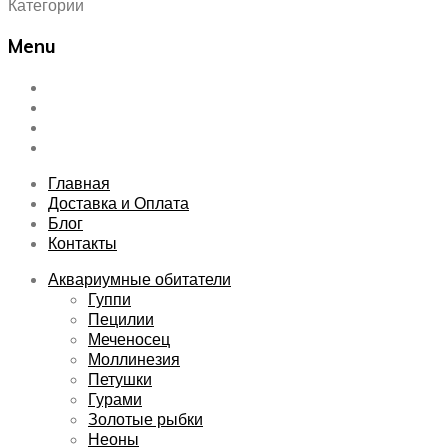
Категории
Menu
Skip
Главная
to
Доставка и Оплата
content
Блог
Контакты
Главная
Доставка и Оплата
Блог
Контакты
Аквариумные обитатели
Гуппи
Пецилии
Меченосец
Моллинезия
Петушки
Гурами
Золотые рыбки
Неоны