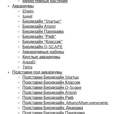
Меристемные растения
Аквариумы
Eheim
Juwel
Биодизайн "Startup"
Биодизайн Атолл
Биодизайн Панорама
Биодизайн "Риф"
Биодизайн "Классик"
Биодизайн Q-SCAPE
Аквариумные наборы
Круглые аквариумы
AquaEl
Tetra
Подставки под аквариумы
Подставки Биодизайн Startup
Подставки Биодизайн Классик
Подставки Биодизайн Q-Scape
Подставки Биодизайн Атолл
Подставки Биодизайн Риф
Подставки Биодизайн: Altum/Altum panoramic
Подставки Биодизайн: Диарама
Подставки Биодизайн Панорама