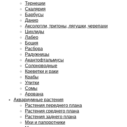
Тернеции
Скалярия
Барбусы
Данио
Аксолотли, тритоны, лягушки, черепахи
Цихлиды
Лабео
Боция
Расбора
Радужницы
Акантофтальмусы
Солоноводные
Креветки и раки
Крабы
Улитки
Сомы
Арована
Аквариумные растения
Растения переднего плана
Растения среднего плана
Растения заднего плана
Мхи и папоротники