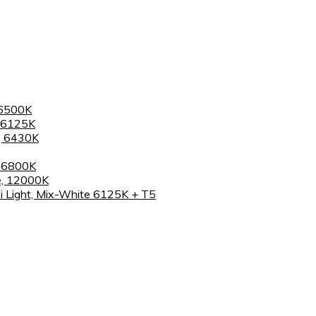
 6500K
 6125K
, 6430K
, 6800K
e, 12000K
 Light, Mix-White 6125K + T5