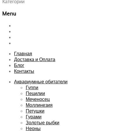
Категории
Menu
Skip
Главная
to
Доставка и Оплата
content
Блог
Контакты
Главная
Доставка и Оплата
Блог
Контакты
Аквариумные обитатели
Гуппи
Пецилии
Меченосец
Моллинезия
Петушки
Гурами
Золотые рыбки
Неоны