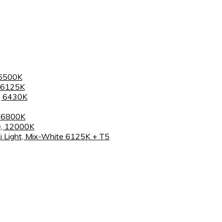
 6500K
 6125K
, 6430K
, 6800K
e, 12000K
 Light, Mix-White 6125K + T5