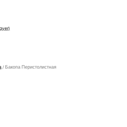
ayer)
а
/
Бакопа Перистолистная