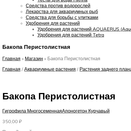
Средства против водорослей
Лекарства для аквариумных рыб
Средства для борьбы с улитками
Удобрения для растений
Удобрения для растений AQUAERUS (Aqu
Удобрения для растений Tetra
Бакопа Перистолистная
Главная
»
Магазин
»
Бакопа Перистолистная
Главная
/
Аквариумные растения
/
Растения заднего план
Бакопа Перистолистная
Гигрофила Многосеменная
Апоногетон Курчавый
350,00
₽