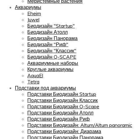
Меристемные растения
Аквариумы
Eheim
Juwel
Биодизайн "Startup"
Биодизайн Атолл
Биодизайн Панорама
Биодизайн "Риф"
Биодизайн "Классик"
Биодизайн Q-SCAPE
Аквариумные наборы
Круглые аквариумы
AquaEl
Tetra
Подставки под аквариумы
Подставки Биодизайн Startup
Подставки Биодизайн Классик
Подставки Биодизайн Q-Scape
Подставки Биодизайн Атолл
Подставки Биодизайн Риф
Подставки Биодизайн: Altum/Altum panoramic
Подставки Биодизайн: Диарама
Подставки Биодизайн Панорама