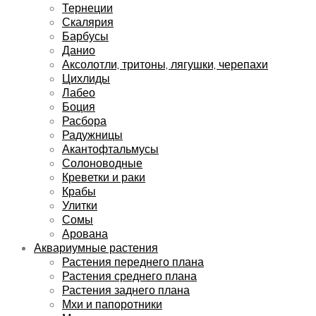
Тернеции
Скалярия
Барбусы
Данио
Аксолотли, тритоны, лягушки, черепахи
Цихлиды
Лабео
Боция
Расбора
Радужницы
Акантофтальмусы
Солоноводные
Креветки и раки
Крабы
Улитки
Сомы
Арована
Аквариумные растения
Растения переднего плана
Растения среднего плана
Растения заднего плана
Мхи и папоротники