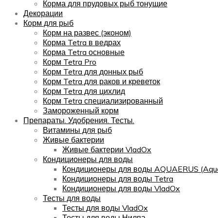
Корма для прудовых рыб тонущие
Декорации
Корм для рыб
Корм на развес (эконом)
Корма Tetra в ведрах
Корма Tetra основные
Корм Tetra Pro
Корм Tetra для донных рыб
Корм Tetra для раков и креветок
Корм Tetra для цихлид
Корм Tetra специализированный
Замороженный корм
Препараты. Удобрения. Тесты.
Витамины для рыб
Живые бактерии
Живые бактерии VladOx
Кондиционеры для воды
Кондиционеры для воды AQUAERUS (Aqua
Кондиционеры для воды Tetra
Кондиционеры для воды VladOx
Тесты для воды
Тесты для воды VladOx
Тесты для воды Нилпа