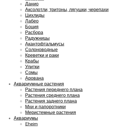
Данио
Аксолотли, тритоны, лягушки, черепахи
Цихлиды
Лабео
Боция
Расбора
Радужницы
Акантофтальмусы
Солоноводные
Креветки и раки
Крабы
Улитки
Сомы
Арована
Аквариумные растения
Растения переднего плана
Растения среднего плана
Растения заднего плана
Мхи и папоротники
Меристемные растения
Аквариумы
Eheim