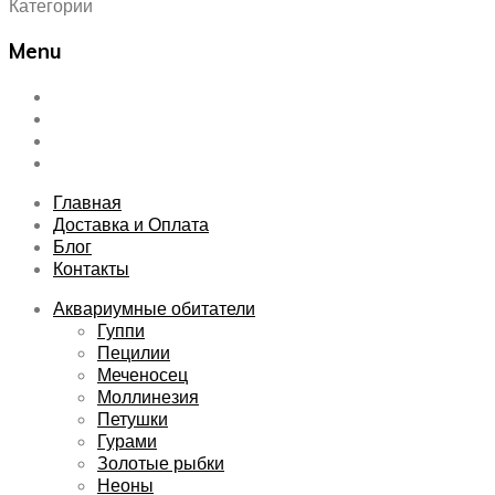
Категории
Menu
Skip
Главная
to
Доставка и Оплата
content
Блог
Контакты
Главная
Доставка и Оплата
Блог
Контакты
Аквариумные обитатели
Гуппи
Пецилии
Меченосец
Моллинезия
Петушки
Гурами
Золотые рыбки
Неоны