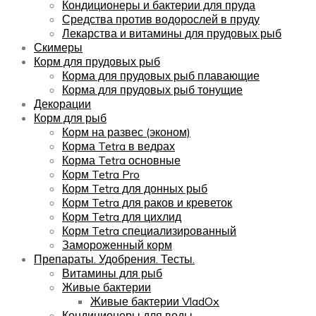
Кондиционеры и бактерии для пруда
Средства против водорослей в пруду
Лекарства и витамины для прудовых рыб
Скимеры
Корм для прудовых рыб
Корма для прудовых рыб плавающие
Корма для прудовых рыб тонущие
Декорации
Корм для рыб
Корм на развес (эконом)
Корма Tetra в ведрах
Корма Tetra основные
Корм Tetra Pro
Корм Tetra для донных рыб
Корм Tetra для раков и креветок
Корм Tetra для цихлид
Корм Tetra специализированный
Замороженный корм
Препараты. Удобрения. Тесты.
Витамины для рыб
Живые бактерии
Живые бактерии VladOx
Кондиционеры для воды