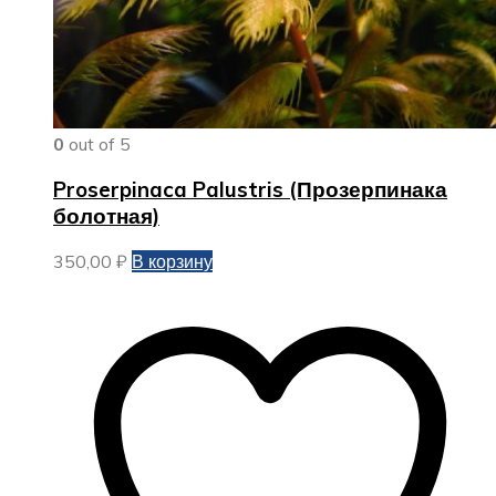
0
out of 5
Proserpinaca Palustris (Прозерпинака
болотная)
350,00
₽
В корзину