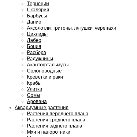
Тернеции
Скалярия
Барбусы
Данио
Аксолотли, тритоны, лягушки, черепахи
Цихлиды
Лабео
Боция
Расбора
Радужницы
Акантофтальмусы
Солоноводные
Креветки и раки
Крабы
Улитки
Сомы
Арована
Аквариумные растения
Растения переднего плана
Растения среднего плана
Растения заднего плана
Мхи и папоротники