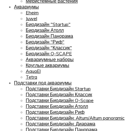
Меристемные растения
Аквариумы
Eheim
Juwel
Биодизайн "Startup"
Биодизайн Атолл
Биодизайн Панорама
Биодизайн "Риф"
Биодизайн "Классик"
Биодизайн Q-SCAPE
Аквариумные наборы
Круглые аквариумы
AquaEl
Tetra
Подставки под аквариумы
Подставки Биодизайн Startup
Подставки Биодизайн Классик
Подставки Биодизайн Q-Scape
Подставки Биодизайн Атолл
Подставки Биодизайн Риф
Подставки Биодизайн: Altum/Altum panoramic
Подставки Биодизайн: Диарама
Подставки Биодизайн Панорама