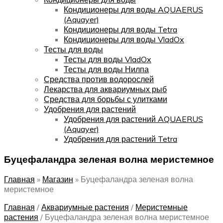
Кондиционеры для воды AQUAERUS
(Aquayer)
Кондиционеры для воды Tetra
Кондиционеры для воды VladOx
Тесты для воды
Тесты для воды VladOx
Тесты для воды Нилпа
Средства против водорослей
Лекарства для аквариумных рыб
Средства для борьбы с улитками
Удобрения для растений
Удобрения для растений AQUAERUS
(Aquayer)
Удобрения для растений Tetra
Буцефаландра зеленая волна меристемное
Главная
»
Магазин
»
Буцефаландра зеленая волна
меристемное
Главная
/
Аквариумные растения
/
Меристемные
растения
/
Буцефаландра зеленая волна меристемное