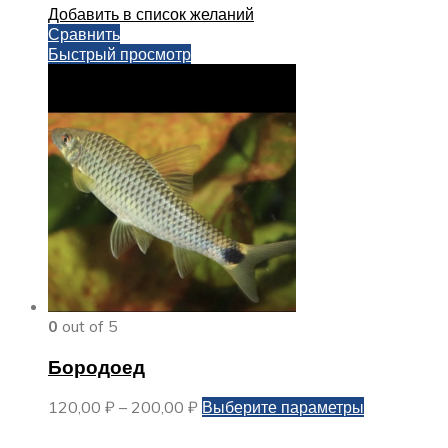
Добавить в список желаний
Сравнить
Быстрый просмотр
0
out of 5
Бородоед
Диапазон
Этот
120,00
₽
–
200,00
₽
Выберите параметры
цен:
товар
120,00 ₽
имеет