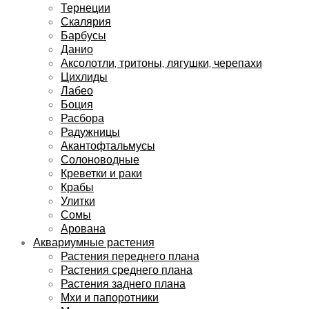
Тернеции
Скалярия
Барбусы
Данио
Аксолотли, тритоны, лягушки, черепахи
Цихлиды
Лабео
Боция
Расбора
Радужницы
Акантофтальмусы
Солоноводные
Креветки и раки
Крабы
Улитки
Сомы
Арована
Аквариумные растения
Растения переднего плана
Растения среднего плана
Растения заднего плана
Мхи и папоротники