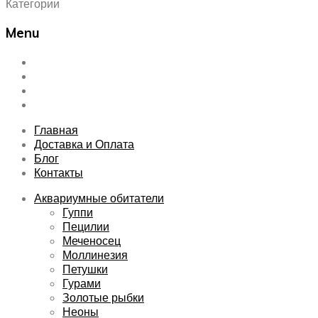
Категории
Menu
Skip
Главная
to
Доставка и Оплата
content
Блог
Контакты
Главная
Доставка и Оплата
Блог
Контакты
Аквариумные обитатели
Гуппи
Пецилии
Меченосец
Моллинезия
Петушки
Гурами
Золотые рыбки
Неоны