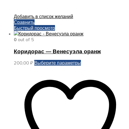
Добавить в список желаний
Сравнить
Быстрый просмотр
0
out of 5
Коридорас — Венесуэла оранж
Этот
200,00
₽
Выберите параметры
товар
имеет
несколько
вариаций.
Опции
можно
выбрать
на
странице
товара.