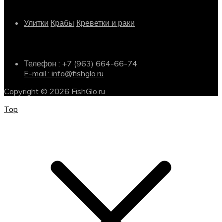
Другое
Улитки
Крабы
Креветки и раки
Информация о магазине
Телефон : +7 (963) 664-66-74
E-mail : info@fishglo.ru
Copyright © 2026 FishGlo.ru
Top