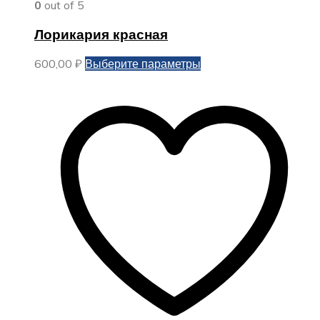
0
out of 5
Лорикария красная
Этот
600,00
₽
Выберите параметры
товар
имеет
несколько
вариаций.
Опции
можно
выбрать
на
странице
товара.