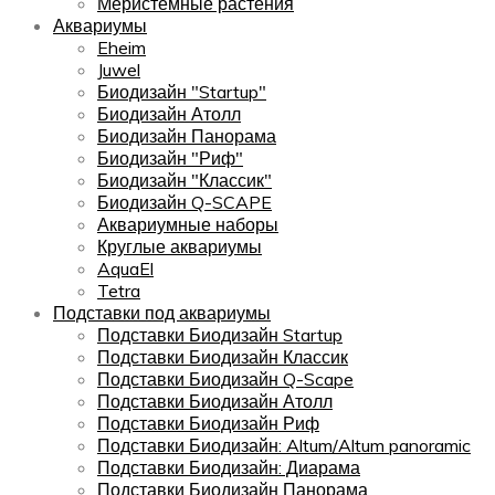
Меристемные растения
Аквариумы
Eheim
Juwel
Биодизайн "Startup"
Биодизайн Атолл
Биодизайн Панорама
Биодизайн "Риф"
Биодизайн "Классик"
Биодизайн Q-SCAPE
Аквариумные наборы
Круглые аквариумы
AquaEl
Tetra
Подставки под аквариумы
Подставки Биодизайн Startup
Подставки Биодизайн Классик
Подставки Биодизайн Q-Scape
Подставки Биодизайн Атолл
Подставки Биодизайн Риф
Подставки Биодизайн: Altum/Altum panoramic
Подставки Биодизайн: Диарама
Подставки Биодизайн Панорама