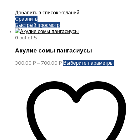
Добавить в список желаний
Сравнить
Быстрый просмотр
0
out of 5
Акулие сомы пангасиусы
Диапазон
Этот
300,00
₽
–
700,00
₽
Выберите параметры
цен:
товар
300,00 ₽
имеет
–
несколько
700,00 ₽
вариаций.
Опции
можно
выбрать
на
странице
товара.