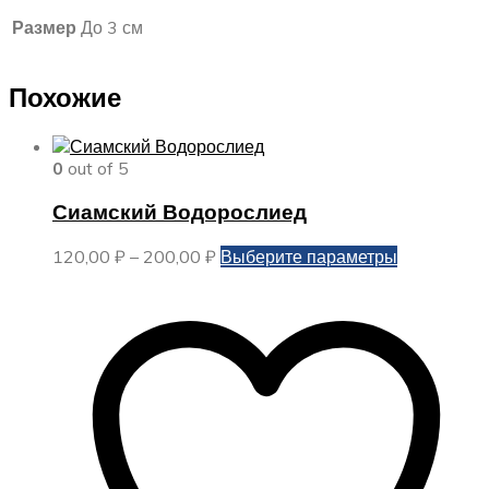
Размер
До 3 см
Похожие
0
out of 5
Сиамский Водорослиед
Диапазон
Этот
120,00
₽
–
200,00
₽
Выберите параметры
цен:
товар
120,00 ₽
имеет
–
несколько
200,00 ₽
вариаций.
Опции
можно
выбрать
на
странице
товара.