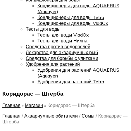
Кондиционеры для воды AQUAERUS
(Aquayer)
Кондиционеры для воды Tetra
Кондиционеры для воды VladOx
Тесты для воды
Тесты для воды VladOx
Тесты для воды Нилпа
Средства против водорослей
Лекарства для аквариумных рыб
Средства для борьбы с улитками
Удобрения для растений
Удобрения для растений AQUAERUS
(Aquayer)
Удобрения для растений Tetra
Коридорас — Штерба
Главная
»
Магазин
»
Коридорас — Штерба
Главная
/
Аквариумные обитатели
/
Сомы
/
Коридорас —
Штерба