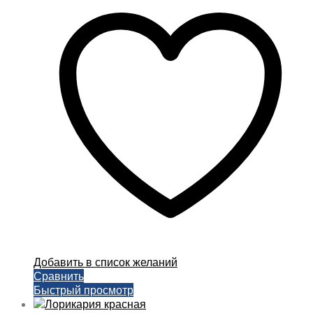
–
несколько
200,00 ₽
вариаций.
Опции
можно
выбрать
на
странице
товара.
Добавить в список желаний
Сравнить
Быстрый просмотр