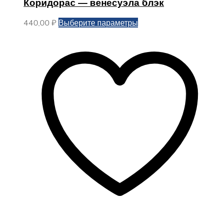
Коридорас — венесуэла блэк
Этот
440,00
₽
Выберите параметры
товар
имеет
несколько
вариаций.
Опции
можно
выбрать
на
странице
товара.