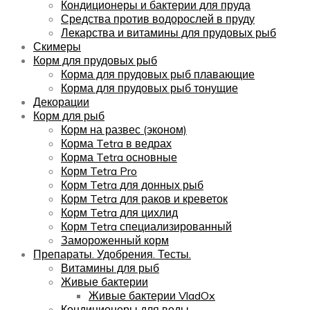
Кондиционеры и бактерии для пруда
Средства против водорослей в пруду
Лекарства и витамины для прудовых рыб
Скимеры
Корм для прудовых рыб
Корма для прудовых рыб плавающие
Корма для прудовых рыб тонущие
Декорации
Корм для рыб
Корм на развес (эконом)
Корма Tetra в ведрах
Корма Tetra основные
Корм Tetra Pro
Корм Tetra для донных рыб
Корм Tetra для раков и креветок
Корм Tetra для цихлид
Корм Tetra специализированный
Замороженный корм
Препараты. Удобрения. Тесты.
Витамины для рыб
Живые бактерии
Живые бактерии VladOx
Кондиционеры для воды