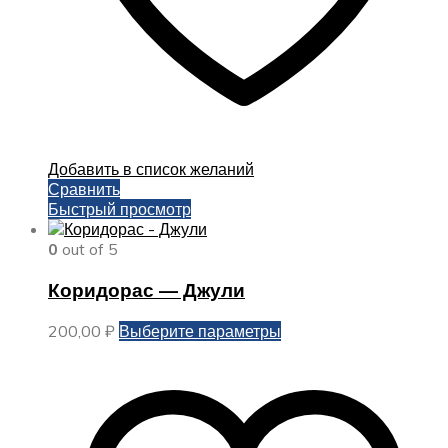
Добавить в список желаний
Сравнить
Быстрый просмотр
0
out of 5
Коридорас — Джули
Этот
200,00
₽
Выберите параметры
товар
имеет
несколько
вариаций.
Опции