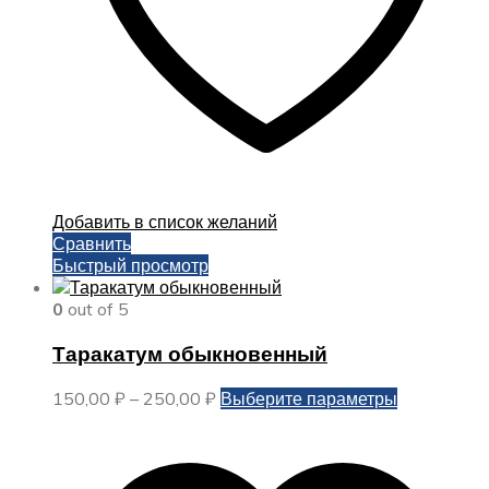
Добавить в список желаний
Сравнить
Быстрый просмотр
0
out of 5
Таракатум обыкновенный
Диапазон
Этот
150,00
₽
–
250,00
₽
Выберите параметры
цен:
товар
150,00 ₽
имеет
–
несколько
250,00 ₽
вариаций.