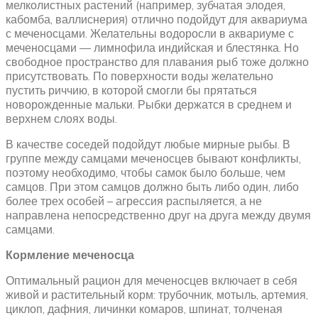
мелколистных растений (например, зубчатая элодея,
кабомба, валлиснерия) отлично подойдут для аквариума
с меченосцами. Желательны водоросли в аквариуме с
меченосцами — лимнофила индийская и блестянка. Но
свободное пространство для плавания рыб тоже должно
присутствовать. По поверхности воды желательно
пустить риччию, в которой смогли бы прятаться
новорожденные мальки. Рыбки держатся в среднем и
верхнем слоях воды.
В качестве соседей подойдут любые мирные рыбы. В
группе между самцами меченосцев бывают конфликты,
поэтому необходимо, чтобы самок было больше, чем
самцов. При этом самцов должно быть либо один, либо
более трех особей – агрессия распыляется, а не
направлена непосредственно друг на друга между двумя
самцами.
Кормление меченосца
Оптимальный рацион для меченосцев включает в себя
живой и растительный корм: трубочник, мотыль, артемия,
циклоп, дафния, личинки комаров, шпинат, толченая