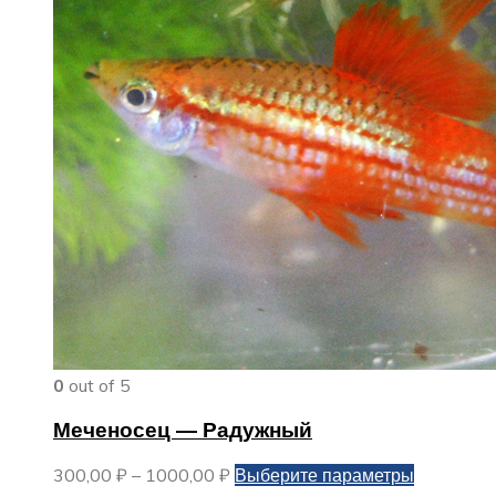
0
out of 5
Меченосец — Радужный
Диапазон
Этот
300,00
₽
–
1000,00
₽
Выберите параметры