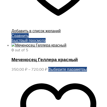
Добавить в список желаний
Сравнить
Быстрый просмотр
0
out of 5
Меченосец Геллера красный
Диапазон
Этот
350,00
₽
–
720,00
₽
Выберите параметры
цен:
товар
350,00 ₽
имеет
–
несколько
720,00 ₽
вариаций.
Опции
можно
выбрать