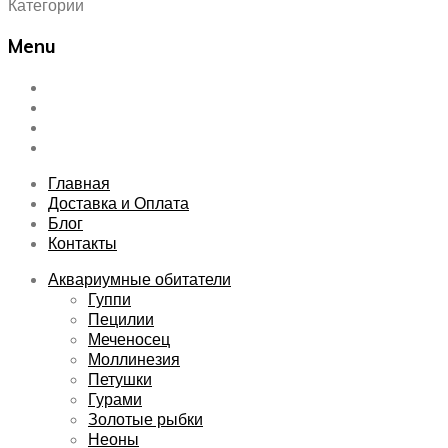
Категории
Menu
Skip
Главная
to
Доставка и Оплата
content
Блог
Контакты
Главная
Доставка и Оплата
Блог
Контакты
Аквариумные обитатели
Гуппи
Пецилии
Меченосец
Моллинезия
Петушки
Гурами
Золотые рыбки
Неоны