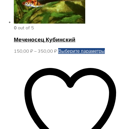
0
out of 5
Меченосец Кубинский
Диапазон
Этот
150,00
₽
–
350,00
₽
Выберите параметры
цен:
товар
150,00 ₽
имеет
–
несколько
350,00 ₽
вариаций.
Опции
можно
выбрать
на
странице
товара.