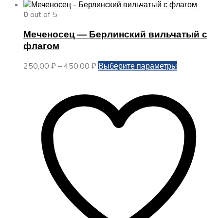
0
out of 5
Меченосец — Берлинский вильчатый с
флагом
Диапазон
Этот
250,00
₽
–
450,00
₽
Выберите параметры
цен:
товар
250,00 ₽
имеет
–
несколько
450,00 ₽
вариаций.
Опции
можно
выбрать
на
странице
товара.