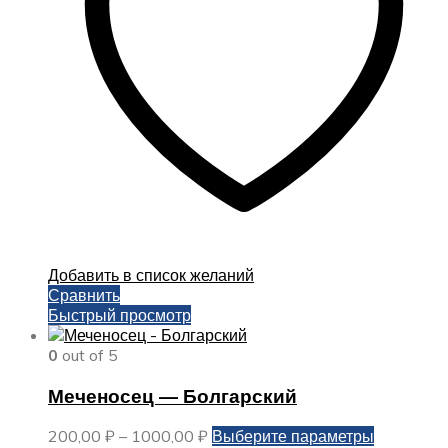
на
странице
товара.
Добавить в список желаний
Сравнить
Быстрый просмотр
0
out of 5
Меченосец — Болгарский
Диапазон
Этот
200,00
₽
–
1000,00
₽
Выберите параметры