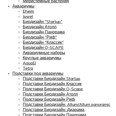
Меристемные растения
Аквариумы
Eheim
Juwel
Биодизайн "Startup"
Биодизайн Атолл
Биодизайн Панорама
Биодизайн "Риф"
Биодизайн "Классик"
Биодизайн Q-SCAPE
Аквариумные наборы
Круглые аквариумы
AquaEl
Tetra
Подставки под аквариумы
Подставки Биодизайн Startup
Подставки Биодизайн Классик
Подставки Биодизайн Q-Scape
Подставки Биодизайн Атолл
Подставки Биодизайн Риф
Подставки Биодизайн: Altum/Altum panoramic
Подставки Биодизайн: Диарама
Подставки Биодизайн Панорама