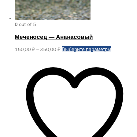
0
out of 5
Меченосец — Ананасовый
Диапазон
Этот
150,00
₽
–
350,00
₽
Выберите параметры
цен:
товар
150,00 ₽
имеет
–
несколько
350,00 ₽
вариаций.
Опции
можно
выбрать
на
странице
товара.