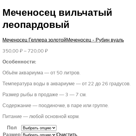
Меченосец вильчатый
леопардовый
Меченосец Геллера золотой
Меченосец - Рубин вуаль
Диапазон
350,00
₽
–
720,00
₽
цен:
Особенности:
350,00 ₽
–
Объём аквариума — от 50 литров.
720,00 ₽
Температура воды в аквариуме — от 22 до 26 градусов.
Размер рыбы в продаже — 3 — 7 см.
Содержание — поодиночке, в паре или группе.
Питание — любой основной корм.
Пол
Размер
Очистить