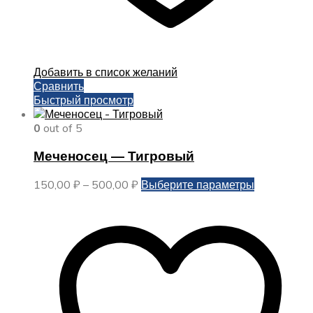
Добавить в список желаний
Сравнить
Быстрый просмотр
0
out of 5
Меченосец — Тигровый
Диапазон
Этот
150,00
₽
–
500,00
₽
Выберите параметры
цен:
товар
150,00 ₽
имеет
–
несколько
500,00 ₽
вариаций.
Опции
можно
выбрать
на
странице