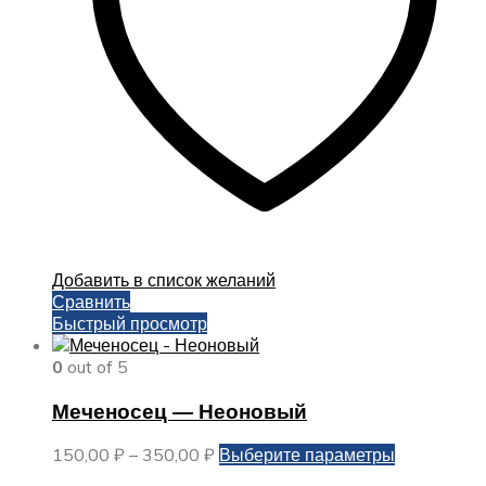
на
странице
товара.
Добавить в список желаний
Сравнить
Быстрый просмотр
0
out of 5
Меченосец — Неоновый
Диапазон
Этот
150,00
₽
–
350,00
₽
Выберите параметры
цен:
товар