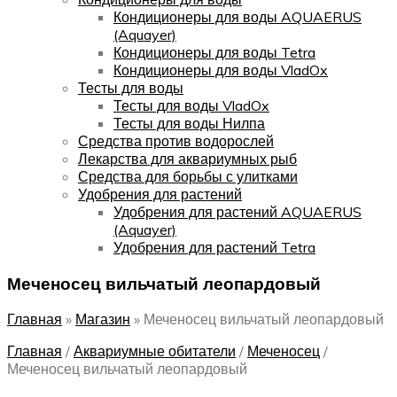
Кондиционеры для воды AQUAERUS
(Aquayer)
Кондиционеры для воды Tetra
Кондиционеры для воды VladOx
Тесты для воды
Тесты для воды VladOx
Тесты для воды Нилпа
Средства против водорослей
Лекарства для аквариумных рыб
Средства для борьбы с улитками
Удобрения для растений
Удобрения для растений AQUAERUS
(Aquayer)
Удобрения для растений Tetra
Меченосец вильчатый леопардовый
Главная
»
Магазин
»
Меченосец вильчатый леопардовый
Главная
/
Аквариумные обитатели
/
Меченосец
/
Меченосец вильчатый леопардовый