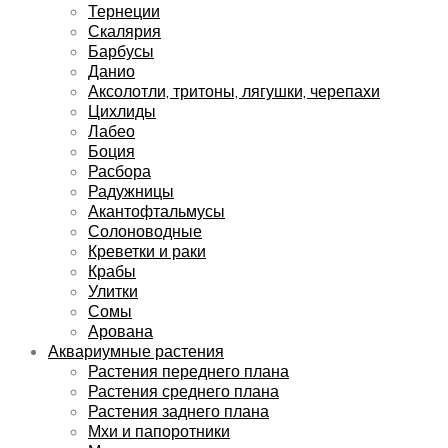
Тернеции
Скалярия
Барбусы
Данио
Аксолотли, тритоны, лягушки, черепахи
Цихлиды
Лабео
Боция
Расбора
Радужницы
Акантофтальмусы
Солоноводные
Креветки и раки
Крабы
Улитки
Сомы
Арована
Аквариумные растения
Растения переднего плана
Растения среднего плана
Растения заднего плана
Мхи и папоротники