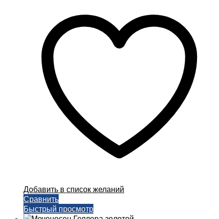
150,00 ₽
имеет
–
несколько
350,00 ₽
вариаций.
Опции
можно
выбрать
на
странице
товара.
Добавить в список желаний
Сравнить
Быстрый просмотр