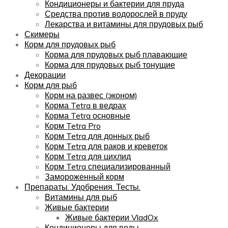
Кондиционеры и бактерии для пруда
Средства против водорослей в пруду
Лекарства и витамины для прудовых рыб
Скимеры
Корм для прудовых рыб
Корма для прудовых рыб плавающие
Корма для прудовых рыб тонущие
Декорации
Корм для рыб
Корм на развес (эконом)
Корма Tetra в ведрах
Корма Tetra основные
Корм Tetra Pro
Корм Tetra для донных рыб
Корм Tetra для раков и креветок
Корм Tetra для цихлид
Корм Tetra специализированный
Замороженный корм
Препараты. Удобрения. Тесты.
Витамины для рыб
Живые бактерии
Живые бактерии VladOx
Кондиционеры для воды