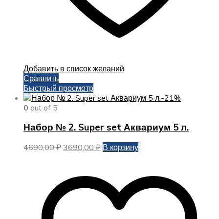
Добавить в список желаний
Сравнить
Быстрый просмотр
-21%
0
out of 5
Набор № 2. Super set Аквариум 5 л.
Первоначальная
Текущая
4690,00
₽
3690,00
₽
В корзину
цена
цена:
составляла
3690,00 ₽.
4690,00 ₽.