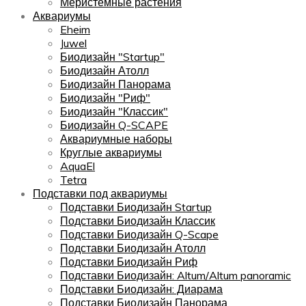
Меристемные растения
Аквариумы
Eheim
Juwel
Биодизайн "Startup"
Биодизайн Атолл
Биодизайн Панорама
Биодизайн "Риф"
Биодизайн "Классик"
Биодизайн Q-SCAPE
Аквариумные наборы
Круглые аквариумы
AquaEl
Tetra
Подставки под аквариумы
Подставки Биодизайн Startup
Подставки Биодизайн Классик
Подставки Биодизайн Q-Scape
Подставки Биодизайн Атолл
Подставки Биодизайн Риф
Подставки Биодизайн: Altum/Altum panoramic
Подставки Биодизайн: Диарама
Подставки Биодизайн Панорама