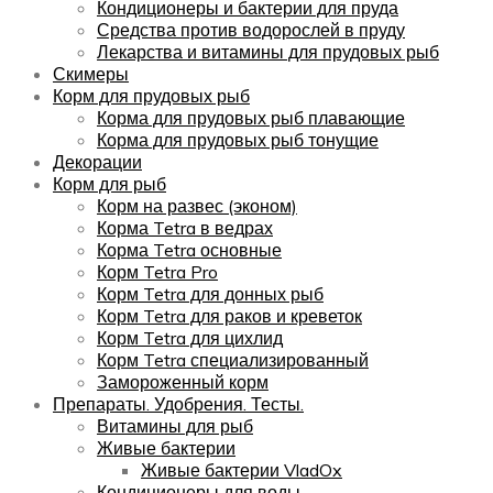
Кондиционеры и бактерии для пруда
Средства против водорослей в пруду
Лекарства и витамины для прудовых рыб
Скимеры
Корм для прудовых рыб
Корма для прудовых рыб плавающие
Корма для прудовых рыб тонущие
Декорации
Корм для рыб
Корм на развес (эконом)
Корма Tetra в ведрах
Корма Tetra основные
Корм Tetra Pro
Корм Tetra для донных рыб
Корм Tetra для раков и креветок
Корм Tetra для цихлид
Корм Tetra специализированный
Замороженный корм
Препараты. Удобрения. Тесты.
Витамины для рыб
Живые бактерии
Живые бактерии VladOx
Кондиционеры для воды