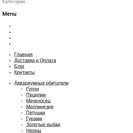
Категории
Menu
Skip
Главная
to
Доставка и Оплата
content
Блог
Контакты
Главная
Доставка и Оплата
Блог
Контакты
Аквариумные обитатели
Гуппи
Пецилии
Меченосец
Моллинезия
Петушки
Гурами
Золотые рыбки
Неоны