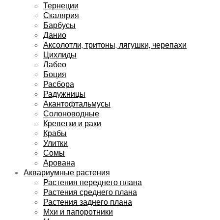
Тернеции
Скалярия
Барбусы
Данио
Аксолотли, тритоны, лягушки, черепахи
Цихлиды
Лабео
Боция
Расбора
Радужницы
Акантофтальмусы
Солоноводные
Креветки и раки
Крабы
Улитки
Сомы
Арована
Аквариумные растения
Растения переднего плана
Растения среднего плана
Растения заднего плана
Мхи и папоротники