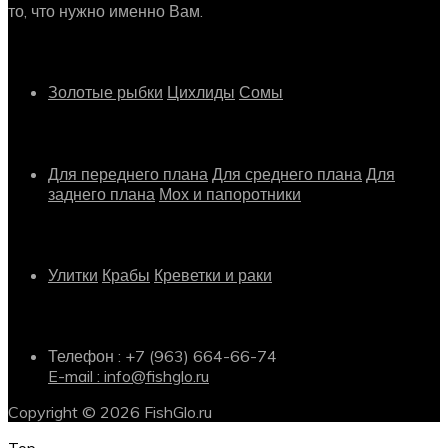
то, что нужно именно Вам.
Рыбки
Золотые рыбки
Цихлиды
Сомы
Растения
Для переднего плана
Для среднего плана
Для
заднего плана
Мох и папоротники
Другое
Улитки
Крабы
Креветки и раки
Информация о магазине
Телефон : +7 (963) 664-66-74
E-mail : info@fishglo.ru
Copyright © 2026 FishGlo.ru