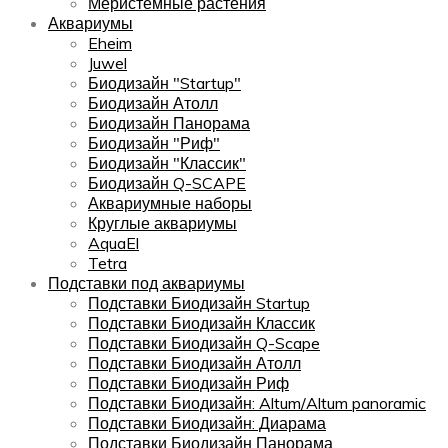
Меристемные растения
Аквариумы
Eheim
Juwel
Биодизайн "Startup"
Биодизайн Атолл
Биодизайн Панорама
Биодизайн "Риф"
Биодизайн "Классик"
Биодизайн Q-SCAPE
Аквариумные наборы
Круглые аквариумы
AquaEl
Tetra
Подставки под аквариумы
Подставки Биодизайн Startup
Подставки Биодизайн Классик
Подставки Биодизайн Q-Scape
Подставки Биодизайн Атолл
Подставки Биодизайн Риф
Подставки Биодизайн: Altum/Altum panoramic
Подставки Биодизайн: Диарама
Подставки Биодизайн Панорама