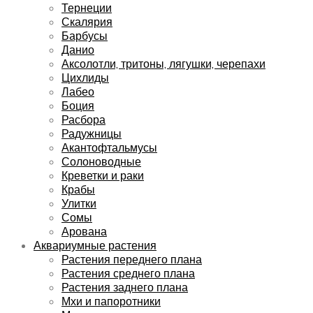
Тернеции
Скалярия
Барбусы
Данио
Аксолотли, тритоны, лягушки, черепахи
Цихлиды
Лабео
Боция
Расбора
Радужницы
Акантофтальмусы
Солоноводные
Креветки и раки
Крабы
Улитки
Сомы
Арована
Аквариумные растения
Растения переднего плана
Растения среднего плана
Растения заднего плана
Мхи и папоротники