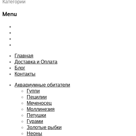
Категории
Menu
Skip
Главная
to
Доставка и Оплата
content
Блог
Контакты
Главная
Доставка и Оплата
Блог
Контакты
Аквариумные обитатели
Гуппи
Пецилии
Меченосец
Моллинезия
Петушки
Гурами
Золотые рыбки
Неоны