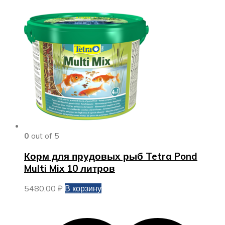
0
out of 5
Корм для прудовых рыб Tetra Pond
Multi Mix 10 литров
5480,00
₽
В корзину