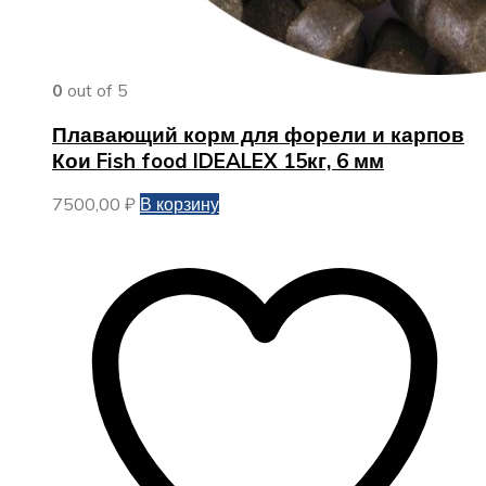
0
out of 5
Плавающий корм для форели и карпов
Кои Fish food IDEALEX 15кг, 6 мм
7500,00
₽
В корзину