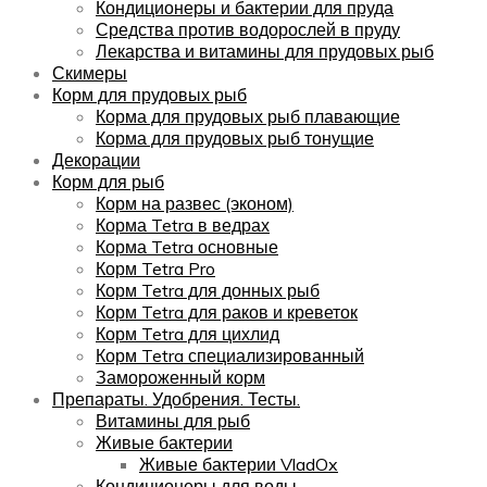
Кондиционеры и бактерии для пруда
Средства против водорослей в пруду
Лекарства и витамины для прудовых рыб
Скимеры
Корм для прудовых рыб
Корма для прудовых рыб плавающие
Корма для прудовых рыб тонущие
Декорации
Корм для рыб
Корм на развес (эконом)
Корма Tetra в ведрах
Корма Tetra основные
Корм Tetra Pro
Корм Tetra для донных рыб
Корм Tetra для раков и креветок
Корм Tetra для цихлид
Корм Tetra специализированный
Замороженный корм
Препараты. Удобрения. Тесты.
Витамины для рыб
Живые бактерии
Живые бактерии VladOx
Кондиционеры для воды