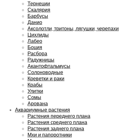
Тернеции
Скалярия
Барбусы
Данио
Аксолотли, тритоны, лягушки, черепахи
Цихлиды
Лабео
Боция
Расбора
Радужницы
Акантофтальмусы
Солоноводные
Креветки и раки
Крабы
Улитки
Сомы
Арована
Аквариумные растения
Растения переднего плана
Растения среднего плана
Растения заднего плана
Мхи и папоротники