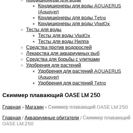
Кондиционеры для воды AQUAERUS
(Aquayer)
Кондиционеры для воды Tetra
Кондиционеры для воды VladOx
Тесты для воды
Тесты для воды VladOx
Тесты для воды Нилпа
Средства против водорослей
Лекарства для аквариумных рыб
Средства для борьбы с улитками
Удобрения для растений
Удобрения для растений AQUAERUS
(Aquayer)
Удобрения для растений Tetra
Скиммер плавающий OASE LM 250
Главная
»
Магазин
»
Скиммер плавающий OASE LM 250
Главная
/
Аквариумные обитатели
/
Скиммер плавающий
OASE LM 250