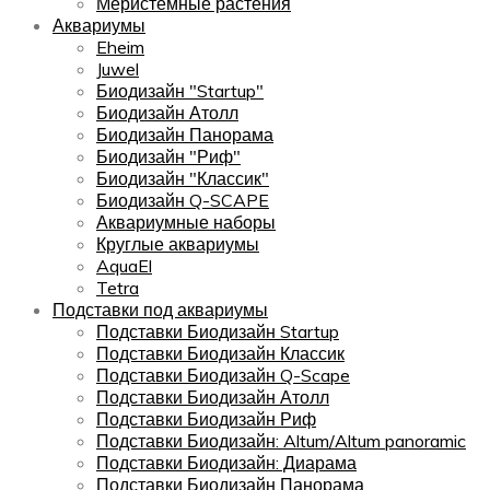
Меристемные растения
Аквариумы
Eheim
Juwel
Биодизайн "Startup"
Биодизайн Атолл
Биодизайн Панорама
Биодизайн "Риф"
Биодизайн "Классик"
Биодизайн Q-SCAPE
Аквариумные наборы
Круглые аквариумы
AquaEl
Tetra
Подставки под аквариумы
Подставки Биодизайн Startup
Подставки Биодизайн Классик
Подставки Биодизайн Q-Scape
Подставки Биодизайн Атолл
Подставки Биодизайн Риф
Подставки Биодизайн: Altum/Altum panoramic
Подставки Биодизайн: Диарама
Подставки Биодизайн Панорама