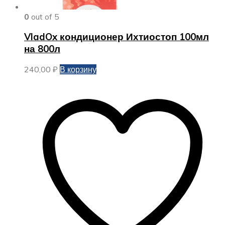
0
out of 5
VladOx кондиционер Ихтиостоп 100мл
на 800л
240,00
₽
В корзину