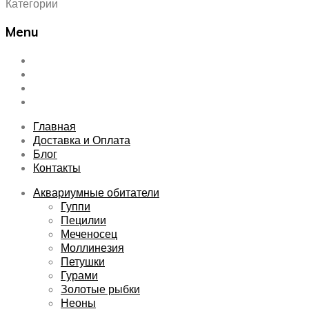
Категории
Menu
Skip
Главная
to
Доставка и Оплата
content
Блог
Контакты
Главная
Доставка и Оплата
Блог
Контакты
Аквариумные обитатели
Гуппи
Пецилии
Меченосец
Моллинезия
Петушки
Гурами
Золотые рыбки
Неоны