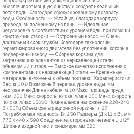
энергоэффективный циркуляционный насос
обеспечивает мощную очистку и создает идеальный
поток воды, благодаря сфокусированному возврату
воды. Особенности: — Устойчив, благодаря корпусу
привода, выполненному из пены. — Идеальная
регулировка в соответствии с уровнем воды при помощи
конструкции створки. — Встроенный насос. — Очень
длительный срок службы, благодаря технологии
герметизированного двигателя без уплотнений, которые
подвержены износу. — Сборная корзина для
загрязняющих элементов из нержавеющей стали
объемом 27 литров. — Высокое качество исполнения с
компонентами из нержавеющей стали. — Крепежные
материалы включены в объем поставки. Характеристики:
Вес, кг 30,8 Возможный перепад уровня воды, мм
неограничен Длина кабеля, м 10 Макс. площадь пруда,
кв.м. 250 Макс. скорость потока, л/мин 250 Макс. скорость
потока, л/час 15000 Номинальное напряжение 220-240
В / 50Гц Объем фильтрационной корзины, л 27
Потребляемая мощность, Вт 250 Размеры (Д х Ш х В), мм
775 х 440 х 590 Соединение, сторона нагнетания 1 1/2"
Ширина входной части скиммера, мм 520