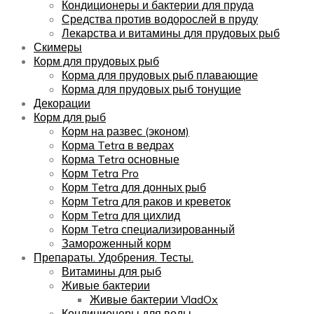
Кондиционеры и бактерии для пруда
Средства против водорослей в пруду
Лекарства и витамины для прудовых рыб
Скимеры
Корм для прудовых рыб
Корма для прудовых рыб плавающие
Корма для прудовых рыб тонущие
Декорации
Корм для рыб
Корм на развес (эконом)
Корма Tetra в ведрах
Корма Tetra основные
Корм Tetra Pro
Корм Tetra для донных рыб
Корм Tetra для раков и креветок
Корм Tetra для цихлид
Корм Tetra специализированный
Замороженный корм
Препараты. Удобрения. Тесты.
Витамины для рыб
Живые бактерии
Живые бактерии VladOx
Кондиционеры для воды