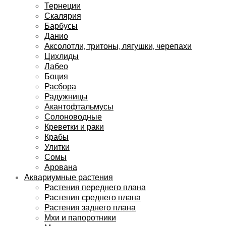
Тернеции
Скалярия
Барбусы
Данио
Аксолотли, тритоны, лягушки, черепахи
Цихлиды
Лабео
Боция
Расбора
Радужницы
Акантофтальмусы
Солоноводные
Креветки и раки
Крабы
Улитки
Сомы
Арована
Аквариумные растения
Растения переднего плана
Растения среднего плана
Растения заднего плана
Мхи и папоротники