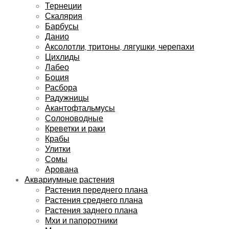
Тернеции
Скалярия
Барбусы
Данио
Аксолотли, тритоны, лягушки, черепахи
Цихлиды
Лабео
Боция
Расбора
Радужницы
Акантофтальмусы
Солоноводные
Креветки и раки
Крабы
Улитки
Сомы
Арована
Аквариумные растения
Растения переднего плана
Растения среднего плана
Растения заднего плана
Мхи и папоротники