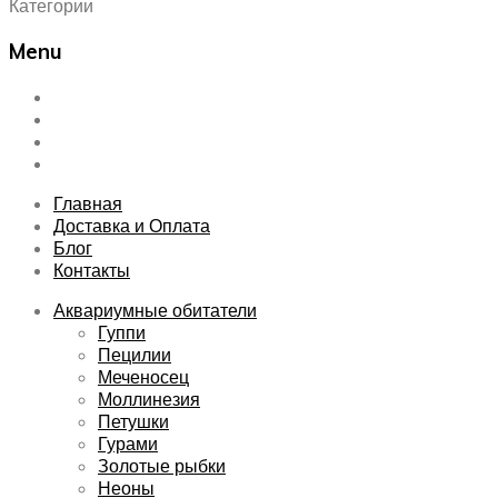
Категории
Menu
Skip
Главная
to
Доставка и Оплата
content
Блог
Контакты
Главная
Доставка и Оплата
Блог
Контакты
Аквариумные обитатели
Гуппи
Пецилии
Меченосец
Моллинезия
Петушки
Гурами
Золотые рыбки
Неоны