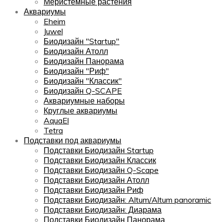
Меристемные растения
Аквариумы
Eheim
Juwel
Биодизайн "Startup"
Биодизайн Атолл
Биодизайн Панорама
Биодизайн "Риф"
Биодизайн "Классик"
Биодизайн Q-SCAPE
Аквариумные наборы
Круглые аквариумы
AquaEl
Tetra
Подставки под аквариумы
Подставки Биодизайн Startup
Подставки Биодизайн Классик
Подставки Биодизайн Q-Scape
Подставки Биодизайн Атолл
Подставки Биодизайн Риф
Подставки Биодизайн: Altum/Altum panoramic
Подставки Биодизайн: Диарама
Подставки Биодизайн Панорама