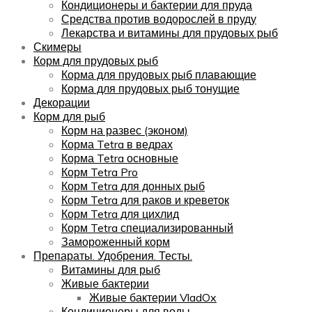
Кондиционеры и бактерии для пруда
Средства против водорослей в пруду
Лекарства и витамины для прудовых рыб
Скимеры
Корм для прудовых рыб
Корма для прудовых рыб плавающие
Корма для прудовых рыб тонущие
Декорации
Корм для рыб
Корм на развес (эконом)
Корма Tetra в ведрах
Корма Tetra основные
Корм Tetra Pro
Корм Tetra для донных рыб
Корм Tetra для раков и креветок
Корм Tetra для цихлид
Корм Tetra специализированный
Замороженный корм
Препараты. Удобрения. Тесты.
Витамины для рыб
Живые бактерии
Живые бактерии VladOx
Кондиционеры для воды