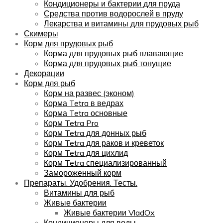
Кондиционеры и бактерии для пруда
Средства против водорослей в пруду
Лекарства и витамины для прудовых рыб
Скимеры
Корм для прудовых рыб
Корма для прудовых рыб плавающие
Корма для прудовых рыб тонущие
Декорации
Корм для рыб
Корм на развес (эконом)
Корма Tetra в ведрах
Корма Tetra основные
Корм Tetra Pro
Корм Tetra для донных рыб
Корм Tetra для раков и креветок
Корм Tetra для цихлид
Корм Tetra специализированный
Замороженный корм
Препараты. Удобрения. Тесты.
Витамины для рыб
Живые бактерии
Живые бактерии VladOx
Кондиционеры для воды