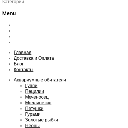
Категории
Menu
Skip
Главная
to
Доставка и Оплата
content
Блог
Контакты
Главная
Доставка и Оплата
Блог
Контакты
Аквариумные обитатели
Гуппи
Пецилии
Меченосец
Моллинезия
Петушки
Гурами
Золотые рыбки
Неоны