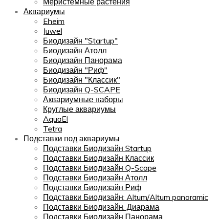
Меристемные растения
Аквариумы
Eheim
Juwel
Биодизайн "Startup"
Биодизайн Атолл
Биодизайн Панорама
Биодизайн "Риф"
Биодизайн "Классик"
Биодизайн Q-SCAPE
Аквариумные наборы
Круглые аквариумы
AquaEl
Tetra
Подставки под аквариумы
Подставки Биодизайн Startup
Подставки Биодизайн Классик
Подставки Биодизайн Q-Scape
Подставки Биодизайн Атолл
Подставки Биодизайн Риф
Подставки Биодизайн: Altum/Altum panoramic
Подставки Биодизайн: Диарама
Подставки Биодизайн Панорама