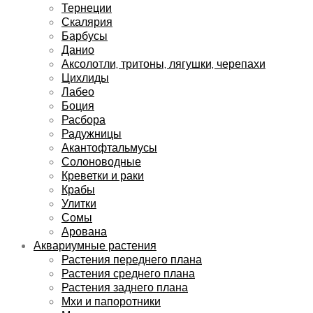
Тернеции
Скалярия
Барбусы
Данио
Аксолотли, тритоны, лягушки, черепахи
Цихлиды
Лабео
Боция
Расбора
Радужницы
Акантофтальмусы
Солоноводные
Креветки и раки
Крабы
Улитки
Сомы
Арована
Аквариумные растения
Растения переднего плана
Растения среднего плана
Растения заднего плана
Мхи и папоротники