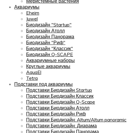
Меристемные растения
Аквариумы
Eheim
Juwel
Биодизайн "Startup"
Биодизайн Атолл
Биодизайн Панорама
Биодизайн "Риф"
Биодизайн "Классик"
Биодизайн Q-SCAPE
Аквариумные наборы
Круглые аквариумы
AquaEl
Tetra
Подставки под аквариумы
Подставки Биодизайн Startup
Подставки Биодизайн Классик
Подставки Биодизайн Q-Scape
Подставки Биодизайн Атолл
Подставки Биодизайн Риф
Подставки Биодизайн: Altum/Altum panoramic
Подставки Биодизайн: Диарама
Подставки Биодизайн Панорама