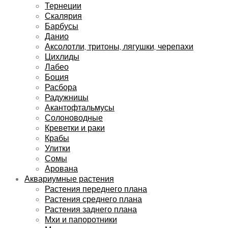
Тернеции
Скалярия
Барбусы
Данио
Аксолотли, тритоны, лягушки, черепахи
Цихлиды
Лабео
Боция
Расбора
Радужницы
Акантофтальмусы
Солоноводные
Креветки и раки
Крабы
Улитки
Сомы
Арована
Аквариумные растения
Растения переднего плана
Растения среднего плана
Растения заднего плана
Мхи и папоротники