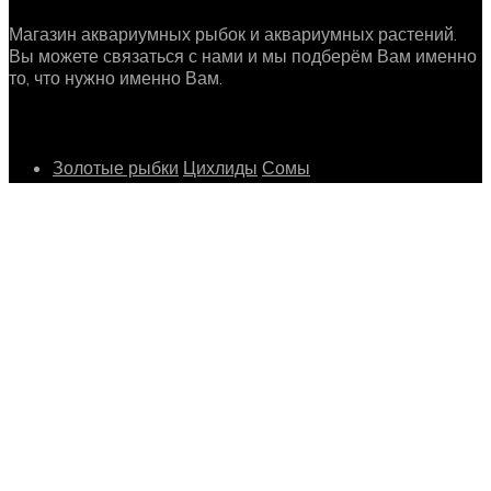
Магазин аквариумных рыбок и аквариумных растений.
Вы можете связаться с нами и мы подберём Вам именно
то, что нужно именно Вам.
Рыбки
Золотые рыбки
Цихлиды
Сомы
Растения
Для переднего плана
Для среднего плана
Для
заднего плана
Мох и папоротники
Другое
Улитки
Крабы
Креветки и раки
Информация о магазине
Телефон : +7 (963) 664-66-74
E-mail : info@fishglo.ru