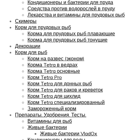
Кондиционеры и бактерии для пруда
Средства против водорослей в пруду
Лекарства и витамины для прудовых рыб
Скимеры
Корм для прудовых рыб
Корма для прудовых рыб плавающие
Корма для прудовых рыб тонущие
Декорации
Корм для рыб
Корм на развес (эконом)
Корма Tetra в ведрах
Корма Tetra основные
Корм Tetra Pro
Корм Tetra для донных рыб
Корм Tetra для раков и креветок
Корм Tetra для цихлид
Корм Tetra специализированный
Замороженный корм
Препараты. Удобрения. Тесты.
Витамины для рыб
Живые бактерии
Живые бактерии VladOx
Кондиционеры для воды