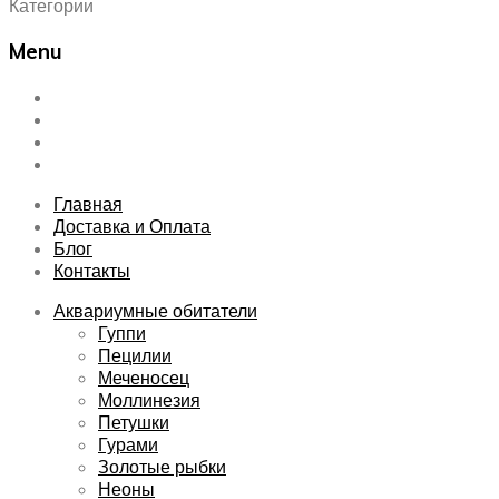
Категории
Menu
Skip
Главная
to
Доставка и Оплата
content
Блог
Контакты
Главная
Доставка и Оплата
Блог
Контакты
Аквариумные обитатели
Гуппи
Пецилии
Меченосец
Моллинезия
Петушки
Гурами
Золотые рыбки
Неоны