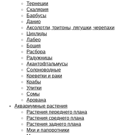
Тернеции
Скалярия
Барбусы
Данио
Аксолотли, тритоны, лягушки, черепахи
Цихлиды
Лабео
Боция
Расбора
Радужницы
Акантофтальмусы
Солоноводные
Креветки и раки
Крабы
Улитки
Сомы
Арована
Аквариумные растения
Растения переднего плана
Растения среднего плана
Растения заднего плана
Мхи и папоротники