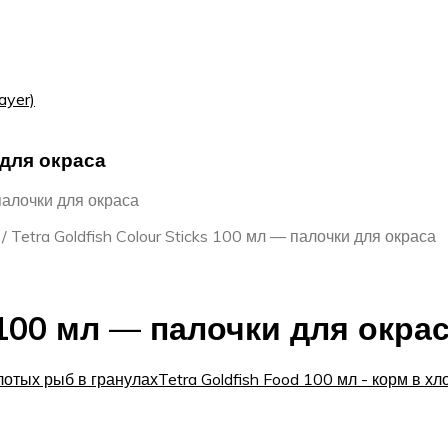
ayer)
 для окраса
 палочки для окраса
/
Tetra Goldfish Colour Sticks 100 мл — палочки для окраса
s 100 мл — палочки для окра
олотых рыб в гранулах
Tetra Goldfish Food 100 мл - корм в х