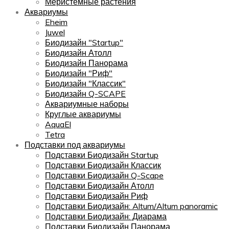
Меристемные растения
Аквариумы
Eheim
Juwel
Биодизайн "Startup"
Биодизайн Атолл
Биодизайн Панорама
Биодизайн "Риф"
Биодизайн "Классик"
Биодизайн Q-SCAPE
Аквариумные наборы
Круглые аквариумы
AquaEl
Tetra
Подставки под аквариумы
Подставки Биодизайн Startup
Подставки Биодизайн Классик
Подставки Биодизайн Q-Scape
Подставки Биодизайн Атолл
Подставки Биодизайн Риф
Подставки Биодизайн: Altum/Altum panoramic
Подставки Биодизайн: Диарама
Подставки Биодизайн Панорама