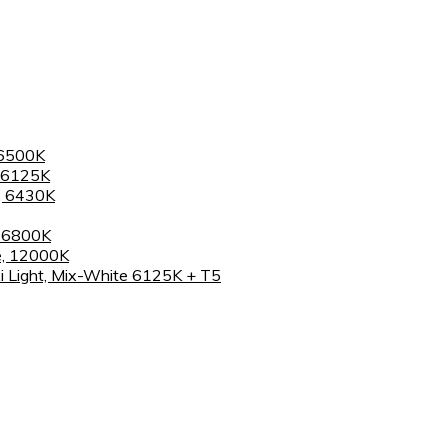
 6500K
 6125K
, 6430K
, 6800K
e, 12000K
 Light, Mix-White 6125K + T5