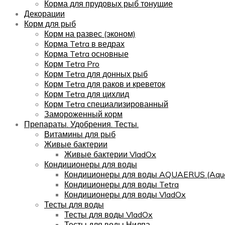
Корма для прудовых рыб тонущие
Декорации
Корм для рыб
Корм на развес (эконом)
Корма Tetra в ведрах
Корма Tetra основные
Корм Tetra Pro
Корм Tetra для донных рыб
Корм Tetra для раков и креветок
Корм Tetra для цихлид
Корм Tetra специализированный
Замороженный корм
Препараты. Удобрения. Тесты.
Витамины для рыб
Живые бактерии
Живые бактерии VladOx
Кондиционеры для воды
Кондиционеры для воды AQUAERUS (Aqua
Кондиционеры для воды Tetra
Кондиционеры для воды VladOx
Тесты для воды
Тесты для воды VladOx
Тесты для воды Нилпа