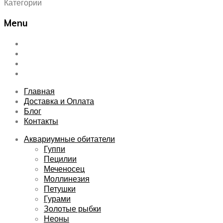
Категории
Menu
Skip
Главная
to
Доставка и Оплата
content
Блог
Контакты
Главная
Доставка и Оплата
Блог
Контакты
Аквариумные обитатели
Гуппи
Пецилии
Меченосец
Моллинезия
Петушки
Гурами
Золотые рыбки
Неоны