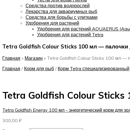
Средства против водорослей
Лекарства для аквариумных рыб
Средства для борьбы с улитками
Удобрения для растений
Удобрения для растений AQUAERUS (Aqu
Удобрения для растений Tetra
Tetra Goldfish Colour Sticks 100 мл — палочки
Главная
»
Магазин
»
Tetra Goldfish Colour Sticks 100 мл —
Главная
/
Корм для рыб
/
Корм Tetra специализированный
Tetra Goldfish Colour Stick
Tetra Goldfish Energy 100 мл - энергетический корм для з
300,00
₽