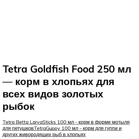
Tetra Goldfish Food 250 мл
— корм в хлопьях для
всех видов золотых
рыбок
Tetra Betta LarvaSticks 100 мл - корм в форме мотыля
для петушков
TetraGuppy 100 мл - корм для гуппи и
других живородящих рыб в хлопьях