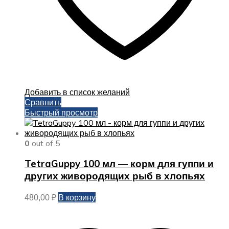
Добавить в список желаний
Сравнить
Быстрый просмотр
0
out of 5
TetraGuppy 100 мл — корм для гуппи и
других живородящих рыб в хлопьях
В корзину
480,00
₽