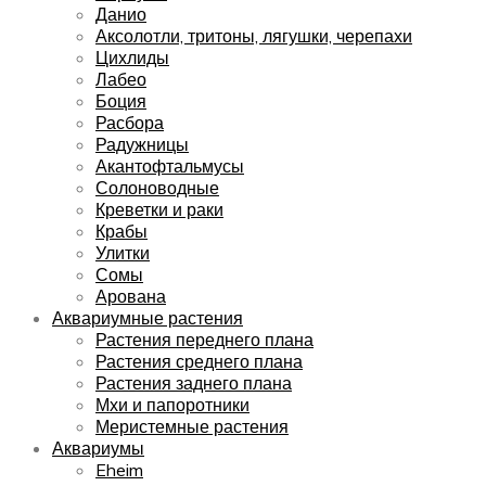
Данио
Аксолотли, тритоны, лягушки, черепахи
Цихлиды
Лабео
Боция
Расбора
Радужницы
Акантофтальмусы
Солоноводные
Креветки и раки
Крабы
Улитки
Сомы
Арована
Аквариумные растения
Растения переднего плана
Растения среднего плана
Растения заднего плана
Мхи и папоротники
Меристемные растения
Аквариумы
Eheim