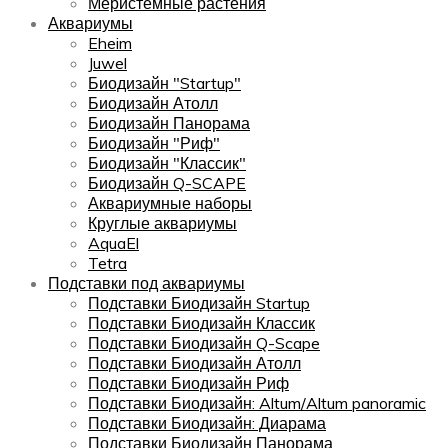
Меристемные растения
Аквариумы
Eheim
Juwel
Биодизайн "Startup"
Биодизайн Атолл
Биодизайн Панорама
Биодизайн "Риф"
Биодизайн "Классик"
Биодизайн Q-SCAPE
Аквариумные наборы
Круглые аквариумы
AquaEl
Tetra
Подставки под аквариумы
Подставки Биодизайн Startup
Подставки Биодизайн Классик
Подставки Биодизайн Q-Scape
Подставки Биодизайн Атолл
Подставки Биодизайн Риф
Подставки Биодизайн: Altum/Altum panoramic
Подставки Биодизайн: Диарама
Подставки Биодизайн Панорама