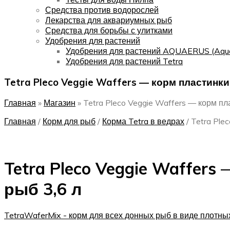
Средства против водорослей
Лекарства для аквариумных рыб
Средства для борьбы с улитками
Удобрения для растений
Удобрения для растений AQUAERUS (Aqu
Удобрения для растений Tetra
Tetra Pleco Veggie Waffers — корм пластинк
Главная
»
Магазин
»
Tetra Pleco Veggie Waffers — корм п
Главная
/
Корм для рыб
/
Корма Tetra в ведрах
/
Tetra Ple
Tetra Pleco Veggie Waffer
рыб 3,6 л
TetraWaferMix - корм для всех донных рыб в виде плотных