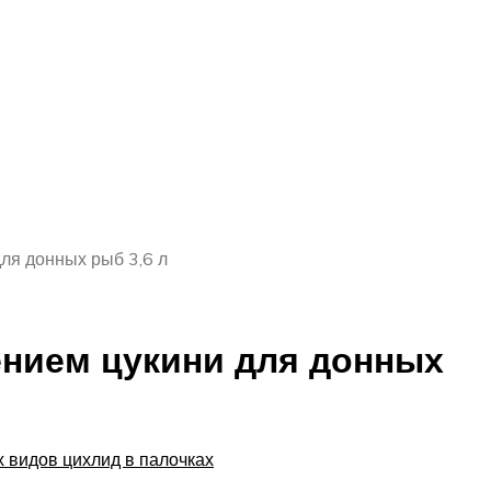
для донных рыб 3,6 л
лением цукини для донных
сех видов цихлид в палочках