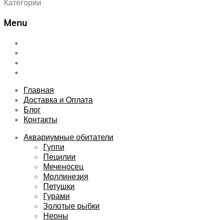
Категории
Menu
Skip
Главная
to
Доставка и Оплата
content
Блог
Контакты
Главная
Доставка и Оплата
Блог
Контакты
Аквариумные обитатели
Гуппи
Пецилии
Меченосец
Моллинезия
Петушки
Гурами
Золотые рыбки
Неоны