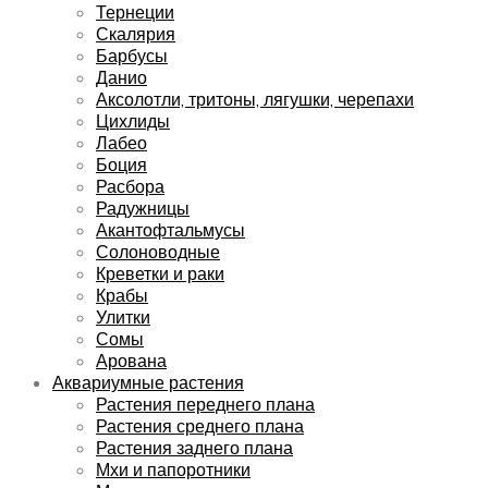
Тернеции
Скалярия
Барбусы
Данио
Аксолотли, тритоны, лягушки, черепахи
Цихлиды
Лабео
Боция
Расбора
Радужницы
Акантофтальмусы
Солоноводные
Креветки и раки
Крабы
Улитки
Сомы
Арована
Аквариумные растения
Растения переднего плана
Растения среднего плана
Растения заднего плана
Мхи и папоротники