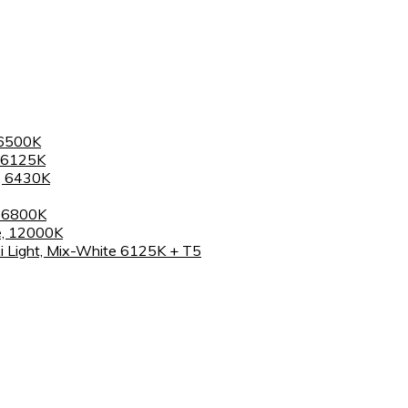
 6500K
 6125K
, 6430K
, 6800K
e, 12000K
 Light, Mix-White 6125K + T5