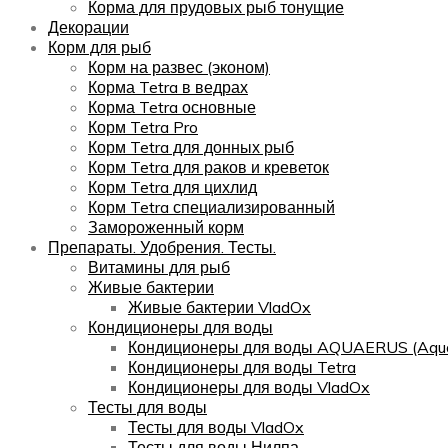
Корма для прудовых рыб тонущие
Декорации
Корм для рыб
Корм на развес (эконом)
Корма Tetra в ведрах
Корма Tetra основные
Корм Tetra Pro
Корм Tetra для донных рыб
Корм Tetra для раков и креветок
Корм Tetra для цихлид
Корм Tetra специализированный
Замороженный корм
Препараты. Удобрения. Тесты.
Витамины для рыб
Живые бактерии
Живые бактерии VladOx
Кондиционеры для воды
Кондиционеры для воды AQUAERUS (Aqua
Кондиционеры для воды Tetra
Кондиционеры для воды VladOx
Тесты для воды
Тесты для воды VladOx
Тесты для воды Нилпа