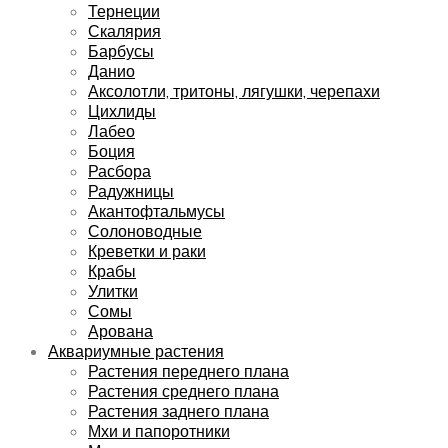
Тернеции
Скалярия
Барбусы
Данио
Аксолотли, тритоны, лягушки, черепахи
Цихлиды
Лабео
Боция
Расбора
Радужницы
Акантофтальмусы
Солоноводные
Креветки и раки
Крабы
Улитки
Сомы
Арована
Аквариумные растения
Растения переднего плана
Растения среднего плана
Растения заднего плана
Мхи и папоротники