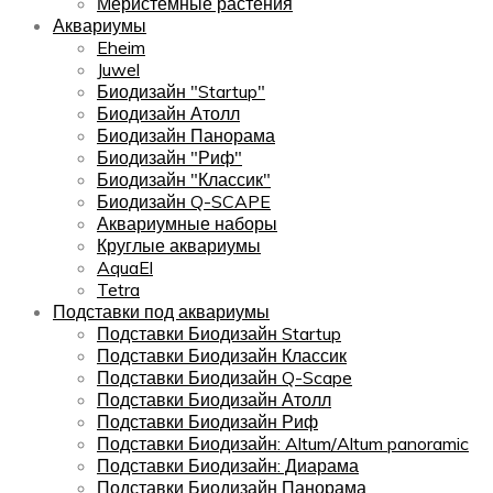
Меристемные растения
Аквариумы
Eheim
Juwel
Биодизайн "Startup"
Биодизайн Атолл
Биодизайн Панорама
Биодизайн "Риф"
Биодизайн "Классик"
Биодизайн Q-SCAPE
Аквариумные наборы
Круглые аквариумы
AquaEl
Tetra
Подставки под аквариумы
Подставки Биодизайн Startup
Подставки Биодизайн Классик
Подставки Биодизайн Q-Scape
Подставки Биодизайн Атолл
Подставки Биодизайн Риф
Подставки Биодизайн: Altum/Altum panoramic
Подставки Биодизайн: Диарама
Подставки Биодизайн Панорама