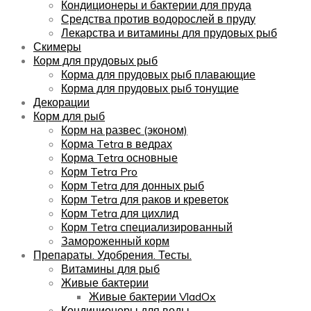
Кондиционеры и бактерии для пруда
Средства против водорослей в пруду
Лекарства и витамины для прудовых рыб
Скимеры
Корм для прудовых рыб
Корма для прудовых рыб плавающие
Корма для прудовых рыб тонущие
Декорации
Корм для рыб
Корм на развес (эконом)
Корма Tetra в ведрах
Корма Tetra основные
Корм Tetra Pro
Корм Tetra для донных рыб
Корм Tetra для раков и креветок
Корм Tetra для цихлид
Корм Tetra специализированный
Замороженный корм
Препараты. Удобрения. Тесты.
Витамины для рыб
Живые бактерии
Живые бактерии VladOx
Кондиционеры для воды