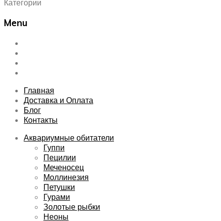
Категории
Menu
Skip
Главная
to
Доставка и Оплата
content
Блог
Контакты
Главная
Доставка и Оплата
Блог
Контакты
Аквариумные обитатели
Гуппи
Пецилии
Меченосец
Моллинезия
Петушки
Гурами
Золотые рыбки
Неоны