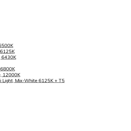
 6500K
 6125K
, 6430K
, 6800K
e, 12000K
 Light, Mix-White 6125K + T5