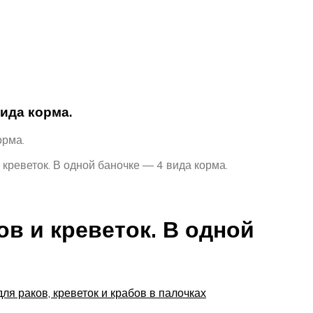
ида корма.
орма.
креветок. В одной баночке — 4 вида корма.
в и креветок. В одной
 для раков, креветок и крабов в палочках