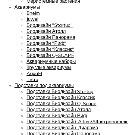
Меристемные растения
Аквариумы
Eheim
Juwel
Биодизайн "Startup"
Биодизайн Атолл
Биодизайн Панорама
Биодизайн "Риф"
Биодизайн "Классик"
Биодизайн Q-SCAPE
Аквариумные наборы
Круглые аквариумы
AquaEl
Tetra
Подставки под аквариумы
Подставки Биодизайн Startup
Подставки Биодизайн Классик
Подставки Биодизайн Q-Scape
Подставки Биодизайн Атолл
Подставки Биодизайн Риф
Подставки Биодизайн: Altum/Altum panoramic
Подставки Биодизайн: Диарама
Подставки Биодизайн Панорама