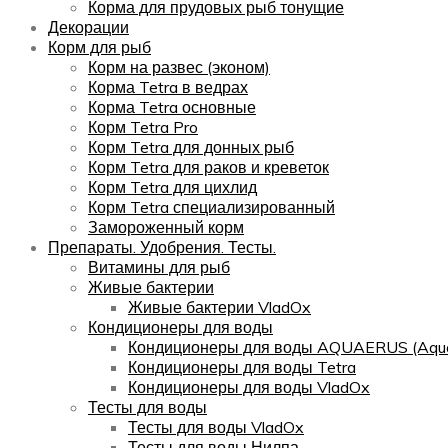
Корма для прудовых рыб тонущие
Декорации
Корм для рыб
Корм на развес (эконом)
Корма Tetra в ведрах
Корма Tetra основные
Корм Tetra Pro
Корм Tetra для донных рыб
Корм Tetra для раков и креветок
Корм Tetra для цихлид
Корм Tetra специализированный
Замороженный корм
Препараты. Удобрения. Тесты.
Витамины для рыб
Живые бактерии
Живые бактерии VladOx
Кондиционеры для воды
Кондиционеры для воды AQUAERUS (Aqua
Кондиционеры для воды Tetra
Кондиционеры для воды VladOx
Тесты для воды
Тесты для воды VladOx
Тесты для воды Нилпа