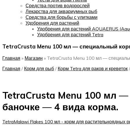
Средства против водорослей
Лекарства для аквариумных рыб
Средства для борьбы с улитками
Удобрения для растений
Удобрения для растений AQUAERUS (Aqu
Удобрения для растений Tetra
TetraCrusta Menu 100 мл — специальный корм
Главная
»
Магазин
»
TetraCrusta Menu 100 мл — специальн
Главная
/
Корм для рыб
/
Корм Tetra для раков и креветок
TetraCrusta Menu 100 мл —
баночке — 4 вида корма.
TetraMalawi Flakes 100 мл - корм для растительноядных 