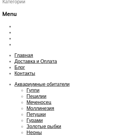
Категории
Menu
Skip
Главная
to
Доставка и Оплата
content
Блог
Контакты
Главная
Доставка и Оплата
Блог
Контакты
Аквариумные обитатели
Гуппи
Пецилии
Меченосец
Моллинезия
Петушки
Гурами
Золотые рыбки
Неоны