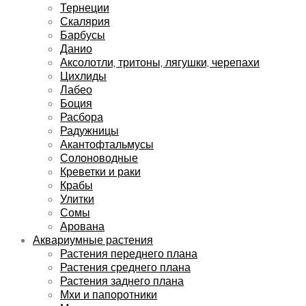
Тернеции
Скалярия
Барбусы
Данио
Аксолотли, тритоны, лягушки, черепахи
Цихлиды
Лабео
Боция
Расбора
Радужницы
Акантофтальмусы
Солоноводные
Креветки и раки
Крабы
Улитки
Сомы
Арована
Аквариумные растения
Растения переднего плана
Растения среднего плана
Растения заднего плана
Мхи и папоротники