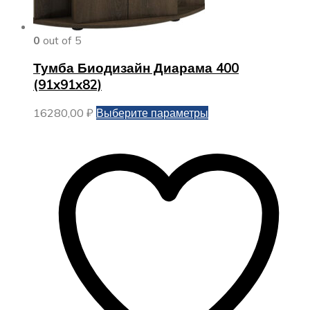
0
out of 5
Тумба Биодизайн Диарама 400
(91x91x82)
Этот
16280,00
₽
Выберите параметры
товар
имеет
несколько
вариаций.
Опции
можно
выбрать
на
странице
товара.