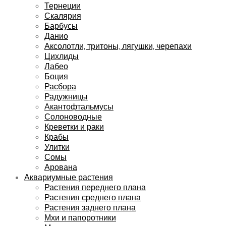
Тернеции
Скалярия
Барбусы
Данио
Аксолотли, тритоны, лягушки, черепахи
Цихлиды
Лабео
Боция
Расбора
Радужницы
Акантофтальмусы
Солоноводные
Креветки и раки
Крабы
Улитки
Сомы
Арована
Аквариумные растения
Растения переднего плана
Растения среднего плана
Растения заднего плана
Мхи и папоротники