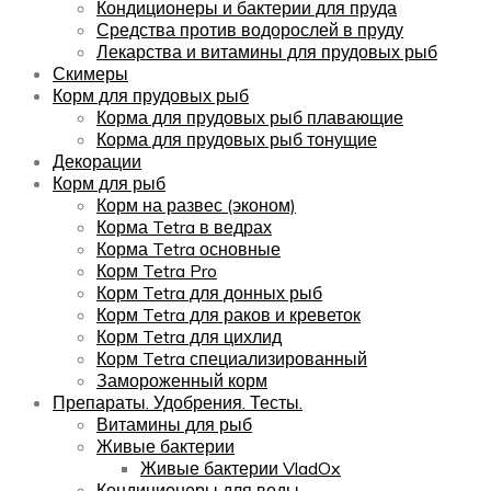
Кондиционеры и бактерии для пруда
Средства против водорослей в пруду
Лекарства и витамины для прудовых рыб
Скимеры
Корм для прудовых рыб
Корма для прудовых рыб плавающие
Корма для прудовых рыб тонущие
Декорации
Корм для рыб
Корм на развес (эконом)
Корма Tetra в ведрах
Корма Tetra основные
Корм Tetra Pro
Корм Tetra для донных рыб
Корм Tetra для раков и креветок
Корм Tetra для цихлид
Корм Tetra специализированный
Замороженный корм
Препараты. Удобрения. Тесты.
Витамины для рыб
Живые бактерии
Живые бактерии VladOx
Кондиционеры для воды