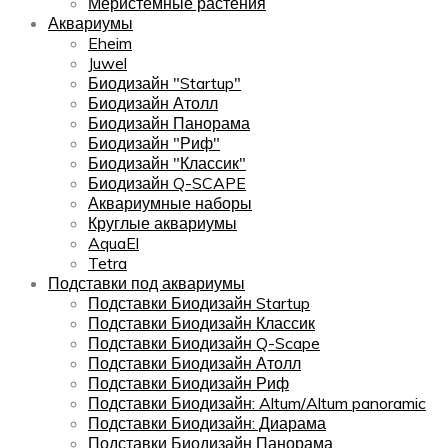
Меристемные растения
Аквариумы
Eheim
Juwel
Биодизайн "Startup"
Биодизайн Атолл
Биодизайн Панорама
Биодизайн "Риф"
Биодизайн "Классик"
Биодизайн Q-SCAPE
Аквариумные наборы
Круглые аквариумы
AquaEl
Tetra
Подставки под аквариумы
Подставки Биодизайн Startup
Подставки Биодизайн Классик
Подставки Биодизайн Q-Scape
Подставки Биодизайн Атолл
Подставки Биодизайн Риф
Подставки Биодизайн: Altum/Altum panoramic
Подставки Биодизайн: Диарама
Подставки Биодизайн Панорама