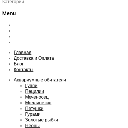
Категории
Menu
Skip
Главная
to
Доставка и Оплата
content
Блог
Контакты
Главная
Доставка и Оплата
Блог
Контакты
Аквариумные обитатели
Гуппи
Пецилии
Меченосец
Моллинезия
Петушки
Гурами
Золотые рыбки
Неоны