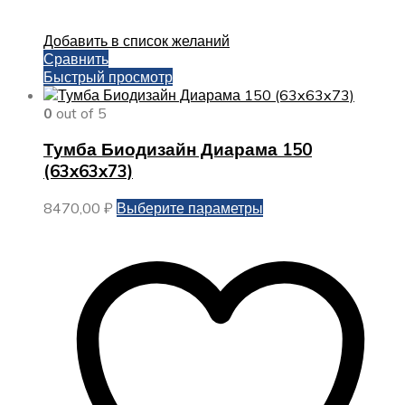
Добавить в список желаний
Сравнить
Быстрый просмотр
0
out of 5
Тумба Биодизайн Диарама 150
(63x63x73)
Этот
8470,00
₽
Выберите параметры
товар
имеет
несколько
вариаций.
Опции
можно
выбрать
на
странице
товара.