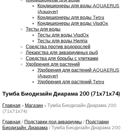
Кондиционеры для воды AQUAERUS
(Aquayer)
Кондиционеры для воды Tetra
Кондиционеры для воды VladOx
Тесты для воды
Тесты для воды VladOx
Тесты для воды Нилпа
Средства против водорослей
Лекарства для аквариумных рыб
Средства для борьбы с улитками
Удобрения для растений
Удобрения для растений AQUAERUS
(Aquayer)
Удобрения для растений Tetra
Тумба Биодизайн Диарама 200 (71х71х74)
Главная
»
Магазин
»
Тумба Биодизайн Диарама 200
(71х71х74)
Главная
/
Подставки под аквариумы
/
Подставки
Биодизайн: Диарама
/
Тумба Биодизайн Диарама 200