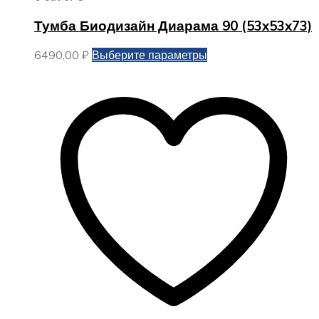
Тумба Биодизайн Диарама 90 (53x53x73)
Этот
6490,00
₽
Выберите параметры
товар
имеет
несколько
вариаций.
Опции
можно
выбрать
на
странице
товара.