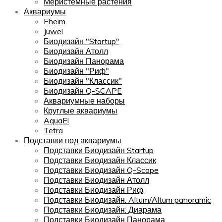
Меристемные растения
Аквариумы
Eheim
Juwel
Биодизайн "Startup"
Биодизайн Атолл
Биодизайн Панорама
Биодизайн "Риф"
Биодизайн "Классик"
Биодизайн Q-SCAPE
Аквариумные наборы
Круглые аквариумы
AquaEl
Tetra
Подставки под аквариумы
Подставки Биодизайн Startup
Подставки Биодизайн Классик
Подставки Биодизайн Q-Scape
Подставки Биодизайн Атолл
Подставки Биодизайн Риф
Подставки Биодизайн: Altum/Altum panoramic
Подставки Биодизайн: Диарама
Подставки Биодизайн Панорама