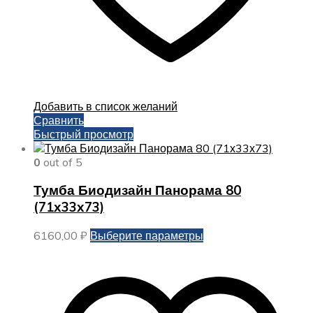
Добавить в список желаний
Сравнить
Быстрый просмотр
0
out of 5
Тумба Биодизайн Панорама 80
(71х33х73)
Этот
6160,00
₽
Выберите параметры
товар
имеет
несколько
вариаций.
Опции