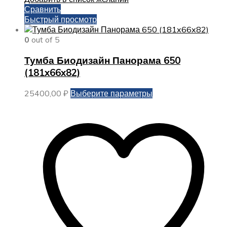
Сравнить
Быстрый просмотр
0
out of 5
Тумба Биодизайн Панорама 650
(181x66x82)
Этот
25400,00
₽
Выберите параметры
товар
имеет
несколько
вариаций.
Опции
можно
выбрать
на
странице
товара.