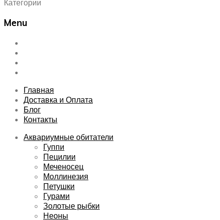
Категории
Menu
Skip
Главная
to
Доставка и Оплата
content
Блог
Контакты
Главная
Доставка и Оплата
Блог
Контакты
Аквариумные обитатели
Гуппи
Пецилии
Меченосец
Моллинезия
Петушки
Гурами
Золотые рыбки
Неоны