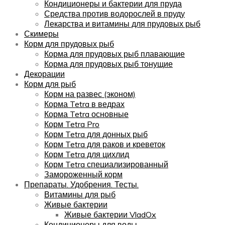
Кондиционеры и бактерии для пруда
Средства против водорослей в пруду
Лекарства и витамины для прудовых рыб
Скимеры
Корм для прудовых рыб
Корма для прудовых рыб плавающие
Корма для прудовых рыб тонущие
Декорации
Корм для рыб
Корм на развес (эконом)
Корма Tetra в ведрах
Корма Tetra основные
Корм Tetra Pro
Корм Tetra для донных рыб
Корм Tetra для раков и креветок
Корм Tetra для цихлид
Корм Tetra специализированный
Замороженный корм
Препараты. Удобрения. Тесты.
Витамины для рыб
Живые бактерии
Живые бактерии VladOx
Кондиционеры для воды