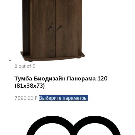
0
out of 5
Тумба Биодизайн Панорама 120
(81х38х73)
Этот
7590,00
₽
Выберите параметры
товар
имеет
несколько
вариаций.
Опции
можно