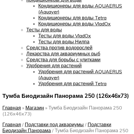
Кондиционеры для воды AQUAERUS
(Aquayer)
Кондиционеры для воды Tetra
Кондиционеры для воды VladOx
Тесты для воды
Тесты для воды VladOx
Тесты для воды Нилпа
Средства против водорослей
Лекарства для аквариумных рыб
Средства для борьбы с улитками
Удобрения для растений
Удобрения для растений AQUAERUS
(Aquayer)
Удобрения для растений Tetra
Тумба Биодизайн Панорама 250 (126x46x73)
Главная
»
Магазин
»
Тумба Биодизайн Панорама 250
(126x46x73)
Главная
/
Подставки под аквариумы
/
Подставки
Биодизайн Панорама
/
Тумба Биодизайн Панорама 250