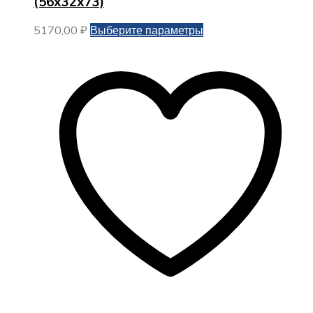
(56х32х73)
Этот
5170,00
₽
Выберите параметры
товар
имеет
несколько
вариаций.
Опции
можно
выбрать
на
странице
товара.