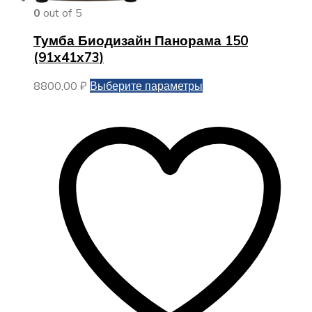
0
out of 5
Тумба Биодизайн Панорама 150
(91х41х73)
Этот
8800,00
₽
Выберите параметры
товар
имеет
несколько
вариаций.
Опции
можно
выбрать
на
странице
товара.