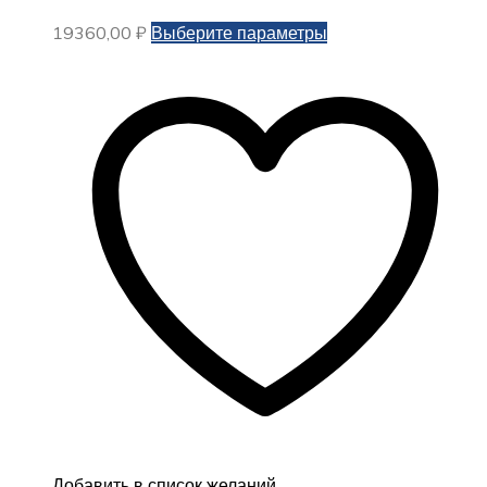
Этот
19360,00
₽
Выберите параметры
товар
имеет
несколько
вариаций.
Опции
можно
выбрать
на
странице
товара.
Добавить в список желаний