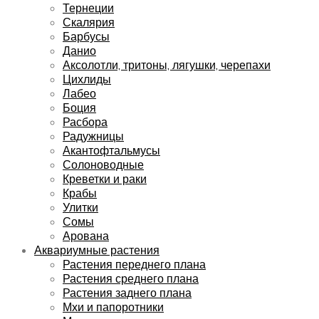
Тернеции
Скалярия
Барбусы
Данио
Аксолотли, тритоны, лягушки, черепахи
Цихлиды
Лабео
Боция
Расбора
Радужницы
Акантофтальмусы
Солоноводные
Креветки и раки
Крабы
Улитки
Сомы
Арована
Аквариумные растения
Растения переднего плана
Растения среднего плана
Растения заднего плана
Мхи и папоротники