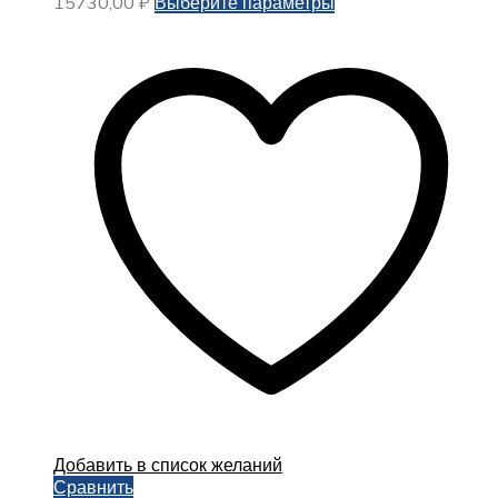
Этот
15730,00
₽
Выберите параметры
товар
имеет
несколько
вариаций.
Опции
можно
выбрать
на
странице
товара.
Добавить в список желаний
Сравнить