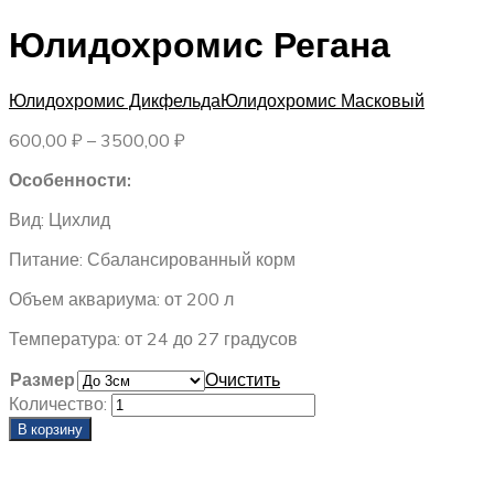
Юлидохромис Регана
Юлидохромис Дикфельда
Юлидохромис Масковый
Диапазон
600,00
₽
–
3500,00
₽
цен:
Особенности:
600,00 ₽
–
Вид: Цихлид
3500,00 ₽
Питание: Сбалансированный корм
Объем аквариума: от 200 л
Температура: от 24 до 27 градусов
Размер
Очистить
Количество:
В корзину