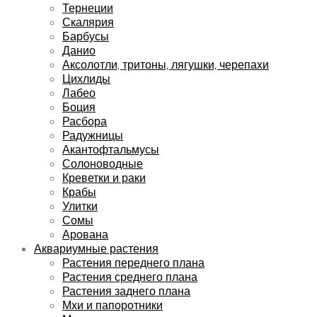
Тернеции
Скалярия
Барбусы
Данио
Аксолотли, тритоны, лягушки, черепахи
Цихлиды
Лабео
Боция
Расбора
Радужницы
Акантофтальмусы
Солоноводные
Креветки и раки
Крабы
Улитки
Сомы
Арована
Аквариумные растения
Растения переднего плана
Растения среднего плана
Растения заднего плана
Мхи и папоротники