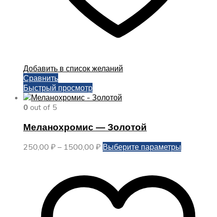
Добавить в список желаний
Сравнить
Быстрый просмотр
0
out of 5
Меланохромис — Золотой
Диапазон
Этот
250,00
₽
–
1500,00
₽
Выберите параметры
цен:
товар
250,00 ₽
имеет
–
несколько
1500,00 ₽
вариаций.
Опции
можно
выбрать