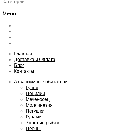
Категории
Menu
Skip
Главная
to
Доставка и Оплата
content
Блог
Контакты
Главная
Доставка и Оплата
Блог
Контакты
Аквариумные обитатели
Гуппи
Пецилии
Меченосец
Моллинезия
Петушки
Гурами
Золотые рыбки
Неоны