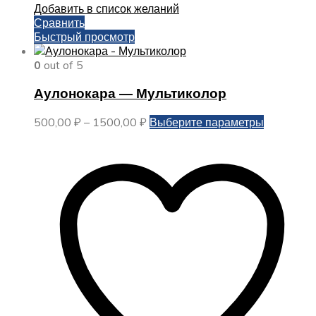
Добавить в список желаний
Сравнить
Быстрый просмотр
0
out of 5
Аулонокара — Мультиколор
Диапазон
Этот
500,00
₽
–
1500,00
₽
Выберите параметры
цен:
товар
500,00 ₽
имеет
–
несколько
1500,00 ₽
вариаций.
Опции
можно
выбрать
на
странице
товара.