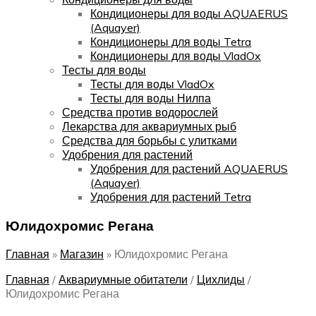
Кондиционеры для воды AQUAERUS
(Aquayer)
Кондиционеры для воды Tetra
Кондиционеры для воды VladOx
Тесты для воды
Тесты для воды VladOx
Тесты для воды Нилпа
Средства против водорослей
Лекарства для аквариумных рыб
Средства для борьбы с улитками
Удобрения для растений
Удобрения для растений AQUAERUS
(Aquayer)
Удобрения для растений Tetra
Юлидохромис Регана
Главная
»
Магазин
»
Юлидохромис Регана
Главная
/
Аквариумные обитатели
/
Цихлиды
/
Юлидохромис Регана