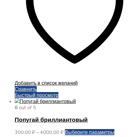
на
странице
товара.
Добавить в список желаний
Сравнить
Быстрый просмотр
0
out of 5
Попугай бриллиантовый
Диапазон
Этот
300,00
₽
–
4000,00
₽
Выберите параметры