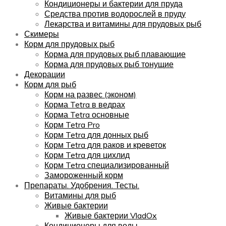
Кондиционеры и бактерии для пруда
Средства против водорослей в пруду
Лекарства и витамины для прудовых рыб
Скимеры
Корм для прудовых рыб
Корма для прудовых рыб плавающие
Корма для прудовых рыб тонущие
Декорации
Корм для рыб
Корм на развес (эконом)
Корма Tetra в ведрах
Корма Tetra основные
Корм Tetra Pro
Корм Tetra для донных рыб
Корм Tetra для раков и креветок
Корм Tetra для цихлид
Корм Tetra специализированный
Замороженный корм
Препараты. Удобрения. Тесты.
Витамины для рыб
Живые бактерии
Живые бактерии VladOx
Кондиционеры для воды