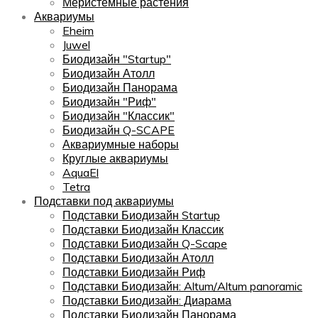
Меристемные растения
Аквариумы
Eheim
Juwel
Биодизайн "Startup"
Биодизайн Атолл
Биодизайн Панорама
Биодизайн "Риф"
Биодизайн "Классик"
Биодизайн Q-SCAPE
Аквариумные наборы
Круглые аквариумы
AquaEl
Tetra
Подставки под аквариумы
Подставки Биодизайн Startup
Подставки Биодизайн Классик
Подставки Биодизайн Q-Scape
Подставки Биодизайн Атолл
Подставки Биодизайн Риф
Подставки Биодизайн: Altum/Altum panoramic
Подставки Биодизайн: Диарама
Подставки Биодизайн Панорама