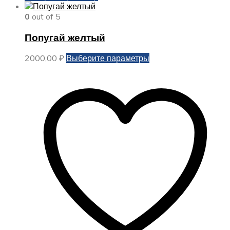
0
out of 5
Попугай желтый
Этот
2000,00
₽
Выберите параметры
товар
имеет
несколько
вариаций.
Опции
можно
выбрать
на
странице
товара.