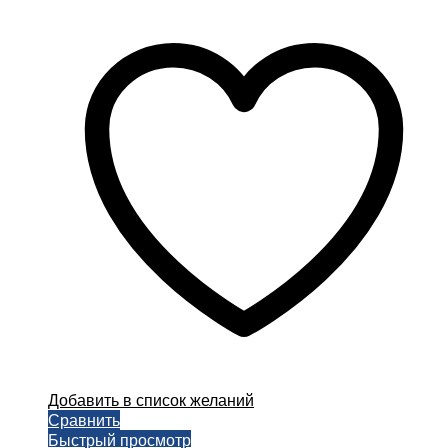
цен:
товар
300,00 ₽
имеет
–
несколько
4000,00 ₽
вариаций.
Опции
можно
выбрать
на
странице
товара.
Добавить в список желаний
Сравнить
Быстрый просмотр