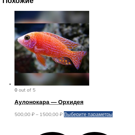
Похожие
0
out of 5
Аулонокара — Орхидея
Диапазон
Этот
500,00
₽
–
1500,00
₽
Выберите параметры
цен:
товар
500,00 ₽
имеет
–
несколько