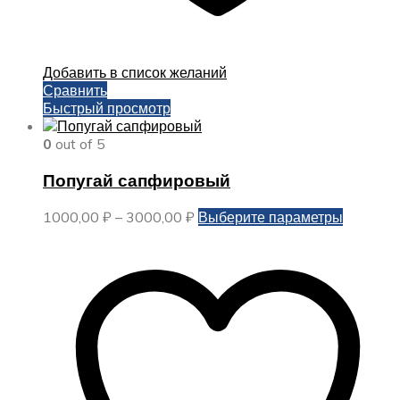
Добавить в список желаний
Сравнить
Быстрый просмотр
0
out of 5
Попугай сапфировый
Диапазон
Этот
1000,00
₽
–
3000,00
₽
Выберите параметры
цен:
товар
1000,00 ₽
имеет
–
несколь
3000,00 ₽
вариаци
Опции
можно
выбрать
на
страниц
товара.