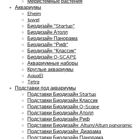
Меристемные растения
Аквариумы
Eheim
Juwel
Биодизайн "Startup"
Биодизайн Атолл
Биодизайн Панорама
Биодизайн "Риф"
Биодизайн "Классик"
Биодизайн Q-SCAPE
Аквариумные наборы
Круглые аквариумы
AquaEl
Tetra
Подставки под аквариумы
Подставки Биодизайн Startup
Подставки Биодизайн Классик
Подставки Биодизайн Q-Scape
Подставки Биодизайн Атолл
Подставки Биодизайн Риф
Подставки Биодизайн: Altum/Altum panoramic
Подставки Биодизайн: Диарама
Подставки Биодизайн Панорама