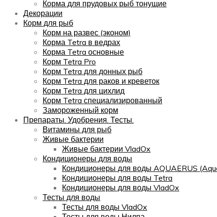
Корма для прудовых рыб тонущие
Декорации
Корм для рыб
Корм на развес (эконом)
Корма Tetra в ведрах
Корма Tetra основные
Корм Tetra Pro
Корм Tetra для донных рыб
Корм Tetra для раков и креветок
Корм Tetra для цихлид
Корм Tetra специализированный
Замороженный корм
Препараты. Удобрения. Тесты.
Витамины для рыб
Живые бактерии
Живые бактерии VladOx
Кондиционеры для воды
Кондиционеры для воды AQUAERUS (Aqua
Кондиционеры для воды Tetra
Кондиционеры для воды VladOx
Тесты для воды
Тесты для воды VladOx
Тесты для воды Нилпа