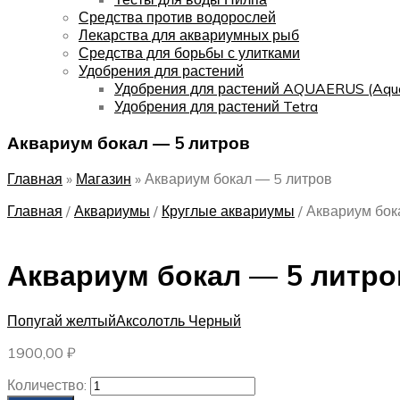
Средства против водорослей
Лекарства для аквариумных рыб
Средства для борьбы с улитками
Удобрения для растений
Удобрения для растений AQUAERUS (Aqu
Удобрения для растений Tetra
Аквариум бокал — 5 литров
Главная
»
Магазин
»
Аквариум бокал — 5 литров
Главная
/
Аквариумы
/
Круглые аквариумы
/
Аквариум бок
Аквариум бокал — 5 литро
Попугай желтый
Аксолотль Черный
1900,00
₽
Количество: