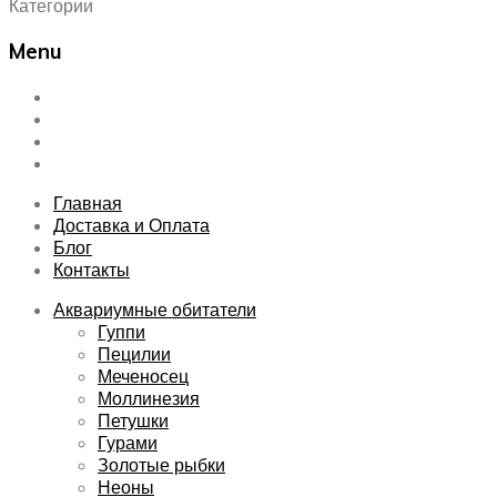
Категории
Menu
Skip
Главная
to
Доставка и Оплата
content
Блог
Контакты
Главная
Доставка и Оплата
Блог
Контакты
Аквариумные обитатели
Гуппи
Пецилии
Меченосец
Моллинезия
Петушки
Гурами
Золотые рыбки
Неоны