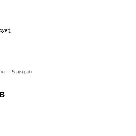
ayer)
ал — 5 литров
в