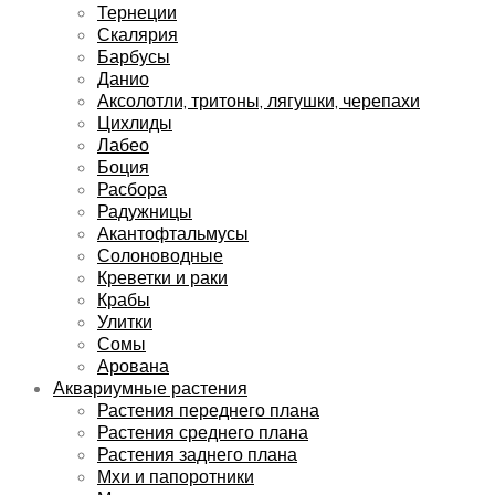
Тернеции
Скалярия
Барбусы
Данио
Аксолотли, тритоны, лягушки, черепахи
Цихлиды
Лабео
Боция
Расбора
Радужницы
Акантофтальмусы
Солоноводные
Креветки и раки
Крабы
Улитки
Сомы
Арована
Аквариумные растения
Растения переднего плана
Растения среднего плана
Растения заднего плана
Мхи и папоротники