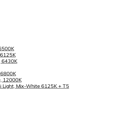
 6500K
 6125K
, 6430K
, 6800K
e, 12000K
 Light, Mix-White 6125K + T5