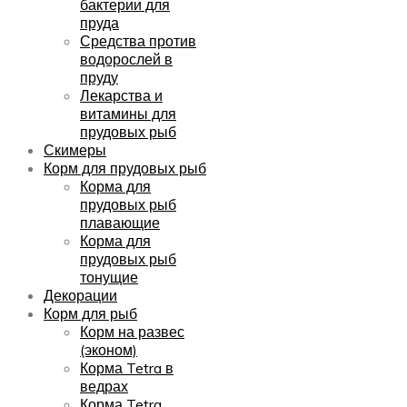
бактерии для
пруда
Средства против
водорослей в
пруду
Лекарства и
витамины для
прудовых рыб
Скимеры
Корм для прудовых рыб
Корма для
прудовых рыб
плавающие
Корма для
прудовых рыб
тонущие
Декорации
Корм для рыб
Корм на развес
(эконом)
Корма Tetra в
ведрах
Корма Tetra