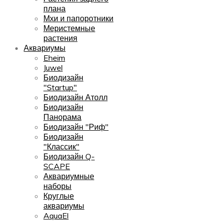
плана
Мхи и папоротники
Меристемные
растения
Аквариумы
Eheim
Juwel
Биодизайн
"Startup"
Биодизайн Атолл
Биодизайн
Панорама
Биодизайн "Риф"
Биодизайн
"Классик"
Биодизайн Q-
SCAPE
Аквариумные
наборы
Круглые
аквариумы
AquaEl