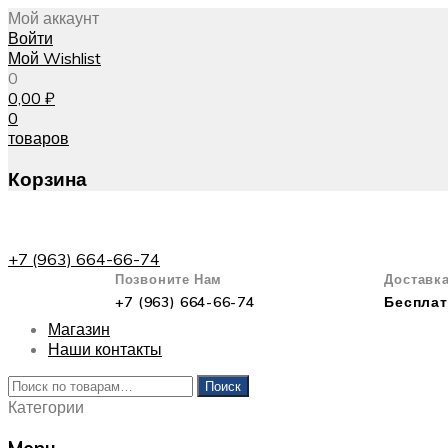
Мой аккаунт
Войти
Мой Wishlist
0
0,00
₽
0
товаров
Корзина
+7 (963) 664-66-74
Позвоните Нам
Доставк
+7 (963) 664-66-74
Бесплат
Магазин
Наши контакты
Искать:
Поиск
Категории