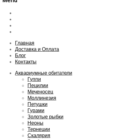
Menu
Skip
Главная
to
Доставка и Оплата
content
Блог
Контакты
Главная
Доставка и Оплата
Блог
Контакты
Аквариумные обитатели
Гуппи
Пецилии
Меченосец
Моллинезия
Петушки
Гурами
Золотые рыбки
Неоны
Тернеции
Скалярия