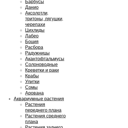
Барбусы
Данио
Аксолотли,
тритоны, лягушки,
черепахи
Цихлиды
Лабео
Боция
Расбора
Радужницы
Акантофтальмусы
Солоноводные
Креветки и раки
Крабы
Улитки
Сомы
Арована
Аквариумные растения
Растения
переднего плана
Растения среднего
плана
Растения заднего