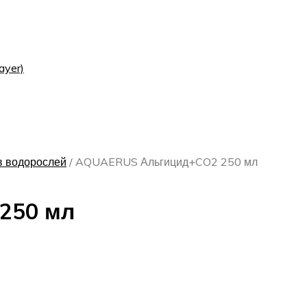
ayer)
в водорослей
/
AQUAERUS Альгицид+CO2 250 мл
250 мл