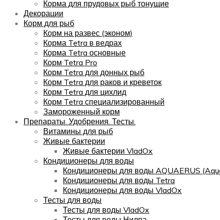
Корма для прудовых рыб тонущие
Декорации
Корм для рыб
Корм на развес (эконом)
Корма Tetra в ведрах
Корма Tetra основные
Корм Tetra Pro
Корм Tetra для донных рыб
Корм Tetra для раков и креветок
Корм Tetra для цихлид
Корм Tetra специализированный
Замороженный корм
Препараты. Удобрения. Тесты.
Витамины для рыб
Живые бактерии
Живые бактерии VladOx
Кондиционеры для воды
Кондиционеры для воды AQUAERUS (Aqua
Кондиционеры для воды Tetra
Кондиционеры для воды VladOx
Тесты для воды
Тесты для воды VladOx
Тесты для воды Нилпа