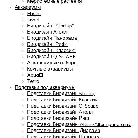
Меристемные растения
Аквариумы
Eheim
Juwel
Биодизайн "Startup"
Биодизайн Атолл
Биодизайн Панорама
Биодизайн "Риф"
Биодизайн "Классик"
Биодизайн Q-SCAPE
Аквариумные наборы
Круглые аквариумы
AquaEl
Tetra
Подставки под аквариумы
Подставки Биодизайн Startup
Подставки Биодизайн Классик
Подставки Биодизайн Q-Scape
Подставки Биодизайн Атолл
Подставки Биодизайн Риф
Подставки Биодизайн: Altum/Altum panoramic
Подставки Биодизайн: Диарама
Подставки Биодизайн Панорама