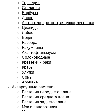
Тернеции
Скалярия
Барбусы
Данио
Аксолотли, тритоны, лягушки, черепахи
Цихлиды
Лабео
Боция
Расбора
Радужницы
Акантофтальмусы
Солоноводные
Креветки и раки
Крабы
Улитки
Сомы
Арована
Аквариумные растения
Растения переднего плана
Растения среднего плана
Растения заднего плана
Мхи и папоротники