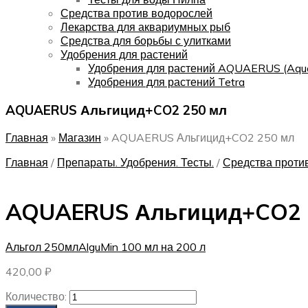
Средства против водорослей
Лекарства для аквариумных рыб
Средства для борьбы с улитками
Удобрения для растений
Удобрения для растений AQUAERUS (Aqu
Удобрения для растений Tetra
AQUAERUS Альгицид+CO2 250 мл
Главная
»
Магазин
»
AQUAERUS Альгицид+CO2 250 мл
Главная
/
Препараты. Удобрения. Тесты.
/
Средства проти
AQUAERUS Альгицид+CO2 
Альгол 250мл
AlguMin 100 мл на 200 л
420,00
₽
Количество: