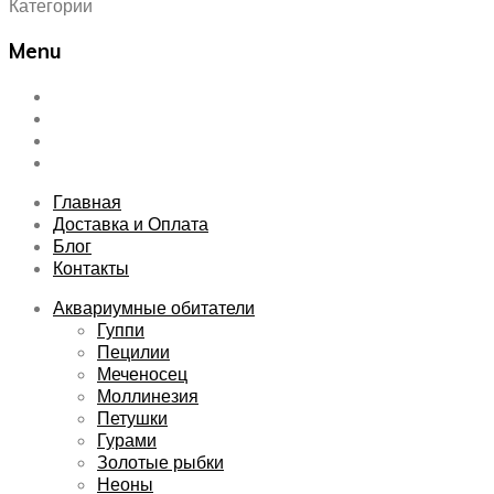
Категории
Menu
Skip
Главная
to
Доставка и Оплата
content
Блог
Контакты
Главная
Доставка и Оплата
Блог
Контакты
Аквариумные обитатели
Гуппи
Пецилии
Меченосец
Моллинезия
Петушки
Гурами
Золотые рыбки
Неоны