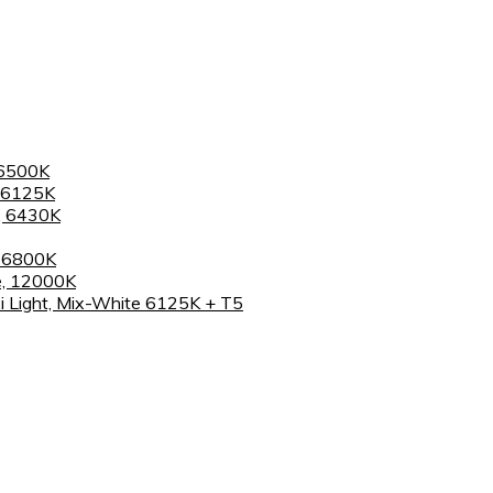
 6500K
 6125K
, 6430K
, 6800K
e, 12000K
 Light, Mix-White 6125K + T5