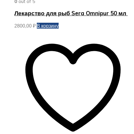
0
out of 5
Лекарство для рыб Sera Omnipur 50 мл
В корзину
2800,00
₽