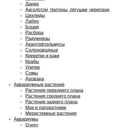
Данио
Аксолотли, тритоны, лягушки, черепахи
Цихлиды
Лабео
Боция
Расбора
Радужницы
Акантофтальмусы
Солоноводные
Креветки и раки
Крабы
Улитки
Сомы
Арована
Аквариумные растения
Растения переднего плана
Растения среднего плана
Растения заднего плана
Мхи и папоротники
Меристемные растения
Аквариумы
Eheim