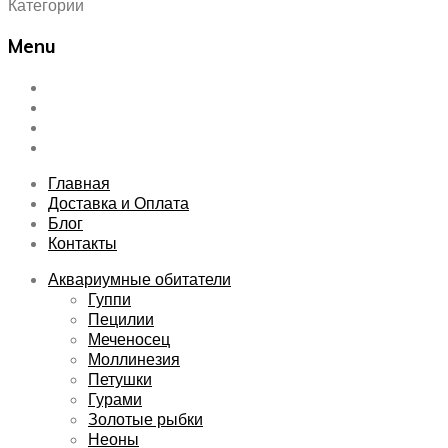
Категории
Menu
Skip
Главная
to
Доставка и Оплата
content
Блог
Контакты
Главная
Доставка и Оплата
Блог
Контакты
Аквариумные обитатели
Гуппи
Пецилии
Меченосец
Моллинезия
Петушки
Гурами
Золотые рыбки
Неоны