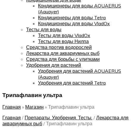
Кондиционеры для воды AQUAERUS
(Aquayer)
Кондиционеры для воды Tetra
Кондиционеры для воды VladOx
Тесты для воды
Тесты для воды VladOx
Тесты для воды Нилпа
Средства против водорослей
Лекарства для аквариумных рыб
Средства для борьбы с улитками
Удобрения для растений
Удобрения для растений AQUAERUS
(Aquayer)
Удобрения для растений Tetra
Трипафлавин ультра
Главная
»
Магазин
»
Трипафлавин ультра
Главная
/
Препараты. Удобрения. Тесты.
/
Лекарства для
аквариумных рыб
/
Трипафлавин ультра