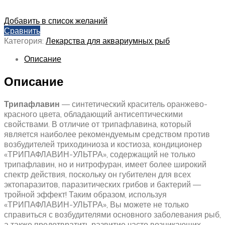
Добавить в список желаний
Сравнить
Категория:
Лекарства для аквариумных рыб
Описание
Описание
Трипафлавин
— синтетический краситель оранжево-
красного цвета, обладающий антисептическими
свойствами. В отличие от трипафлавина, который
является наиболее рекомендуемым средством против
возбудителей триходиниоза и костиоза, кондиционер
«ТРИПАФЛАВИН-УЛЬТРА», содержащий не только
трипафлавин, но и нитрофуран, имеет более широкий
спектр действия, поскольку он губителен для всех
эктопаразитов, паразитических грибов и бактерий —
тройной эффект! Таким образом, используя
«ТРИПАФЛАВИН-УЛЬТРА», Вы можете не только
справиться с возбудителями основного заболевания рыб,
а также предотвратить развитие часто возникающих