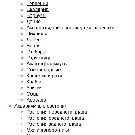
Тернеции
Скалярия
Барбусы
Данио
Аксолотли, тритоны, лягушки, черепахи
Цихлиды
Лабео
Боция
Расбора
Радужницы
Акантофтальмусы
Солоноводные
Креветки и раки
Крабы
Улитки
Сомы
Арована
Аквариумные растения
Растения переднего плана
Растения среднего плана
Растения заднего плана
Мхи и папоротники