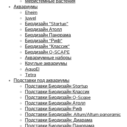
Меристемные растения
Аквариумы
Eheim
Juwel
Биодизайн "Startup"
Биодизайн Атолл
Биодизайн Панорама
Биодизайн "Риф"
Биодизайн "Классик"
Биодизайн Q-SCAPE
Аквариумные наборы
Круглые аквариумы
AquaEl
Tetra
Подставки под аквариумы
Подставки Биодизайн Startup
Подставки Биодизайн Классик
Подставки Биодизайн Q-Scape
Подставки Биодизайн Атолл
Подставки Биодизайн Риф
Подставки Биодизайн: Altum/Altum panoramic
Подставки Биодизайн: Диарама
Подставки Биодизайн Панорама