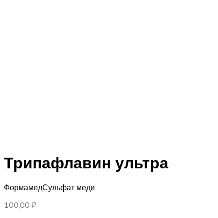
Трипафлавин ультра
Формамед
Сульфат меди
100,00
₽