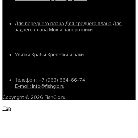
Растения
Для переднего плана
Для среднего плана
Для
заднего плана
Мох и папоротники
Другое
Улитки
Крабы
Креветки и раки
Информация о магазине
Телефон : +7 (963) 664-66-74
E-mail : info@fishglo.ru
Copyright © 2026 FishGlo.ru
Top