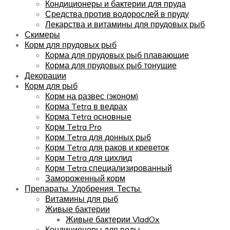
Кондиционеры и бактерии для пруда
Средства против водорослей в пруду
Лекарства и витамины для прудовых рыб
Скимеры
Корм для прудовых рыб
Корма для прудовых рыб плавающие
Корма для прудовых рыб тонущие
Декорации
Корм для рыб
Корм на развес (эконом)
Корма Tetra в ведрах
Корма Tetra основные
Корм Tetra Pro
Корм Tetra для донных рыб
Корм Tetra для раков и креветок
Корм Tetra для цихлид
Корм Tetra специализированный
Замороженный корм
Препараты. Удобрения. Тесты.
Витамины для рыб
Живые бактерии
Живые бактерии VladOx
Кондиционеры для воды