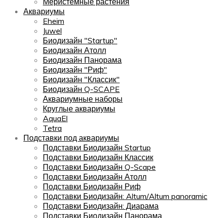
Меристемные растения
Аквариумы
Eheim
Juwel
Биодизайн "Startup"
Биодизайн Атолл
Биодизайн Панорама
Биодизайн "Риф"
Биодизайн "Классик"
Биодизайн Q-SCAPE
Аквариумные наборы
Круглые аквариумы
AquaEl
Tetra
Подставки под аквариумы
Подставки Биодизайн Startup
Подставки Биодизайн Классик
Подставки Биодизайн Q-Scape
Подставки Биодизайн Атолл
Подставки Биодизайн Риф
Подставки Биодизайн: Altum/Altum panoramic
Подставки Биодизайн: Диарама
Подставки Биодизайн Панорама