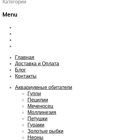
Категории
Menu
Skip
Главная
to
Доставка и Оплата
content
Блог
Контакты
Главная
Доставка и Оплата
Блог
Контакты
Аквариумные обитатели
Гуппи
Пецилии
Меченосец
Моллинезия
Петушки
Гурами
Золотые рыбки
Неоны