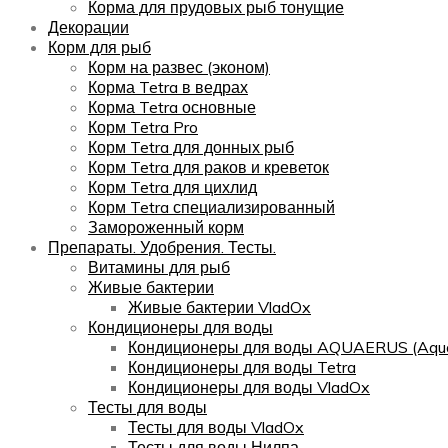
Корма для прудовых рыб тонущие
Декорации
Корм для рыб
Корм на развес (эконом)
Корма Tetra в ведрах
Корма Tetra основные
Корм Tetra Pro
Корм Tetra для донных рыб
Корм Tetra для раков и креветок
Корм Tetra для цихлид
Корм Tetra специализированный
Замороженный корм
Препараты. Удобрения. Тесты.
Витамины для рыб
Живые бактерии
Живые бактерии VladOx
Кондиционеры для воды
Кондиционеры для воды AQUAERUS (Aqua
Кондиционеры для воды Tetra
Кондиционеры для воды VladOx
Тесты для воды
Тесты для воды VladOx
Тесты для воды Нилпа