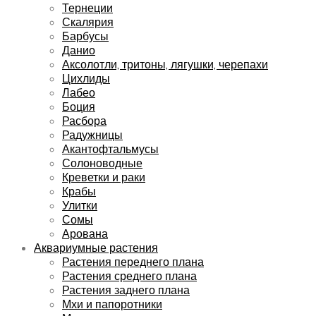
Тернеции
Скалярия
Барбусы
Данио
Аксолотли, тритоны, лягушки, черепахи
Цихлиды
Лабео
Боция
Расбора
Радужницы
Акантофтальмусы
Солоноводные
Креветки и раки
Крабы
Улитки
Сомы
Арована
Аквариумные растения
Растения переднего плана
Растения среднего плана
Растения заднего плана
Мхи и папоротники