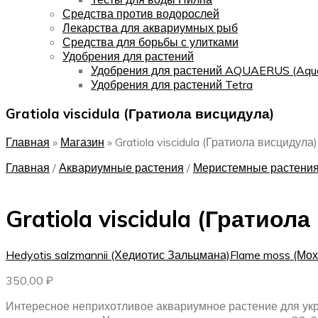
Средства против водорослей
Лекарства для аквариумных рыб
Средства для борьбы с улитками
Удобрения для растений
Удобрения для растений AQUAERUS (Aqu
Удобрения для растений Tetra
Gratiola viscidula (Гратиола висцидула)
Главная
»
Магазин
»
Gratiola viscidula (Гратиола висцидула)
Главная
/
Аквариумные растения
/
Меристемные растени
Gratiola viscidula (Гратиол
Hedyotis salzmannii (Хедиотис Зальцмана)
Flame moss (Мо
350,00
₽
Интересное неприхотливое аквариумное растение для укр