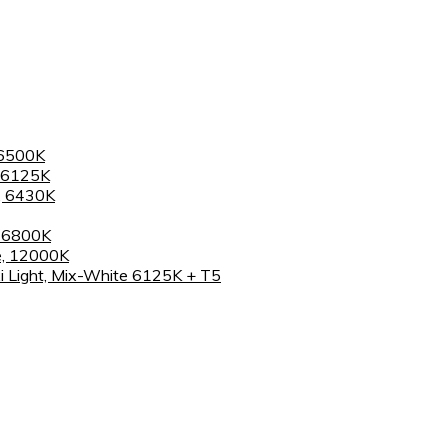
 6500K
 6125K
, 6430K
, 6800K
e, 12000K
 Light, Mix-White 6125K + T5