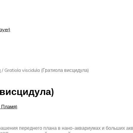
ayer)
я
/
Gratiola viscidula (Гратиола висцидула)
а висцидула)
х Пламя)
ашения переднего плана в нано-аквариумах и больших акв