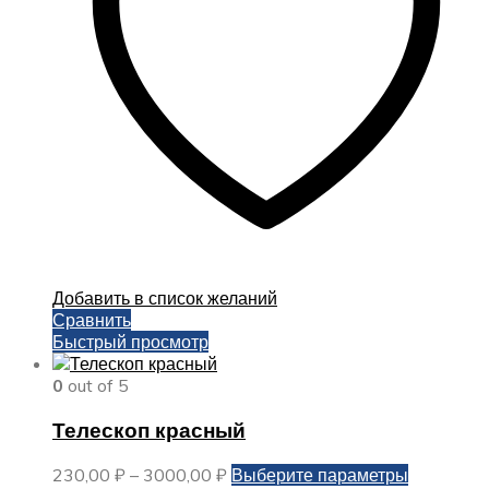
на
странице
товара.
Добавить в список желаний
Сравнить
Быстрый просмотр
0
out of 5
Телескоп красный
Диапазон
Этот
230,00
₽
–
3000,00
₽
Выберите параметры