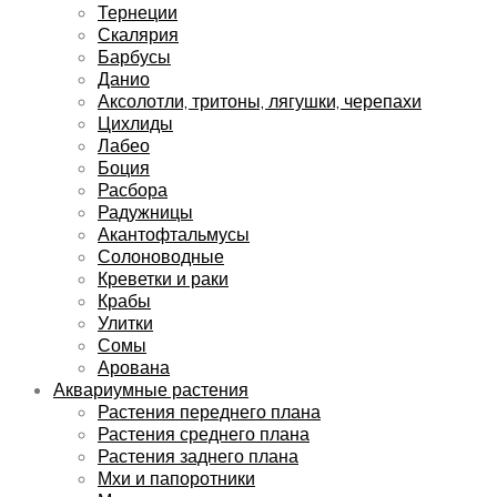
Тернеции
Скалярия
Барбусы
Данио
Аксолотли, тритоны, лягушки, черепахи
Цихлиды
Лабео
Боция
Расбора
Радужницы
Акантофтальмусы
Солоноводные
Креветки и раки
Крабы
Улитки
Сомы
Арована
Аквариумные растения
Растения переднего плана
Растения среднего плана
Растения заднего плана
Мхи и папоротники