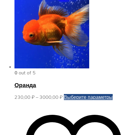
0
out of 5
Оранда
Диапазон
Этот
230,00
₽
–
3000,00
₽
Выберите параметры
цен:
товар
230,00 ₽
имеет
–
несколько
3000,00 ₽
вариаций.
Опции
можно