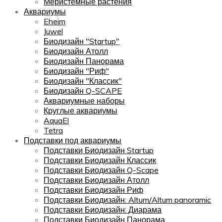
Меристемные растения
Аквариумы
Eheim
Juwel
Биодизайн "Startup"
Биодизайн Атолл
Биодизайн Панорама
Биодизайн "Риф"
Биодизайн "Классик"
Биодизайн Q-SCAPE
Аквариумные наборы
Круглые аквариумы
AquaEl
Tetra
Подставки под аквариумы
Подставки Биодизайн Startup
Подставки Биодизайн Классик
Подставки Биодизайн Q-Scape
Подставки Биодизайн Атолл
Подставки Биодизайн Риф
Подставки Биодизайн: Altum/Altum panoramic
Подставки Биодизайн: Диарама
Подставки Биодизайн Панорама