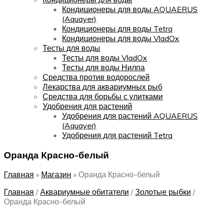
Кондиционеры для воды AQUAERUS
(Aquayer)
Кондиционеры для воды Tetra
Кондиционеры для воды VladOx
Тесты для воды
Тесты для воды VladOx
Тесты для воды Нилпа
Средства против водорослей
Лекарства для аквариумных рыб
Средства для борьбы с улитками
Удобрения для растений
Удобрения для растений AQUAERUS
(Aquayer)
Удобрения для растений Tetra
Оранда Красно-белый
Главная
»
Магазин
»
Оранда Красно-белый
Главная
/
Аквариумные обитатели
/
Золотые рыбки
/
Оранда Красно-белый