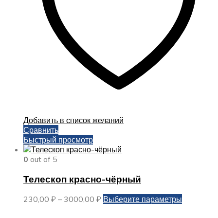
странице
товара.
Добавить в список желаний
Сравнить
Быстрый просмотр
0
out of 5
Телескоп красно-чёрный
Диапазон
Этот
230,00
₽
–
3000,00
₽
Выберите параметры
цен:
товар
230,00 ₽
имеет