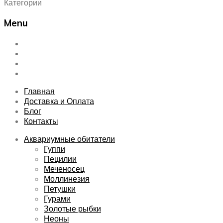
Категории
Menu
Skip
Главная
to
Доставка и Оплата
content
Блог
Контакты
Главная
Доставка и Оплата
Блог
Контакты
Аквариумные обитатели
Гуппи
Пецилии
Меченосец
Моллинезия
Петушки
Гурами
Золотые рыбки
Неоны