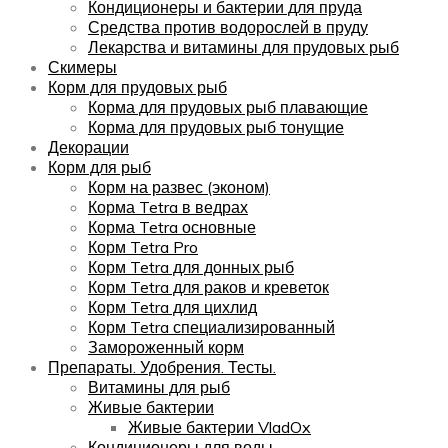
Кондиционеры и бактерии для пруда
Средства против водорослей в пруду
Лекарства и витамины для прудовых рыб
Скимеры
Корм для прудовых рыб
Корма для прудовых рыб плавающие
Корма для прудовых рыб тонущие
Декорации
Корм для рыб
Корм на развес (эконом)
Корма Tetra в ведрах
Корма Tetra основные
Корм Tetra Pro
Корм Tetra для донных рыб
Корм Tetra для раков и креветок
Корм Tetra для цихлид
Корм Tetra специализированный
Замороженный корм
Препараты. Удобрения. Тесты.
Витамины для рыб
Живые бактерии
Живые бактерии VladOx
Кондиционеры для воды