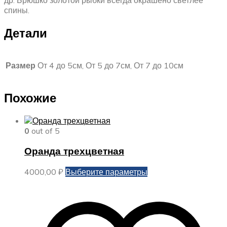
др. Брюшко золотой рыбки всегда окрашено светлее
спины.
Детали
Размер
От 4 до 5см, От 5 до 7см, От 7 до 10см
Похожие
0
out of 5
Оранда трехцветная
Этот
4000,00
₽
Выберите параметры
товар
имеет
несколько
вариаций.
Опции