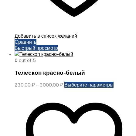
Добавить в список желаний
Сравнить
Быстрый просмотр
0
out of 5
Телескоп красно-белый
Диапазон
Этот
230,00
₽
–
3000,00
₽
Выберите параметры
цен:
товар
230,00 ₽
имеет
–
несколько
3000,00 ₽
вариаций.
Опции
можно
выбрать
на