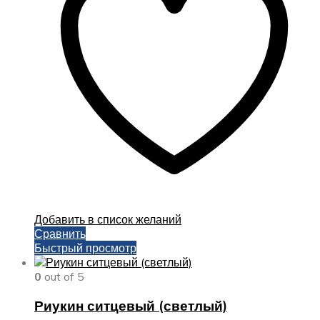
можно
выбрать
на
странице
товара.
Добавить в список желаний
Сравнить
Быстрый просмотр
0
out of 5
Риукин ситцевый (светлый)