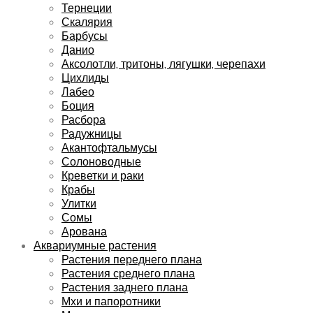
Тернеции
Скалярия
Барбусы
Данио
Аксолотли, тритоны, лягушки, черепахи
Цихлиды
Лабео
Боция
Расбора
Радужницы
Акантофтальмусы
Солоноводные
Креветки и раки
Крабы
Улитки
Сомы
Арована
Аквариумные растения
Растения переднего плана
Растения среднего плана
Растения заднего плана
Мхи и папоротники