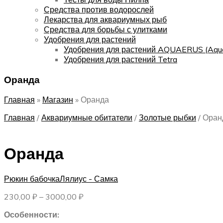
Средства против водорослей
Лекарства для аквариумных рыб
Средства для борьбы с улитками
Удобрения для растений
Удобрения для растений AQUAERUS (Aqu
Удобрения для растений Tetra
Оранда
Главная
»
Магазин
»
Оранда
Главная
/
Аквариумные обитатели
/
Золотые рыбки
/
Оран
Оранда
Рюкин бабочка
Лялиус - Самка
Диапазон
230,00
₽
–
3000,00
₽
цен:
Особенности:
230,00 ₽