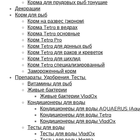
Корма для прудовых рыб тонущие
Декорации
Корм для рыб
Корм на развес (эконом)
Корма Tetra в ведрах
Корма Tetra основные
Корм Tetra Pro
Корм Tetra для донных рыб
Корм Tetra для раков и креветок
Корм Tetra для цихлид
Корм Tetra специализированный
Замороженный корм
Препараты. Удобрения. Тесты.
Витамины для рыб
Живые бактерии
Живые бактерии VladOx
Кондиционеры для воды
Кондиционеры для воды AQUAERUS (Aqua
Кондиционеры для воды Tetra
Кондиционеры для воды VladOx
Тесты для воды
Тесты для воды VladOx
Тесты для воды Нилпа