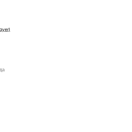
ayer)
да