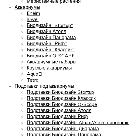
Меристемные растения
Аквариумы
Eheim
Juwel
Биодизайн "Startup"
Биодизайн Атолл
Биодизайн Панорама
Биодизайн "Риф"
Биодизайн "Классик"
Биодизайн Q-SCAPE
Аквариумные наборы
Круглые аквариумы
AquaEl
Tetra
Подставки под аквариумы
Подставки Биодизайн Startup
Подставки Биодизайн Классик
Подставки Биодизайн Q-Scape
Подставки Биодизайн Атолл
Подставки Биодизайн Риф
Подставки Биодизайн: Altum/Altum panoramic
Подставки Биодизайн: Диарама
Подставки Биодизайн Панорама