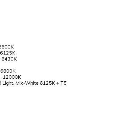
 6500K
 6125K
, 6430K
, 6800K
e, 12000K
 Light, Mix-White 6125K + T5