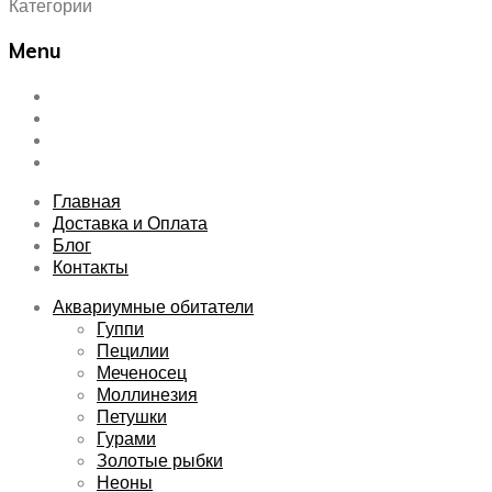
Категории
Menu
Skip
Главная
to
Доставка и Оплата
content
Блог
Контакты
Главная
Доставка и Оплата
Блог
Контакты
Аквариумные обитатели
Гуппи
Пецилии
Меченосец
Моллинезия
Петушки
Гурами
Золотые рыбки
Неоны