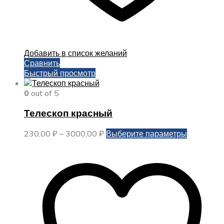
Добавить в список желаний
Сравнить
Быстрый просмотр
0
out of 5
Телескоп красный
Диапазон
Этот
230,00
₽
–
3000,00
₽
Выберите параметры
цен:
товар
230,00 ₽
имеет
–
несколько
3000,00 ₽
вариаций.
Опции
можно
выбрать
на
странице