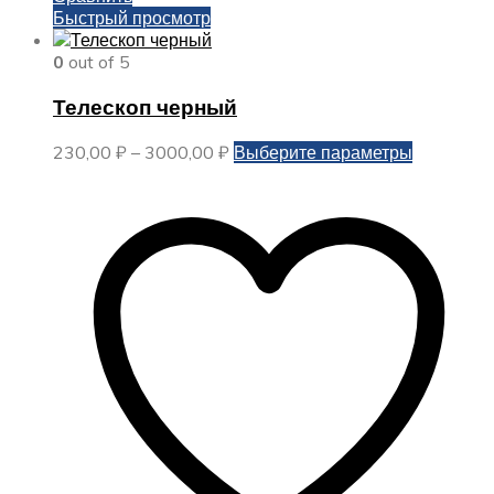
Быстрый просмотр
0
out of 5
Телескоп черный
Диапазон
Этот
230,00
₽
–
3000,00
₽
Выберите параметры
цен:
товар
230,00 ₽
имеет
–
несколько
3000,00 ₽
вариаций.
Опции
можно
выбрать
на
странице
товара.