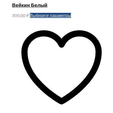
Вейкин Белый
Этот
300,00
₽
Выберите параметры
товар
имеет
несколько
вариаций.
Опции
можно
выбрать
на
странице
товара.