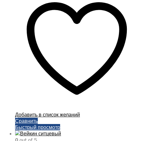
–
несколько
3000,00 ₽
вариаций.
Опции
можно
выбрать
на
странице
товара.
Добавить в список желаний
Сравнить
Быстрый просмотр
0
out of 5