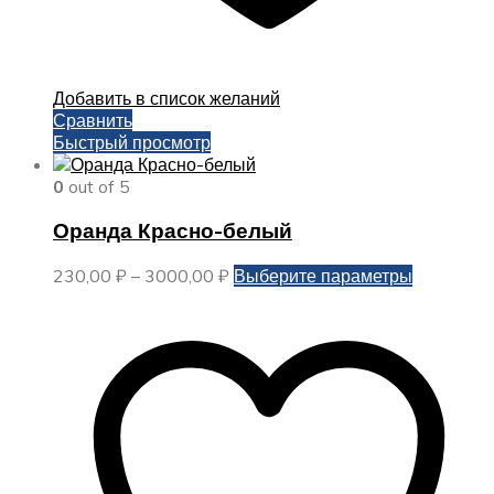
Добавить в список желаний
Сравнить
Быстрый просмотр
0
out of 5
Оранда Красно-белый
Диапазон
Этот
230,00
₽
–
3000,00
₽
Выберите параметры
цен:
товар
230,00 ₽
имеет
–
несколько
3000,00 ₽
вариаций.
Опции
можно
выбрать
на
странице