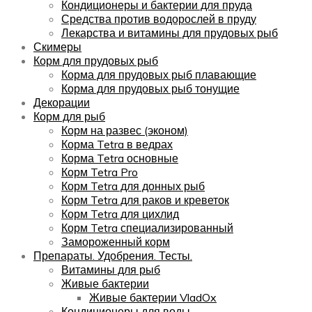
Кондиционеры и бактерии для пруда
Средства против водорослей в пруду
Лекарства и витамины для прудовых рыб
Скимеры
Корм для прудовых рыб
Корма для прудовых рыб плавающие
Корма для прудовых рыб тонущие
Декорации
Корм для рыб
Корм на развес (эконом)
Корма Tetra в ведрах
Корма Tetra основные
Корм Tetra Pro
Корм Tetra для донных рыб
Корм Tetra для раков и креветок
Корм Tetra для цихлид
Корм Tetra специализированный
Замороженный корм
Препараты. Удобрения. Тесты.
Витамины для рыб
Живые бактерии
Живые бактерии VladOx
Кондиционеры для воды