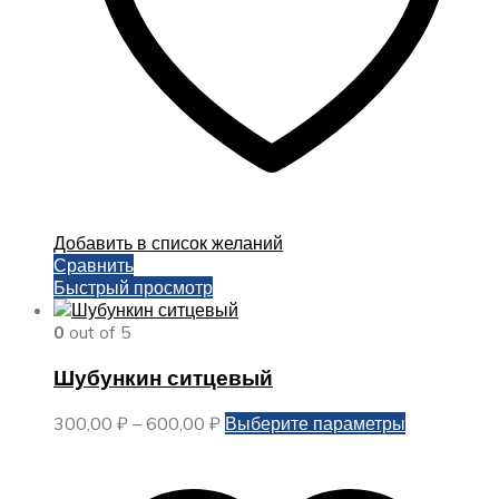
товара.
Добавить в список желаний
Сравнить
Быстрый просмотр
0
out of 5
Шубункин ситцевый
Диапазон
Этот
300,00
₽
–
600,00
₽
Выберите параметры
цен:
товар
300,00 ₽
имеет
–
несколько