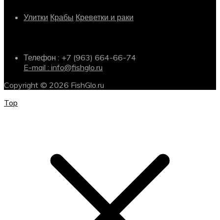
Улитки
Крабы
Креветки и раки
Информация о магазине
Телефон : +7 (963) 664-66-74
E-mail : info@fishglo.ru
Copyright © 2026 FishGlo.ru
Top