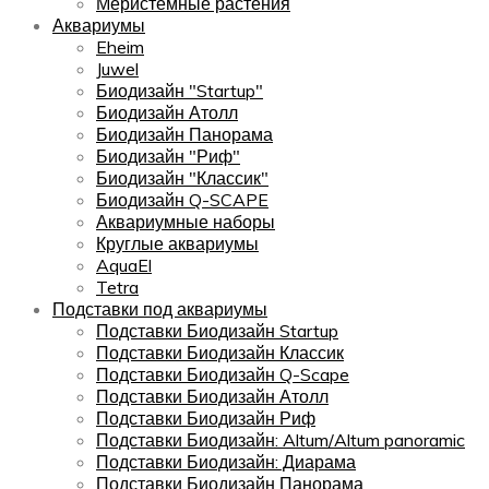
Меристемные растения
Аквариумы
Eheim
Juwel
Биодизайн "Startup"
Биодизайн Атолл
Биодизайн Панорама
Биодизайн "Риф"
Биодизайн "Классик"
Биодизайн Q-SCAPE
Аквариумные наборы
Круглые аквариумы
AquaEl
Tetra
Подставки под аквариумы
Подставки Биодизайн Startup
Подставки Биодизайн Классик
Подставки Биодизайн Q-Scape
Подставки Биодизайн Атолл
Подставки Биодизайн Риф
Подставки Биодизайн: Altum/Altum panoramic
Подставки Биодизайн: Диарама
Подставки Биодизайн Панорама