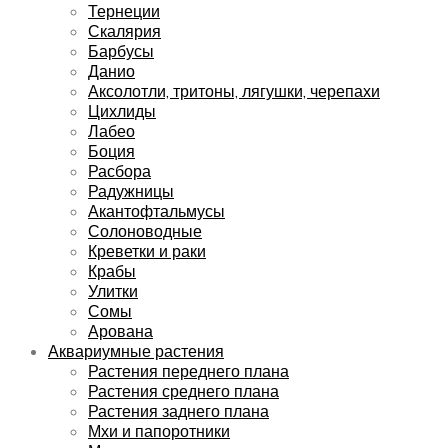
Тернеции
Скалярия
Барбусы
Данио
Аксолотли, тритоны, лягушки, черепахи
Цихлиды
Лабео
Боция
Расбора
Радужницы
Акантофтальмусы
Солоноводные
Креветки и раки
Крабы
Улитки
Сомы
Арована
Аквариумные растения
Растения переднего плана
Растения среднего плана
Растения заднего плана
Мхи и папоротники