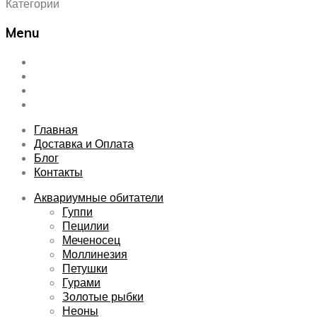
Категории
Menu
Skip
Главная
to
Доставка и Оплата
content
Блог
Контакты
Главная
Доставка и Оплата
Блог
Контакты
Аквариумные обитатели
Гуппи
Пецилии
Меченосец
Моллинезия
Петушки
Гурами
Золотые рыбки
Неоны