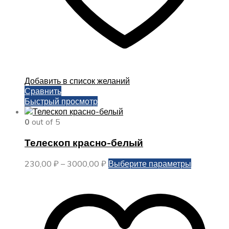
Добавить в список желаний
Сравнить
Быстрый просмотр
0
out of 5
Телескоп красно-белый
Диапазон
Этот
230,00
₽
–
3000,00
₽
Выберите параметры
цен:
товар
230,00 ₽
имеет
–
несколько
3000,00 ₽
вариаций.
Опции
можно