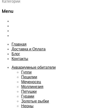
Категории
Menu
Skip
Главная
to
Доставка и Оплата
content
Блог
Контакты
Главная
Доставка и Оплата
Блог
Контакты
Аквариумные обитатели
Гуппи
Пецилии
Меченосец
Моллинезия
Петушки
Гурами
Золотые рыбки
Неоны