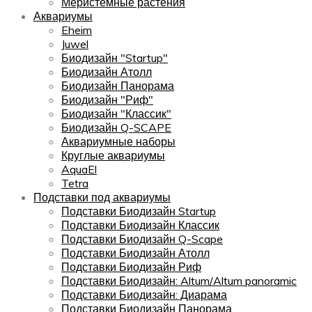
Меристемные растения
Аквариумы
Eheim
Juwel
Биодизайн "Startup"
Биодизайн Атолл
Биодизайн Панорама
Биодизайн "Риф"
Биодизайн "Классик"
Биодизайн Q-SCAPE
Аквариумные наборы
Круглые аквариумы
AquaEl
Tetra
Подставки под аквариумы
Подставки Биодизайн Startup
Подставки Биодизайн Классик
Подставки Биодизайн Q-Scape
Подставки Биодизайн Атолл
Подставки Биодизайн Риф
Подставки Биодизайн: Altum/Altum panoramic
Подставки Биодизайн: Диарама
Подставки Биодизайн Панорама