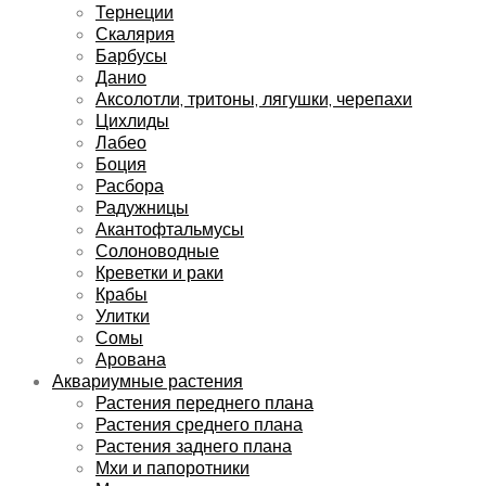
Тернеции
Скалярия
Барбусы
Данио
Аксолотли, тритоны, лягушки, черепахи
Цихлиды
Лабео
Боция
Расбора
Радужницы
Акантофтальмусы
Солоноводные
Креветки и раки
Крабы
Улитки
Сомы
Арована
Аквариумные растения
Растения переднего плана
Растения среднего плана
Растения заднего плана
Мхи и папоротники