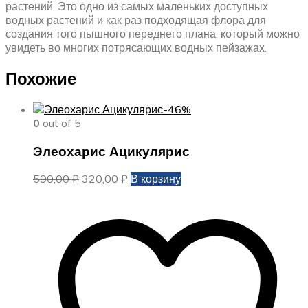
растений. Это одно из самых маленьких доступных
водных растений и как раз подходящая флора для
создания того пышного переднего плана, который можно
увидеть во многих потрясающих водных пейзажах.
Похожие
-46%
0
out of 5
Элеохарис Ацикулярис
Первоначальная
Текущая
590,00
₽
320,00
₽
В корзину
цена
цена:
составляла
320,00 ₽.
590,00 ₽.