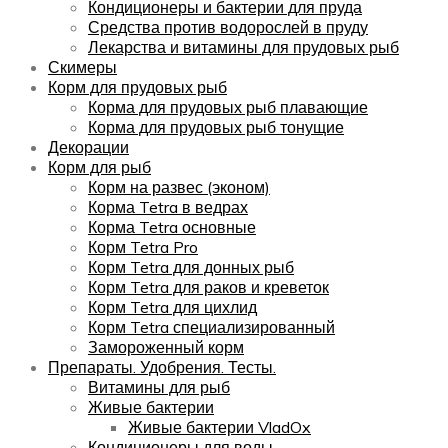
Кондиционеры и бактерии для пруда
Средства против водорослей в пруду
Лекарства и витамины для прудовых рыб
Скимеры
Корм для прудовых рыб
Корма для прудовых рыб плавающие
Корма для прудовых рыб тонущие
Декорации
Корм для рыб
Корм на развес (эконом)
Корма Tetra в ведрах
Корма Tetra основные
Корм Tetra Pro
Корм Tetra для донных рыб
Корм Tetra для раков и креветок
Корм Tetra для цихлид
Корм Tetra специализированный
Замороженный корм
Препараты. Удобрения. Тесты.
Витамины для рыб
Живые бактерии
Живые бактерии VladOx
Кондиционеры для воды