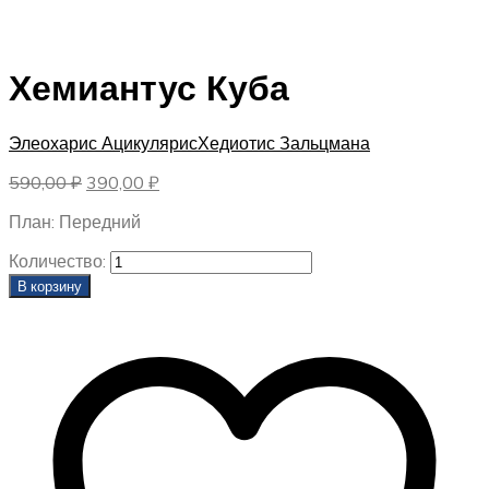
Хемиантус Куба
Элеохарис Ацикулярис
Хедиотис Зальцмана
Первоначальная
Текущая
590,00
₽
390,00
₽
цена
цена:
План: Передний
составляла
390,00 ₽.
590,00 ₽.
Количество:
В корзину