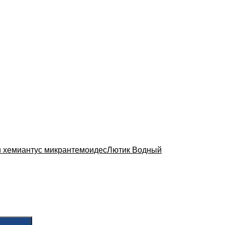
 хемиантус микрантемоидес
Лютик Водный
я
.