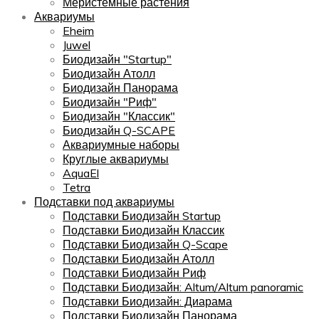
Меристемные растения
Аквариумы
Eheim
Juwel
Биодизайн "Startup"
Биодизайн Атолл
Биодизайн Панорама
Биодизайн "Риф"
Биодизайн "Классик"
Биодизайн Q-SCAPE
Аквариумные наборы
Круглые аквариумы
AquaEl
Tetra
Подставки под аквариумы
Подставки Биодизайн Startup
Подставки Биодизайн Классик
Подставки Биодизайн Q-Scape
Подставки Биодизайн Атолл
Подставки Биодизайн Риф
Подставки Биодизайн: Altum/Altum panoramic
Подставки Биодизайн: Диарама
Подставки Биодизайн Панорама