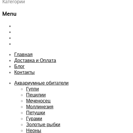
Категории
Menu
Skip
Главная
to
Доставка и Оплата
content
Блог
Контакты
Главная
Доставка и Оплата
Блог
Контакты
Аквариумные обитатели
Гуппи
Пецилии
Меченосец
Моллинезия
Петушки
Гурами
Золотые рыбки
Неоны