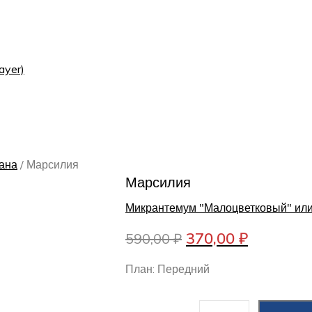
ayer)
ана
/
Марсилия
Марсилия
Микрантемум "Малоцветковый" или
Первоначальна
Текущая
370,00
₽
590,00
₽
цена
цена:
План: Передний
составляла
370,00 ₽
590,00 ₽.