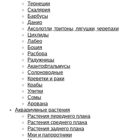
Тернеции
Скалярия
Барбусы
Данио
Аксолотли, тритоны, лягушки, черепахи
Цихлиды
Лабео
Боция
Расбора
Радужницы
Акантофтальмусы
Солоноводные
Креветки и раки
Крабы
Улитки
Сомы
Арована
Аквариумные растения
Растения переднего плана
Растения среднего плана
Растения заднего плана
Мхи и папоротники