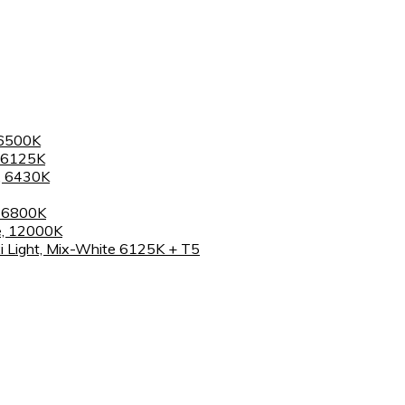
 6500K
 6125K
, 6430K
, 6800K
e, 12000K
 Light, Mix-White 6125K + T5