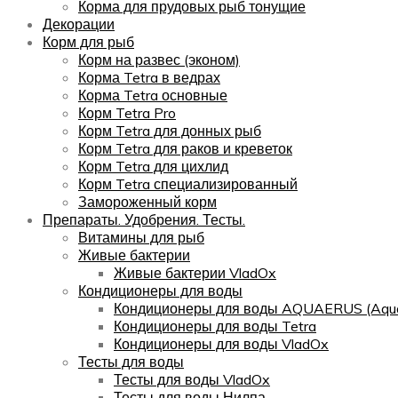
Корма для прудовых рыб тонущие
Декорации
Корм для рыб
Корм на развес (эконом)
Корма Tetra в ведрах
Корма Tetra основные
Корм Tetra Pro
Корм Tetra для донных рыб
Корм Tetra для раков и креветок
Корм Tetra для цихлид
Корм Tetra специализированный
Замороженный корм
Препараты. Удобрения. Тесты.
Витамины для рыб
Живые бактерии
Живые бактерии VladOx
Кондиционеры для воды
Кондиционеры для воды AQUAERUS (Aqua
Кондиционеры для воды Tetra
Кондиционеры для воды VladOx
Тесты для воды
Тесты для воды VladOx
Тесты для воды Нилпа