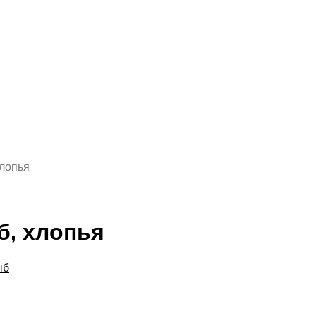
хлопья
б, хлопья
ыб