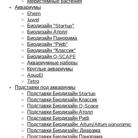
Меристемные растения
Аквариумы
Eheim
Juwel
Биодизайн "Startup"
Биодизайн Атолл
Биодизайн Панорама
Биодизайн "Риф"
Биодизайн "Классик"
Биодизайн Q-SCAPE
Аквариумные наборы
Круглые аквариумы
AquaEl
Tetra
Подставки под аквариумы
Подставки Биодизайн Startup
Подставки Биодизайн Классик
Подставки Биодизайн Q-Scape
Подставки Биодизайн Атолл
Подставки Биодизайн Риф
Подставки Биодизайн: Altum/Altum panoramic
Подставки Биодизайн: Диарама
Подставки Биодизайн Панорама