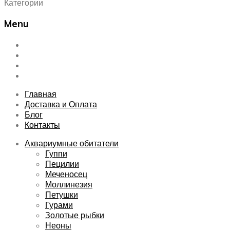
Категории
Menu
Skip
Главная
to
Доставка и Оплата
content
Блог
Контакты
Главная
Доставка и Оплата
Блог
Контакты
Аквариумные обитатели
Гуппи
Пецилии
Меченосец
Моллинезия
Петушки
Гурами
Золотые рыбки
Неоны