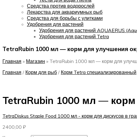
Средства против водорослей
Лекарства для аквариумных рыб
Средства для борьбы с улитками
Удобрения для растений
Удобрения для растений AQUAERUS (Aqu
Удобрения для растений Tetra
TetraRubin 1000 мл — корм для улучшения ок
Главная
»
Магазин
»
TetraRubin 1000 мл — корм для улучш
Главная
/
Корм для рыб
/
Корм Tetra специализированный
TetraRubin 1000 мл — корм
TetraDiskus Staple Food 1000 мл - корм для дискусов в гр
2400,00
₽