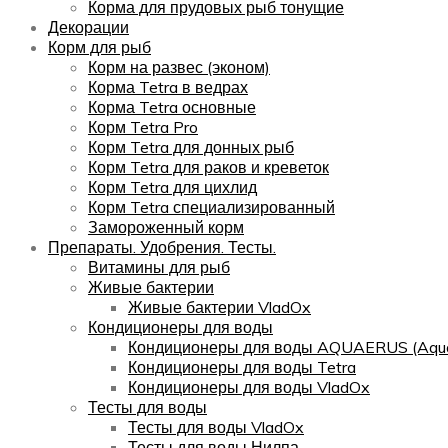
Корма для прудовых рыб тонущие
Декорации
Корм для рыб
Корм на развес (эконом)
Корма Tetra в ведрах
Корма Tetra основные
Корм Tetra Pro
Корм Tetra для донных рыб
Корм Tetra для раков и креветок
Корм Tetra для цихлид
Корм Tetra специализированный
Замороженный корм
Препараты. Удобрения. Тесты.
Витамины для рыб
Живые бактерии
Живые бактерии VladOx
Кондиционеры для воды
Кондиционеры для воды AQUAERUS (Aqua
Кондиционеры для воды Tetra
Кондиционеры для воды VladOx
Тесты для воды
Тесты для воды VladOx
Тесты для воды Нилпа