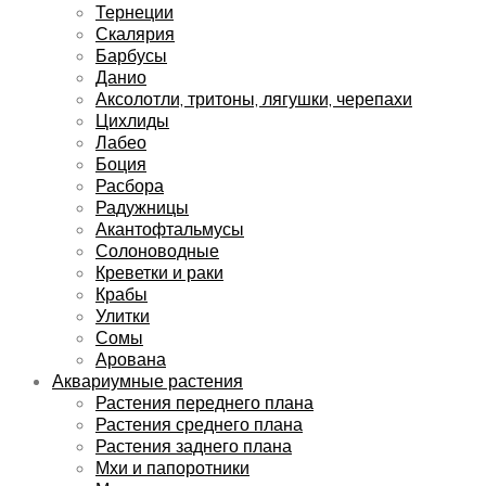
Тернеции
Скалярия
Барбусы
Данио
Аксолотли, тритоны, лягушки, черепахи
Цихлиды
Лабео
Боция
Расбора
Радужницы
Акантофтальмусы
Солоноводные
Креветки и раки
Крабы
Улитки
Сомы
Арована
Аквариумные растения
Растения переднего плана
Растения среднего плана
Растения заднего плана
Мхи и папоротники