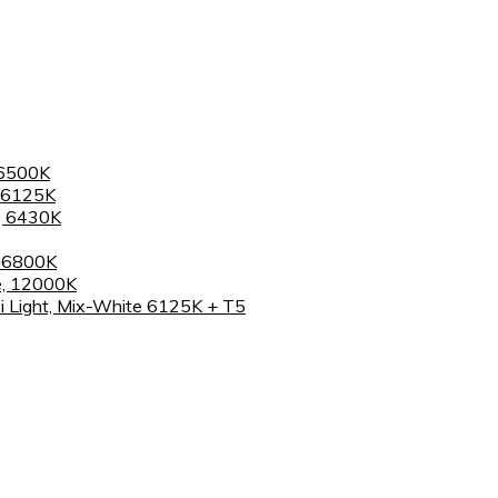
 6500K
 6125K
, 6430K
, 6800K
e, 12000K
 Light, Mix-White 6125K + T5